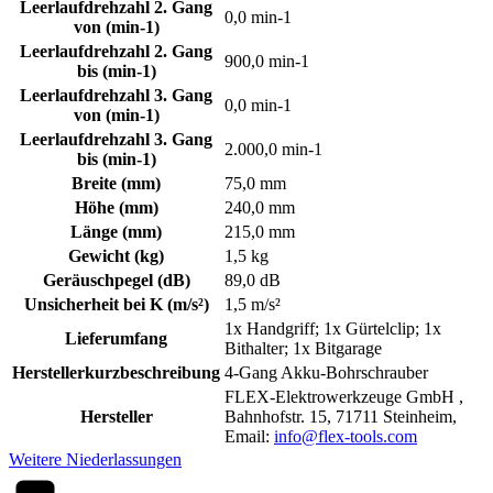
Leerlaufdrehzahl 2. Gang
0,0 min-1
von (min-1)
Leerlaufdrehzahl 2. Gang
900,0 min-1
bis (min-1)
Leerlaufdrehzahl 3. Gang
0,0 min-1
von (min-1)
Leerlaufdrehzahl 3. Gang
2.000,0 min-1
bis (min-1)
Breite (mm)
75,0 mm
Höhe (mm)
240,0 mm
Länge (mm)
215,0 mm
Gewicht (kg)
1,5 kg
Geräuschpegel (dB)
89,0 dB
Unsicherheit bei K (m/s²)
1,5 m/s²
1x Handgriff; 1x Gürtelclip; 1x
Lieferumfang
Bithalter; 1x Bitgarage
Herstellerkurzbeschreibung
4-Gang Akku-Bohrschrauber
FLEX-Elektrowerkzeuge GmbH ,
Hersteller
Bahnhofstr. 15, 71711 Steinheim,
Email:
info@flex-tools.com
Weitere Niederlassungen