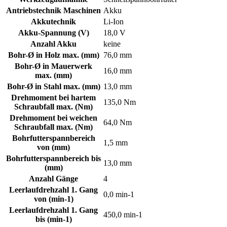
Antriebstechnik Maschinen
Akku
Akkutechnik
Li-Ion
Akku-Spannung (V)
18,0 V
Anzahl Akku
keine
Bohr-Ø in Holz max. (mm)
76,0 mm
Bohr-Ø in Mauerwerk
16,0 mm
max. (mm)
Bohr-Ø in Stahl max. (mm)
13,0 mm
Drehmoment bei hartem
135,0 Nm
Schraubfall max. (Nm)
Drehmoment bei weichen
64,0 Nm
Schraubfall max. (Nm)
Bohrfutterspannbereich
1,5 mm
von (mm)
Bohrfutterspannbereich bis
13,0 mm
(mm)
Anzahl Gänge
4
Leerlaufdrehzahl 1. Gang
0,0 min-1
von (min-1)
Leerlaufdrehzahl 1. Gang
450,0 min-1
bis (min-1)