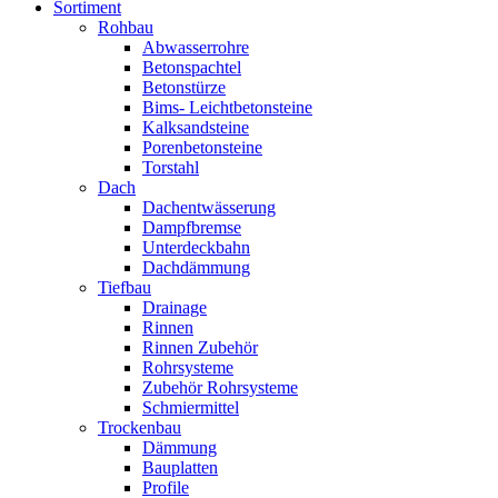
Sortiment
Rohbau
Abwasserrohre
Betonspachtel
Betonstürze
Bims- Leichtbetonsteine
Kalksandsteine
Porenbetonsteine
Torstahl
Dach
Dachentwässerung
Dampfbremse
Unterdeckbahn
Dachdämmung
Tiefbau
Drainage
Rinnen
Rinnen Zubehör
Rohrsysteme
Zubehör Rohrsysteme
Schmiermittel
Trockenbau
Dämmung
Bauplatten
Profile