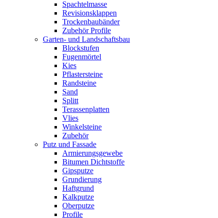
Spachtelmasse
Revisionsklappen
Trockenbaubänder
Zubehör Profile
Garten- und Landschaftsbau
Blockstufen
Fugenmörtel
Kies
Pflastersteine
Randsteine
Sand
Splitt
Terassenplatten
Vlies
Winkelsteine
Zubehör
Putz und Fassade
Armierungsgewebe
Bitumen Dichtstoffe
Gipsputze
Grundierung
Haftgrund
Kalkputze
Oberputze
Profile