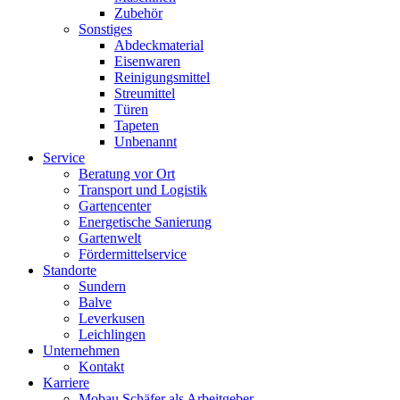
Zubehör
Sonstiges
Abdeckmaterial
Eisenwaren
Reinigungsmittel
Streumittel
Türen
Tapeten
Unbenannt
Service
Beratung vor Ort
Transport und Logistik
Gartencenter
Energetische Sanierung
Gartenwelt
Fördermittelservice
Standorte
Sundern
Balve
Leverkusen
Leichlingen
Unternehmen
Kontakt
Karriere
Mobau Schäfer als Arbeitgeber