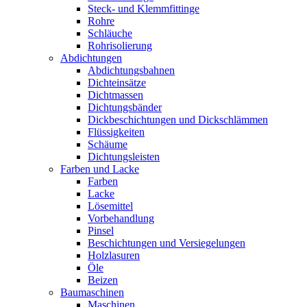
Steck- und Klemmfittinge
Rohre
Schläuche
Rohrisolierung
Abdichtungen
Abdichtungsbahnen
Dichteinsätze
Dichtmassen
Dichtungsbänder
Dickbeschichtungen und Dickschlämmen
Flüssigkeiten
Schäume
Dichtungsleisten
Farben und Lacke
Farben
Lacke
Lösemittel
Vorbehandlung
Pinsel
Beschichtungen und Versiegelungen
Holzlasuren
Öle
Beizen
Baumaschinen
Maschinen