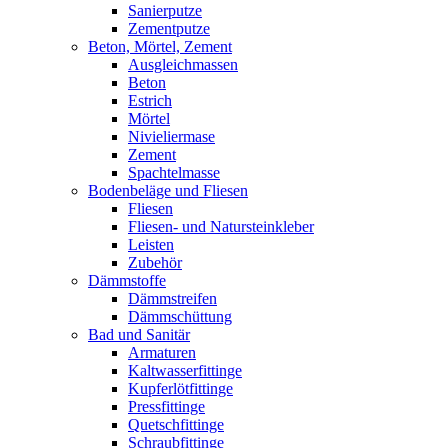
Sanierputze
Zementputze
Beton, Mörtel, Zement
Ausgleichmassen
Beton
Estrich
Mörtel
Nivieliermase
Zement
Spachtelmasse
Bodenbeläge und Fliesen
Fliesen
Fliesen- und Natursteinkleber
Leisten
Zubehör
Dämmstoffe
Dämmstreifen
Dämmschüttung
Bad und Sanitär
Armaturen
Kaltwasserfittinge
Kupferlötfittinge
Pressfittinge
Quetschfittinge
Schraubfittinge