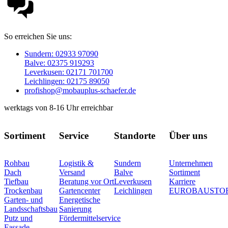
So erreichen Sie uns:
Sundern: 02933 97090
Balve: 02375 919293
Leverkusen: 02171 701700
Leichlingen: 02175 89050
profishop@mobauplus-schaefer.de
werktags von 8-16 Uhr erreichbar
Sortiment
Service
Standorte
Über uns
Rohbau
Logistik &
Sundern
Unternehmen
Dach
Versand
Balve
Sortiment
Tiefbau
Beratung vor Ort
Leverkusen
Karriere
Trockenbau
Gartencenter
Leichlingen
EUROBAUSTO
Garten- und
Energetische
Landsschaftsbau
Sanierung
Putz und
Fördermittelservice
Fassade