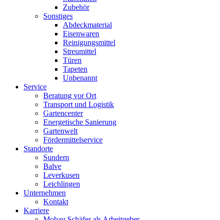
Zubehör
Sonstiges
Abdeckmaterial
Eisenwaren
Reinigungsmittel
Streumittel
Türen
Tapeten
Unbenannt
Service
Beratung vor Ort
Transport und Logistik
Gartencenter
Energetische Sanierung
Gartenwelt
Fördermittelservice
Standorte
Sundern
Balve
Leverkusen
Leichlingen
Unternehmen
Kontakt
Karriere
Mobau Schäfer als Arbeitgeber