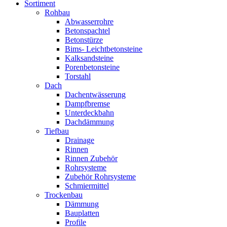
Sortiment
Rohbau
Abwasserrohre
Betonspachtel
Betonstürze
Bims- Leichtbetonsteine
Kalksandsteine
Porenbetonsteine
Torstahl
Dach
Dachentwässerung
Dampfbremse
Unterdeckbahn
Dachdämmung
Tiefbau
Drainage
Rinnen
Rinnen Zubehör
Rohrsysteme
Zubehör Rohrsysteme
Schmiermittel
Trockenbau
Dämmung
Bauplatten
Profile