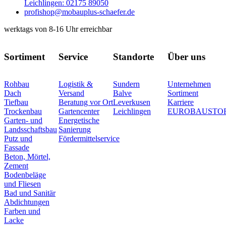
Leichlingen: 02175 89050
profishop@mobauplus-schaefer.de
werktags von 8-16 Uhr erreichbar
Sortiment
Service
Standorte
Über uns
Rohbau
Logistik &
Sundern
Unternehmen
Dach
Versand
Balve
Sortiment
Tiefbau
Beratung vor Ort
Leverkusen
Karriere
Trockenbau
Gartencenter
Leichlingen
EUROBAUSTO
Garten- und
Energetische
Landsschaftsbau
Sanierung
Putz und
Fördermittelservice
Fassade
Beton, Mörtel,
Zement
Bodenbeläge
und Fliesen
Bad und Sanitär
Abdichtungen
Farben und
Lacke