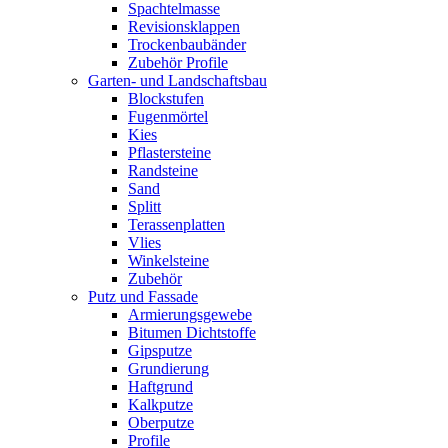
Spachtelmasse
Revisionsklappen
Trockenbaubänder
Zubehör Profile
Garten- und Landschaftsbau
Blockstufen
Fugenmörtel
Kies
Pflastersteine
Randsteine
Sand
Splitt
Terassenplatten
Vlies
Winkelsteine
Zubehör
Putz und Fassade
Armierungsgewebe
Bitumen Dichtstoffe
Gipsputze
Grundierung
Haftgrund
Kalkputze
Oberputze
Profile