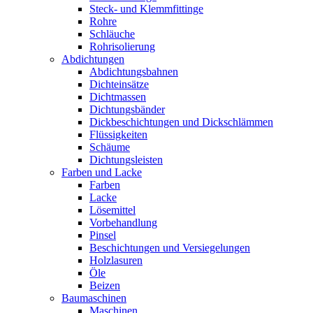
Steck- und Klemmfittinge
Rohre
Schläuche
Rohrisolierung
Abdichtungen
Abdichtungsbahnen
Dichteinsätze
Dichtmassen
Dichtungsbänder
Dickbeschichtungen und Dickschlämmen
Flüssigkeiten
Schäume
Dichtungsleisten
Farben und Lacke
Farben
Lacke
Lösemittel
Vorbehandlung
Pinsel
Beschichtungen und Versiegelungen
Holzlasuren
Öle
Beizen
Baumaschinen
Maschinen