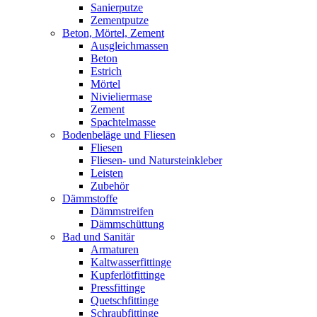
Sanierputze
Zementputze
Beton, Mörtel, Zement
Ausgleichmassen
Beton
Estrich
Mörtel
Nivieliermase
Zement
Spachtelmasse
Bodenbeläge und Fliesen
Fliesen
Fliesen- und Natursteinkleber
Leisten
Zubehör
Dämmstoffe
Dämmstreifen
Dämmschüttung
Bad und Sanitär
Armaturen
Kaltwasserfittinge
Kupferlötfittinge
Pressfittinge
Quetschfittinge
Schraubfittinge