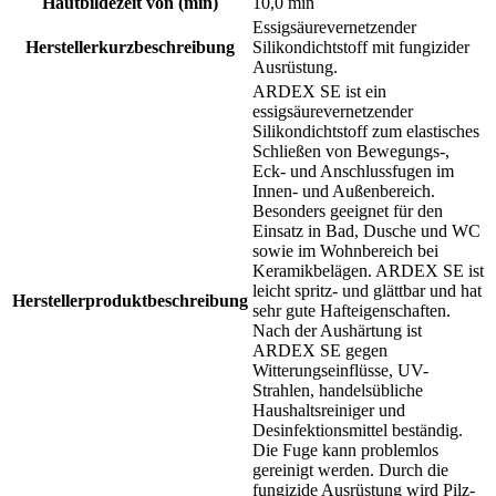
Hautbildezeit von (min)
10,0 min
Essigsäurevernetzender
Herstellerkurzbeschreibung
Silikondichtstoff mit fungizider
Ausrüstung.
ARDEX SE ist ein
essigsäurevernetzender
Silikondichtstoff zum elastisches
Schließen von Bewegungs-,
Eck- und Anschlussfugen im
Innen- und Außenbereich.
Besonders geeignet für den
Einsatz in Bad, Dusche und WC
sowie im Wohnbereich bei
Keramikbelägen. ARDEX SE ist
leicht spritz- und glättbar und hat
Herstellerproduktbeschreibung
sehr gute Hafteigenschaften.
Nach der Aushärtung ist
ARDEX SE gegen
Witterungseinflüsse, UV-
Strahlen, handelsübliche
Haushaltsreiniger und
Desinfektionsmittel beständig.
Die Fuge kann problemlos
gereinigt werden. Durch die
fungizide Ausrüstung wird Pilz-