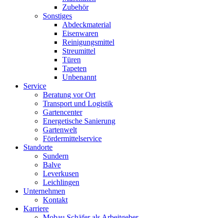
Zubehör
Sonstiges
Abdeckmaterial
Eisenwaren
Reinigungsmittel
Streumittel
Türen
Tapeten
Unbenannt
Service
Beratung vor Ort
Transport und Logistik
Gartencenter
Energetische Sanierung
Gartenwelt
Fördermittelservice
Standorte
Sundern
Balve
Leverkusen
Leichlingen
Unternehmen
Kontakt
Karriere
Mobau Schäfer als Arbeitgeber