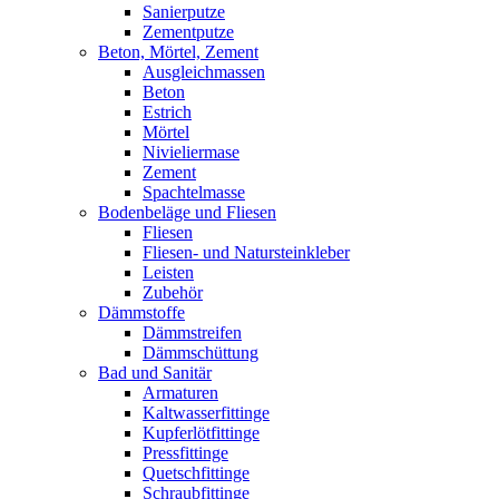
Sanierputze
Zementputze
Beton, Mörtel, Zement
Ausgleichmassen
Beton
Estrich
Mörtel
Nivieliermase
Zement
Spachtelmasse
Bodenbeläge und Fliesen
Fliesen
Fliesen- und Natursteinkleber
Leisten
Zubehör
Dämmstoffe
Dämmstreifen
Dämmschüttung
Bad und Sanitär
Armaturen
Kaltwasserfittinge
Kupferlötfittinge
Pressfittinge
Quetschfittinge
Schraubfittinge