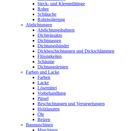
Steck- und Klemmfittinge
Rohre
Schläuche
Rohrisolierung
Abdichtungen
Abdichtungsbahnen
Dichteinsätze
Dichtmassen
Dichtungsbänder
Dickbeschichtungen und Dickschlämmen
Flüssigkeiten
Schäume
Dichtungsleisten
Farben und Lacke
Farben
Lacke
Lösemittel
Vorbehandlung
Pinsel
Beschichtungen und Versiegelungen
Holzlasuren
Öle
Beizen
Baumaschinen
Maschinen