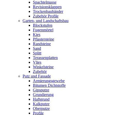
Spachtelmasse
Revisionsklappen
Trockenbaubänder
Zubehör Profile
Garten- und Landschaftsbau
Blockstufen
Fugenmörtel
Kies
Pflastersteine
Randsteine
Sand
Splitt
Terassenplatten
Vlies
Winkelsteine
Zubehör
Putz und Fassade
Armierungsgewebe
Bitumen Dichtstoffe
Gipsputze
Grundierung
Haftgrund
Kalkputze
Oberputze
Profile