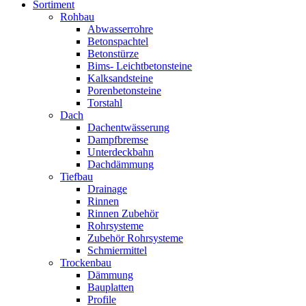
Sortiment
Rohbau
Abwasserrohre
Betonspachtel
Betonstürze
Bims- Leichtbetonsteine
Kalksandsteine
Porenbetonsteine
Torstahl
Dach
Dachentwässerung
Dampfbremse
Unterdeckbahn
Dachdämmung
Tiefbau
Drainage
Rinnen
Rinnen Zubehör
Rohrsysteme
Zubehör Rohrsysteme
Schmiermittel
Trockenbau
Dämmung
Bauplatten
Profile