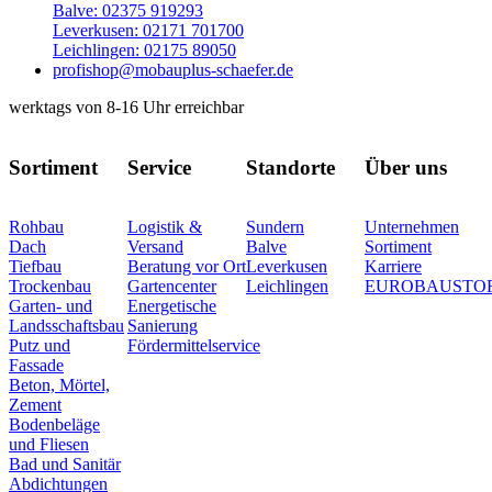
Balve: 02375 919293
Leverkusen: 02171 701700
Leichlingen: 02175 89050
profishop@mobauplus-schaefer.de
werktags von 8-16 Uhr erreichbar
Sortiment
Service
Standorte
Über uns
Rohbau
Logistik &
Sundern
Unternehmen
Dach
Versand
Balve
Sortiment
Tiefbau
Beratung vor Ort
Leverkusen
Karriere
Trockenbau
Gartencenter
Leichlingen
EUROBAUSTO
Garten- und
Energetische
Landsschaftsbau
Sanierung
Putz und
Fördermittelservice
Fassade
Beton, Mörtel,
Zement
Bodenbeläge
und Fliesen
Bad und Sanitär
Abdichtungen