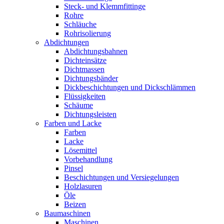
Steck- und Klemmfittinge
Rohre
Schläuche
Rohrisolierung
Abdichtungen
Abdichtungsbahnen
Dichteinsätze
Dichtmassen
Dichtungsbänder
Dickbeschichtungen und Dickschlämmen
Flüssigkeiten
Schäume
Dichtungsleisten
Farben und Lacke
Farben
Lacke
Lösemittel
Vorbehandlung
Pinsel
Beschichtungen und Versiegelungen
Holzlasuren
Öle
Beizen
Baumaschinen
Maschinen