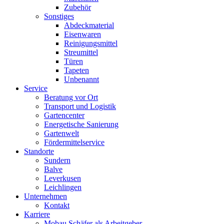
Zubehör
Sonstiges
Abdeckmaterial
Eisenwaren
Reinigungsmittel
Streumittel
Türen
Tapeten
Unbenannt
Service
Beratung vor Ort
Transport und Logistik
Gartencenter
Energetische Sanierung
Gartenwelt
Fördermittelservice
Standorte
Sundern
Balve
Leverkusen
Leichlingen
Unternehmen
Kontakt
Karriere
Mobau Schäfer als Arbeitgeber