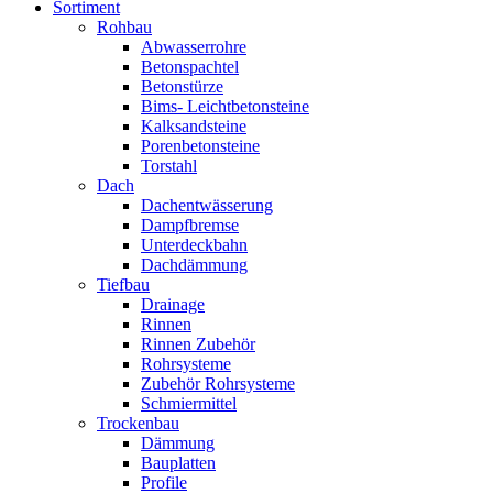
Sortiment
Rohbau
Abwasserrohre
Betonspachtel
Betonstürze
Bims- Leichtbetonsteine
Kalksandsteine
Porenbetonsteine
Torstahl
Dach
Dachentwässerung
Dampfbremse
Unterdeckbahn
Dachdämmung
Tiefbau
Drainage
Rinnen
Rinnen Zubehör
Rohrsysteme
Zubehör Rohrsysteme
Schmiermittel
Trockenbau
Dämmung
Bauplatten
Profile