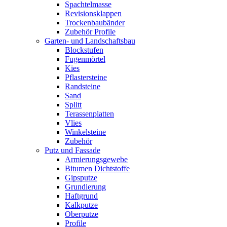
Spachtelmasse
Revisionsklappen
Trockenbaubänder
Zubehör Profile
Garten- und Landschaftsbau
Blockstufen
Fugenmörtel
Kies
Pflastersteine
Randsteine
Sand
Splitt
Terassenplatten
Vlies
Winkelsteine
Zubehör
Putz und Fassade
Armierungsgewebe
Bitumen Dichtstoffe
Gipsputze
Grundierung
Haftgrund
Kalkputze
Oberputze
Profile