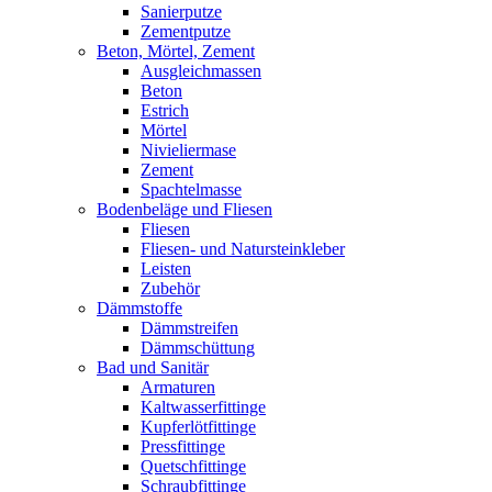
Sanierputze
Zementputze
Beton, Mörtel, Zement
Ausgleichmassen
Beton
Estrich
Mörtel
Nivieliermase
Zement
Spachtelmasse
Bodenbeläge und Fliesen
Fliesen
Fliesen- und Natursteinkleber
Leisten
Zubehör
Dämmstoffe
Dämmstreifen
Dämmschüttung
Bad und Sanitär
Armaturen
Kaltwasserfittinge
Kupferlötfittinge
Pressfittinge
Quetschfittinge
Schraubfittinge