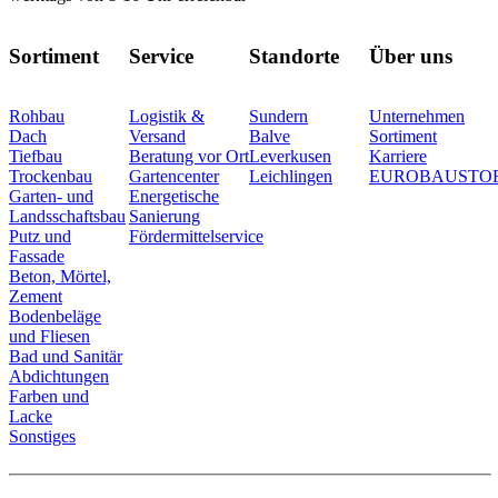
Sortiment
Service
Standorte
Über uns
Rohbau
Logistik &
Sundern
Unternehmen
Dach
Versand
Balve
Sortiment
Tiefbau
Beratung vor Ort
Leverkusen
Karriere
Trockenbau
Gartencenter
Leichlingen
EUROBAUSTO
Garten- und
Energetische
Landsschaftsbau
Sanierung
Putz und
Fördermittelservice
Fassade
Beton, Mörtel,
Zement
Bodenbeläge
und Fliesen
Bad und Sanitär
Abdichtungen
Farben und
Lacke
Sonstiges