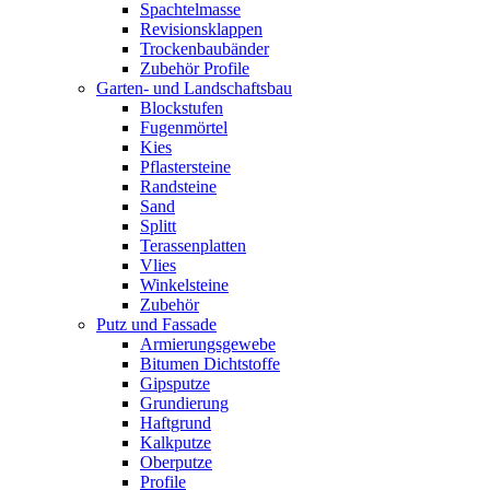
Spachtelmasse
Revisionsklappen
Trockenbaubänder
Zubehör Profile
Garten- und Landschaftsbau
Blockstufen
Fugenmörtel
Kies
Pflastersteine
Randsteine
Sand
Splitt
Terassenplatten
Vlies
Winkelsteine
Zubehör
Putz und Fassade
Armierungsgewebe
Bitumen Dichtstoffe
Gipsputze
Grundierung
Haftgrund
Kalkputze
Oberputze
Profile