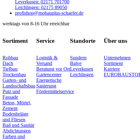
Leverkusen: 02171 701700
Leichlingen: 02175 89050
profishop@mobauplus-schaefer.de
werktags von 8-16 Uhr erreichbar
Sortiment
Service
Standorte
Über uns
Rohbau
Logistik &
Sundern
Unternehmen
Dach
Versand
Balve
Sortiment
Tiefbau
Beratung vor Ort
Leverkusen
Karriere
Trockenbau
Gartencenter
Leichlingen
EUROBAUSTO
Garten- und
Energetische
Landsschaftsbau
Sanierung
Putz und
Fördermittelservice
Fassade
Beton, Mörtel,
Zement
Bodenbeläge
und Fliesen
Bad und Sanitär
Abdichtungen
Farben und