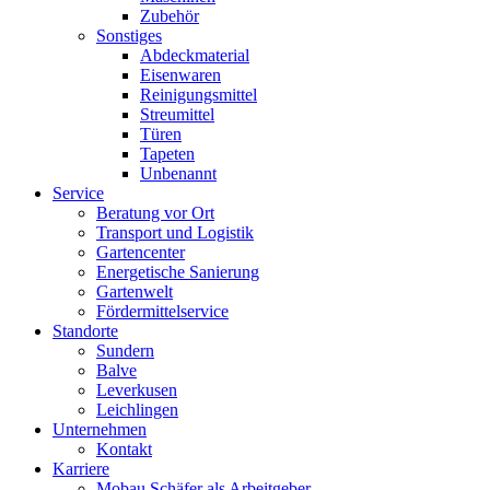
Zubehör
Sonstiges
Abdeckmaterial
Eisenwaren
Reinigungsmittel
Streumittel
Türen
Tapeten
Unbenannt
Service
Beratung vor Ort
Transport und Logistik
Gartencenter
Energetische Sanierung
Gartenwelt
Fördermittelservice
Standorte
Sundern
Balve
Leverkusen
Leichlingen
Unternehmen
Kontakt
Karriere
Mobau Schäfer als Arbeitgeber