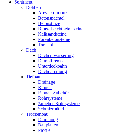
Sortiment
Rohbau
Abwasserrohre
Betonspachtel
Betonstürze
Bims- Leichtbetonsteine
Kalksandsteine
Porenbetonsteine
Torstahl
Dach
Dachentwässerung
Dampfbremse
Unterdeckbahn
Dachdämmung
Tiefbau
Drainage
Rinnen
Rinnen Zubehör
Rohrsysteme
Zubehör Rohrsysteme
Schmiermittel
Trockenbau
Dämmung
Bauplatten
Profile