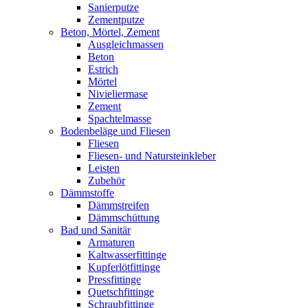
Sanierputze
Zementputze
Beton, Mörtel, Zement
Ausgleichmassen
Beton
Estrich
Mörtel
Nivieliermase
Zement
Spachtelmasse
Bodenbeläge und Fliesen
Fliesen
Fliesen- und Natursteinkleber
Leisten
Zubehör
Dämmstoffe
Dämmstreifen
Dämmschüttung
Bad und Sanitär
Armaturen
Kaltwasserfittinge
Kupferlötfittinge
Pressfittinge
Quetschfittinge
Schraubfittinge