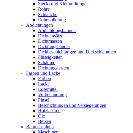
Steck- und Klemmfittinge
Rohre
Schläuche
Rohrisolierung
Abdichtungen
Abdichtungsbahnen
Dichteinsätze
Dichtmassen
Dichtungsbänder
Dickbeschichtungen und Dickschlämmen
Flüssigkeiten
Schäume
Dichtungsleisten
Farben und Lacke
Farben
Lacke
Lösemittel
Vorbehandlung
Pinsel
Beschichtungen und Versiegelungen
Holzlasuren
Öle
Beizen
Baumaschinen
Maschinen