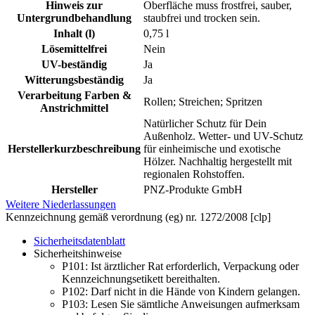
Hinweis zur
Oberfläche muss frostfrei, sauber,
Untergrundbehandlung
staubfrei und trocken sein.
Inhalt (l)
0,75 l
Lösemittelfrei
Nein
UV-beständig
Ja
Witterungsbeständig
Ja
Verarbeitung Farben &
Rollen; Streichen; Spritzen
Anstrichmittel
Natürlicher Schutz für Dein
Außenholz. Wetter- und UV-Schutz
Herstellerkurzbeschreibung
für einheimische und exotische
Hölzer. Nachhaltig hergestellt mit
regionalen Rohstoffen.
Hersteller
PNZ-Produkte GmbH
Weitere Niederlassungen
Kennzeichnung gemäß verordnung (eg) nr. 1272/2008 [clp]
Sicherheitsdatenblatt
Sicherheitshinweise
P101:
Ist ärztlicher Rat erforderlich, Verpackung oder
Kennzeichnungsetikett bereithalten.
P102:
Darf nicht in die Hände von Kindern gelangen.
P103:
Lesen Sie sämtliche Anwei­sungen aufmerksam