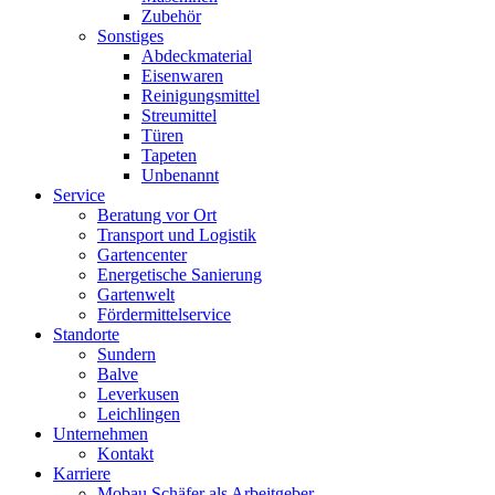
Zubehör
Sonstiges
Abdeckmaterial
Eisenwaren
Reinigungsmittel
Streumittel
Türen
Tapeten
Unbenannt
Service
Beratung vor Ort
Transport und Logistik
Gartencenter
Energetische Sanierung
Gartenwelt
Fördermittelservice
Standorte
Sundern
Balve
Leverkusen
Leichlingen
Unternehmen
Kontakt
Karriere
Mobau Schäfer als Arbeitgeber