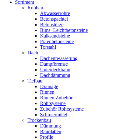
Sortiment
Rohbau
Abwasserrohre
Betonspachtel
Betonstürze
Bims- Leichtbetonsteine
Kalksandsteine
Porenbetonsteine
Torstahl
Dach
Dachentwässerung
Dampfbremse
Unterdeckbahn
Dachdämmung
Tiefbau
Drainage
Rinnen
Rinnen Zubehör
Rohrsysteme
Zubehör Rohrsysteme
Schmiermittel
Trockenbau
Dämmung
Bauplatten
Profile