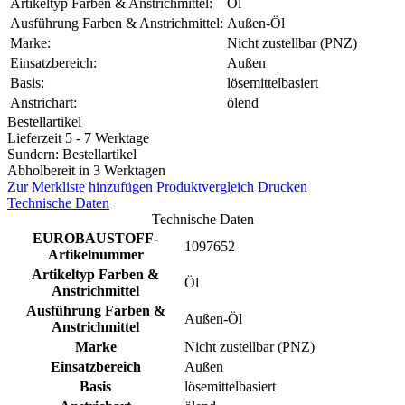
Artikeltyp Farben & Anstrichmittel:
Öl
Ausführung Farben & Anstrichmittel:
Außen-Öl
Marke:
Nicht zustellbar (PNZ)
Einsatzbereich:
Außen
Basis:
lösemittelbasiert
Anstrichart:
ölend
Bestellartikel
Lieferzeit 5 - 7 Werktage
Sundern: Bestellartikel
Abholbereit in 3 Werktagen
Zur Merkliste hinzufügen
Produktvergleich
Drucken
Technische Daten
Technische Daten
EUROBAUSTOFF-
1097652
Artikelnummer
Artikeltyp Farben &
Öl
Anstrichmittel
Ausführung Farben &
Außen-Öl
Anstrichmittel
Marke
Nicht zustellbar (PNZ)
Einsatzbereich
Außen
Basis
lösemittelbasiert