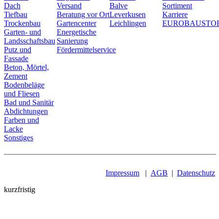
Dach
Versand
Balve
Sortiment
Tiefbau
Beratung vor Ort
Leverkusen
Karriere
Trockenbau
Gartencenter
Leichlingen
EUROBAUSTO
Garten- und
Energetische
Landsschaftsbau
Sanierung
Putz und
Fördermittelservice
Fassade
Beton, Mörtel,
Zement
Bodenbeläge
und Fliesen
Bad und Sanitär
Abdichtungen
Farben und
Lacke
Sonstiges
Impressum
|
AGB
|
Datenschutz
kurzfristig