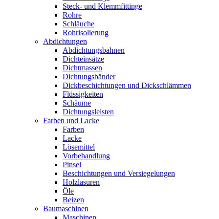
Steck- und Klemmfittinge
Rohre
Schläuche
Rohrisolierung
Abdichtungen
Abdichtungsbahnen
Dichteinsätze
Dichtmassen
Dichtungsbänder
Dickbeschichtungen und Dickschlämmen
Flüssigkeiten
Schäume
Dichtungsleisten
Farben und Lacke
Farben
Lacke
Lösemittel
Vorbehandlung
Pinsel
Beschichtungen und Versiegelungen
Holzlasuren
Öle
Beizen
Baumaschinen
Maschinen