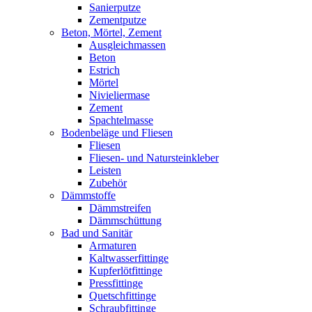
Sanierputze
Zementputze
Beton, Mörtel, Zement
Ausgleichmassen
Beton
Estrich
Mörtel
Nivieliermase
Zement
Spachtelmasse
Bodenbeläge und Fliesen
Fliesen
Fliesen- und Natursteinkleber
Leisten
Zubehör
Dämmstoffe
Dämmstreifen
Dämmschüttung
Bad und Sanitär
Armaturen
Kaltwasserfittinge
Kupferlötfittinge
Pressfittinge
Quetschfittinge
Schraubfittinge