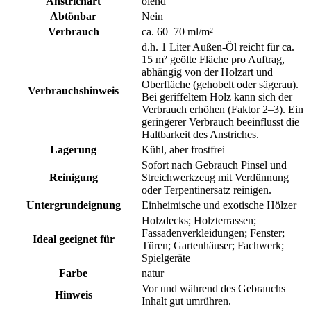
Anstrichart
ölend
Abtönbar
Nein
Verbrauch
ca. 60–70 ml/m²
d.h. 1 Liter Außen-Öl reicht für ca.
15 m² geölte Fläche pro Auftrag,
abhängig von der Holzart und
Oberfläche (gehobelt oder sägerau).
Verbrauchshinweis
Bei geriffeltem Holz kann sich der
Verbrauch erhöhen (Faktor 2–3). Ein
geringerer Verbrauch beeinflusst die
Haltbarkeit des Anstriches.
Lagerung
Kühl, aber frostfrei
Sofort nach Gebrauch Pinsel und
Reinigung
Streichwerkzeug mit Verdünnung
oder Terpentinersatz reinigen.
Untergrundeignung
Einheimische und exotische Hölzer
Holzdecks; Holzterrassen;
Fassadenverkleidungen; Fenster;
Ideal geeignet für
Türen; Gartenhäuser; Fachwerk;
Spielgeräte
Farbe
natur
Vor und während des Gebrauchs
Hinweis
Inhalt gut umrühren.