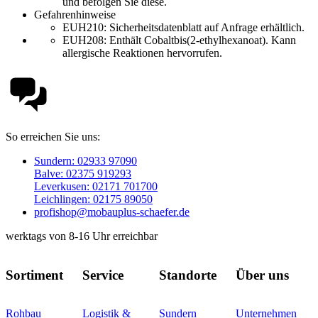
und befolgen Sie diese.
Gefahrenhinweise
EUH210:
Sicherheitsdatenblatt auf Anfrage erhältlich.
EUH208: Enthält Cobaltbis(2-ethylhexanoat). Kann
allergische Reaktionen hervorrufen.
So erreichen Sie uns:
Sundern: 02933 97090
Balve: 02375 919293
Leverkusen: 02171 701700
Leichlingen: 02175 89050
profishop@mobauplus-schaefer.de
werktags von 8-16 Uhr erreichbar
Sortiment
Service
Standorte
Über uns
Rohbau
Logistik &
Sundern
Unternehmen