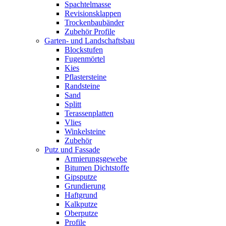
Spachtelmasse
Revisionsklappen
Trockenbaubänder
Zubehör Profile
Garten- und Landschaftsbau
Blockstufen
Fugenmörtel
Kies
Pflastersteine
Randsteine
Sand
Splitt
Terassenplatten
Vlies
Winkelsteine
Zubehör
Putz und Fassade
Armierungsgewebe
Bitumen Dichtstoffe
Gipsputze
Grundierung
Haftgrund
Kalkputze
Oberputze
Profile