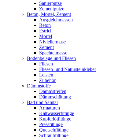
Sanierputze
Zementputze
Beton, Mörtel, Zement
Ausgleichmassen
Beton
Estrich
Mörtel
Nivieliermase
Zement
Spachtelmasse
Bodenbeläge und Fliesen
Fliesen
Fliesen- und Natursteinkleber
Leisten
Zubehör
Dämmstoffe
Dämmstreifen
Dämmschüttung
Bad und Sanitär
Armaturen
Kaltwasserfittinge
Kupferlötfittinge
Pressfittinge
Quetschfittinge
Schraubfittinge