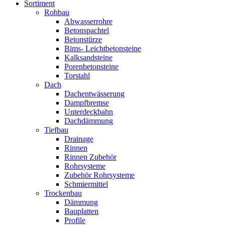
Sortiment
Rohbau
Abwasserrohre
Betonspachtel
Betonstürze
Bims- Leichtbetonsteine
Kalksandsteine
Porenbetonsteine
Torstahl
Dach
Dachentwässerung
Dampfbremse
Unterdeckbahn
Dachdämmung
Tiefbau
Drainage
Rinnen
Rinnen Zubehör
Rohrsysteme
Zubehör Rohrsysteme
Schmiermittel
Trockenbau
Dämmung
Bauplatten
Profile