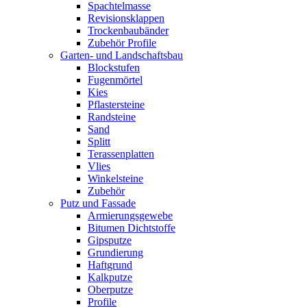
Spachtelmasse
Revisionsklappen
Trockenbaubänder
Zubehör Profile
Garten- und Landschaftsbau
Blockstufen
Fugenmörtel
Kies
Pflastersteine
Randsteine
Sand
Splitt
Terassenplatten
Vlies
Winkelsteine
Zubehör
Putz und Fassade
Armierungsgewebe
Bitumen Dichtstoffe
Gipsputze
Grundierung
Haftgrund
Kalkputze
Oberputze
Profile