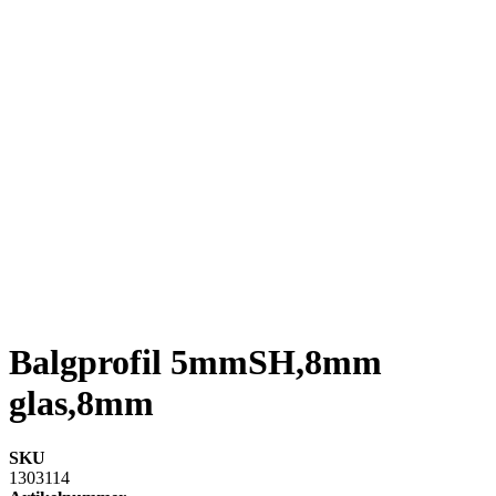
Balgprofil 5mmSH,8mm
glas,8mm
SKU
1303114