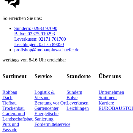
So erreichen Sie uns:
Sundern: 02933 97090
Balve: 02375 919293
Leverkusen: 02171 701700
Leichlingen: 02175 89050
profishop@mobauplus-schaefer.de
werktags von 8-16 Uhr erreichbar
Sortiment
Service
Standorte
Über uns
Rohbau
Logistik &
Sundern
Unternehmen
Dach
Versand
Balve
Sortiment
Tiefbau
Beratung vor Ort
Leverkusen
Karriere
Trockenbau
Gartencenter
Leichlingen
EUROBAUSTO
Garten- und
Energetische
Landsschaftsbau
Sanierung
Putz und
Fördermittelservice
Fassade