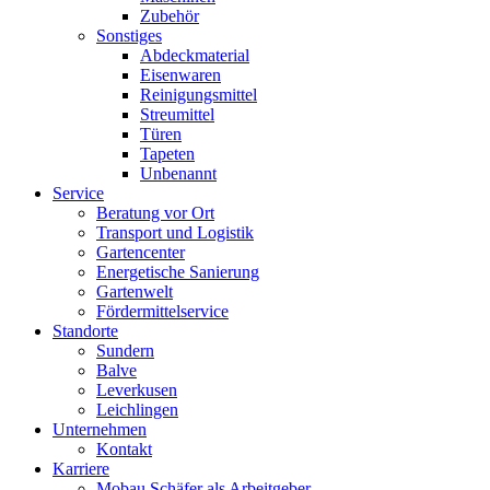
Zubehör
Sonstiges
Abdeckmaterial
Eisenwaren
Reinigungsmittel
Streumittel
Türen
Tapeten
Unbenannt
Service
Beratung vor Ort
Transport und Logistik
Gartencenter
Energetische Sanierung
Gartenwelt
Fördermittelservice
Standorte
Sundern
Balve
Leverkusen
Leichlingen
Unternehmen
Kontakt
Karriere
Mobau Schäfer als Arbeitgeber