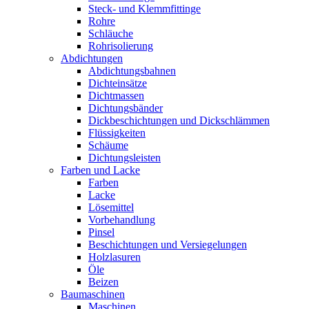
Steck- und Klemmfittinge
Rohre
Schläuche
Rohrisolierung
Abdichtungen
Abdichtungsbahnen
Dichteinsätze
Dichtmassen
Dichtungsbänder
Dickbeschichtungen und Dickschlämmen
Flüssigkeiten
Schäume
Dichtungsleisten
Farben und Lacke
Farben
Lacke
Lösemittel
Vorbehandlung
Pinsel
Beschichtungen und Versiegelungen
Holzlasuren
Öle
Beizen
Baumaschinen
Maschinen