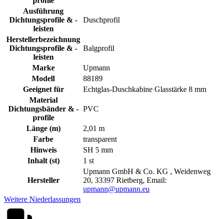
profile
Ausführung
Dichtungsprofile & -
Duschprofil
leisten
Herstellerbezeichnung
Dichtungsprofile & -
Balgprofil
leisten
Marke
Upmann
Modell
88189
Geeignet für
Echtglas-Duschkabine Glasstärke 8 mm
Material
Dichtungsbänder & -
PVC
profile
Länge (m)
2,01 m
Farbe
transparent
Hinweis
SH 5 mm
Inhalt (st)
1 st
Upmann GmbH & Co. KG , Weidenweg
Hersteller
20, 33397 Rietberg, Email:
upmann@upmann.eu
Weitere Niederlassungen