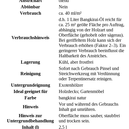
Anstrichart
ölend
Abtönbar
Nein
Verbrauch
ca. 40 ml/m²
d.h. 1 Liter Bangkirai-Öl reicht für
ca. 25 m² geölte Fläche pro Auftrag,
abhängig von der Holzart und
Oberfläche (gehobelt oder sägerau).
Verbrauchshinweis
Bei geriffeltem Holz kann sich der
Verbrauch erhöhen (Faktor 2–3). Ein
geringerer Verbrauch beeinflusst die
Haltbarkeit des Anstriches.
Lagerung
Kühl, aber frostfrei
Sofort nach Gebrauch Pinsel und
Reinigung
Streichwerkzeug mit Verdünnung
oder Terpentinersatz reinigen.
Untergrundeignung
Exotenhölzer
Ideal geeignet für
Holzdecks; Gartenmöbel
Farbe
bangkirai natur
Vor und während des Gebrauchs
Hinweis
Inhalt gut umrühren.
Hinweis zur
Oberfläche muss sauber, staubfrei
Untergrundbehandlung
und trocken sein.
Inhalt (l)
2,5 l