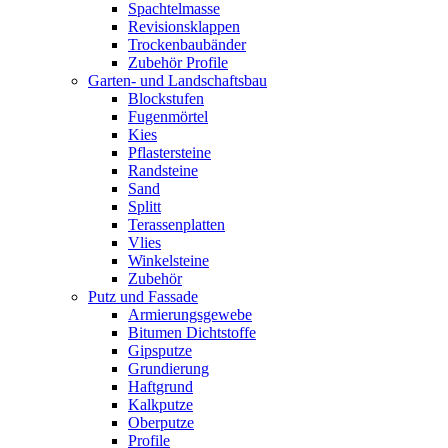
Spachtelmasse
Revisionsklappen
Trockenbaubänder
Zubehör Profile
Garten- und Landschaftsbau
Blockstufen
Fugenmörtel
Kies
Pflastersteine
Randsteine
Sand
Splitt
Terassenplatten
Vlies
Winkelsteine
Zubehör
Putz und Fassade
Armierungsgewebe
Bitumen Dichtstoffe
Gipsputze
Grundierung
Haftgrund
Kalkputze
Oberputze
Profile