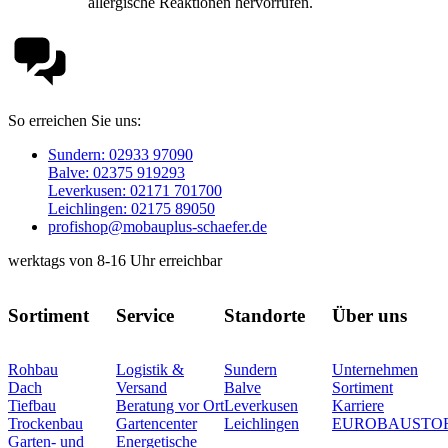
allergische Reaktionen hervorrufen.
So erreichen Sie uns:
Sundern: 02933 97090
Balve: 02375 919293
Leverkusen: 02171 701700
Leichlingen: 02175 89050
profishop@mobauplus-schaefer.de
werktags von 8-16 Uhr erreichbar
Sortiment
Service
Standorte
Über uns
Rohbau
Logistik &
Sundern
Unternehmen
Dach
Versand
Balve
Sortiment
Tiefbau
Beratung vor Ort
Leverkusen
Karriere
Trockenbau
Gartencenter
Leichlingen
EUROBAUSTO
Garten- und
Energetische