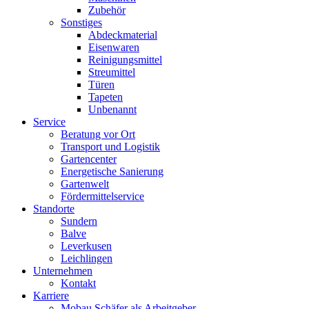
Zubehör
Sonstiges
Abdeckmaterial
Eisenwaren
Reinigungsmittel
Streumittel
Türen
Tapeten
Unbenannt
Service
Beratung vor Ort
Transport und Logistik
Gartencenter
Energetische Sanierung
Gartenwelt
Fördermittelservice
Standorte
Sundern
Balve
Leverkusen
Leichlingen
Unternehmen
Kontakt
Karriere
Mobau Schäfer als Arbeitgeber