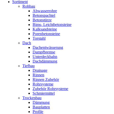
Sortiment
Rohbau
Abwasserrohre
Betonspachtel
Betonstürze
Bims- Leichtbetonsteine
Kalksandsteine
Porenbetonsteine
Torstahl
Dach
Dachentwässerung
Dampfbremse
Unterdeckbahn
Dachdämmung
Tiefbau
Drainage
Rinnen
Rinnen Zubehör
Rohrsysteme
Zubehör Rohrsysteme
Schmiermittel
Trockenbau
Dämmung
Bauplatten
Profile