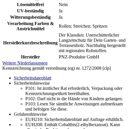
Lösemittelfrei
Nein
UV-beständig
Ja
Witterungsbeständig
Ja
Verarbeitung Farben &
Rollen; Streichen; Spritzen
Anstrichmittel
Der Klassiker. Unerschütterlicher
Langzeitschutz für Dein Garten- und
Herstellerkurzbeschreibung
Terrassenholz. Nachhaltig hergestellt
mit regionalen Rohstoffen.
Hersteller
PNZ-Produkte GmbH
Weitere Niederlassungen
Kennzeichnung gemäß verordnung (eg) nr. 1272/2008 [clp]
Sicherheitsdatenblatt
Sicherheitshinweise
P101:
Ist ärztlicher Rat erforderlich, Verpackung oder
Kennzeichnungsetikett bereithalten.
P102:
Darf nicht in die Hände von Kindern gelangen.
P103:
Lesen Sie sämtliche Anwei­sungen aufmerksam
und befolgen Sie diese.
Gefahrenhinweise
EUH210:
Sicherheitsdatenblatt auf Anfrage erhältlich.
EUH208: Enthält Cobaltbis(2-ethylhexanoat). Kann