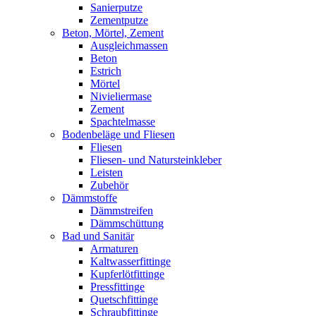
Sanierputze
Zementputze
Beton, Mörtel, Zement
Ausgleichmassen
Beton
Estrich
Mörtel
Nivieliermase
Zement
Spachtelmasse
Bodenbeläge und Fliesen
Fliesen
Fliesen- und Natursteinkleber
Leisten
Zubehör
Dämmstoffe
Dämmstreifen
Dämmschüttung
Bad und Sanitär
Armaturen
Kaltwasserfittinge
Kupferlötfittinge
Pressfittinge
Quetschfittinge
Schraubfittinge