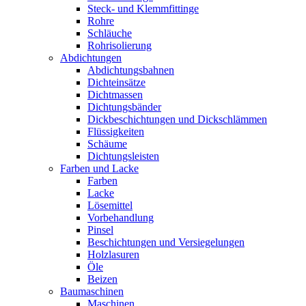
Steck- und Klemmfittinge
Rohre
Schläuche
Rohrisolierung
Abdichtungen
Abdichtungsbahnen
Dichteinsätze
Dichtmassen
Dichtungsbänder
Dickbeschichtungen und Dickschlämmen
Flüssigkeiten
Schäume
Dichtungsleisten
Farben und Lacke
Farben
Lacke
Lösemittel
Vorbehandlung
Pinsel
Beschichtungen und Versiegelungen
Holzlasuren
Öle
Beizen
Baumaschinen
Maschinen