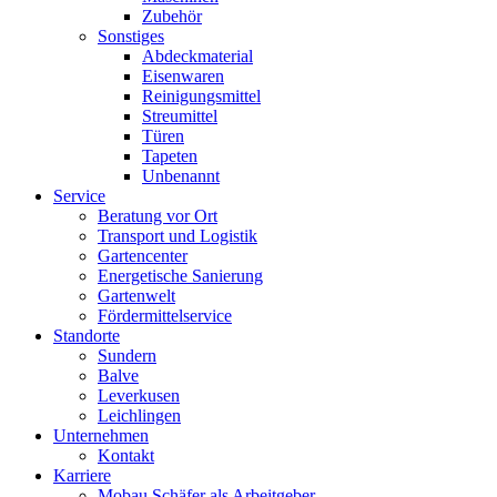
Zubehör
Sonstiges
Abdeckmaterial
Eisenwaren
Reinigungsmittel
Streumittel
Türen
Tapeten
Unbenannt
Service
Beratung vor Ort
Transport und Logistik
Gartencenter
Energetische Sanierung
Gartenwelt
Fördermittelservice
Standorte
Sundern
Balve
Leverkusen
Leichlingen
Unternehmen
Kontakt
Karriere
Mobau Schäfer als Arbeitgeber