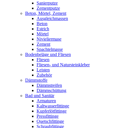
Sanierputze
Zementputze
Beton, Mörtel, Zement
Ausgleichmassen
Beton
Estrich
Mörtel
Nivieliermase
Zement
Spachtelmasse
Bodenbeläge und Fliesen
Fliesen
Fliesen- und Natursteinkleber
Leisten
Zubehör
Dämmstoffe
Dämmstreifen
Dämmschüttung
Bad und Sanitär
Armaturen
Kaltwasserfittinge
Kupferlötfittinge
Pressfittinge
Quetschfittinge
Schraubfittinge