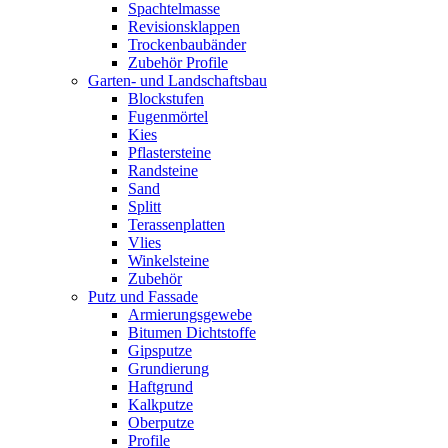
Spachtelmasse
Revisionsklappen
Trockenbaubänder
Zubehör Profile
Garten- und Landschaftsbau
Blockstufen
Fugenmörtel
Kies
Pflastersteine
Randsteine
Sand
Splitt
Terassenplatten
Vlies
Winkelsteine
Zubehör
Putz und Fassade
Armierungsgewebe
Bitumen Dichtstoffe
Gipsputze
Grundierung
Haftgrund
Kalkputze
Oberputze
Profile