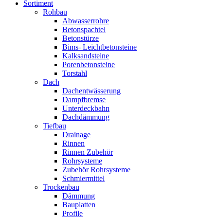
Sortiment
Rohbau
Abwasserrohre
Betonspachtel
Betonstürze
Bims- Leichtbetonsteine
Kalksandsteine
Porenbetonsteine
Torstahl
Dach
Dachentwässerung
Dampfbremse
Unterdeckbahn
Dachdämmung
Tiefbau
Drainage
Rinnen
Rinnen Zubehör
Rohrsysteme
Zubehör Rohrsysteme
Schmiermittel
Trockenbau
Dämmung
Bauplatten
Profile