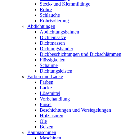
Steck- und Klemmfittinge
Rohre
Schläuche
Rohrisolierung
Abdichtungen
Abdichtungsbahnen
Dichteinsätze
Dichtmassen
Dichtungsbänder
Dickbeschichtungen und Dickschlämmen
Flüssigkeiten
Schäume
Dichtungsleisten
Farben und Lacke
Farben
Lacke
Lösemittel
Vorbehandlung
Pinsel
Beschichtungen und Versiegelungen
Holzlasuren
Öle
Beizen
Baumaschinen
Maschinen