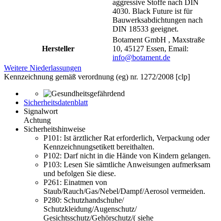
aggressive Stoffe nach DIN
4030. Black Future ist für
Bauwerksabdichtungen nach
DIN 18533 geeignet.
Botament GmbH , Maxstraße
Hersteller
10, 45127 Essen, Email:
info@botament.de
Weitere Niederlassungen
Kennzeichnung gemäß verordnung (eg) nr. 1272/2008 [clp]
Sicherheitsdatenblatt
Signalwort
Achtung
Sicherheitshinweise
P101:
Ist ärztlicher Rat erforderlich, Verpackung oder
Kennzeichnungsetikett bereithalten.
P102:
Darf nicht in die Hände von Kindern gelangen.
P103:
Lesen Sie sämtliche Anwei­sungen aufmerksam
und befolgen Sie diese.
P261:
Einatmen von
Staub/Rauch/Gas/Nebel/Dampf/Aerosol vermeiden.
P280:
Schutzhandschuhe/
Schutzkleidung/Augenschutz/
Gesichtsschutz/Gehörschutz/( siehe