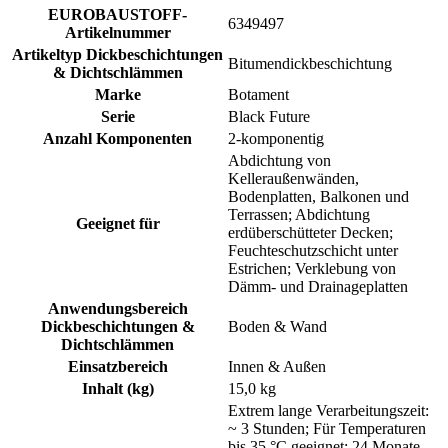
EUROBAUSTOFF-
6349497
Artikelnummer
Artikeltyp Dickbeschichtungen
Bitumendickbeschichtung
& Dichtschlämmen
Marke
Botament
Serie
Black Future
Anzahl Komponenten
2-komponentig
Abdichtung von
Kelleraußenwänden,
Bodenplatten, Balkonen und
Terrassen; Abdichtung
Geeignet für
erdüberschütteter Decken;
Feuchteschutzschicht unter
Estrichen; Verklebung von
Dämm- und Drainageplatten
Anwendungsbereich
Dickbeschichtungen &
Boden & Wand
Dichtschlämmen
Einsatzbereich
Innen & Außen
Inhalt (kg)
15,0 kg
Extrem lange Verarbeitungszeit:
~ 3 Stunden; Für Temperaturen
bis 35 °C geeignet; 24 Monate