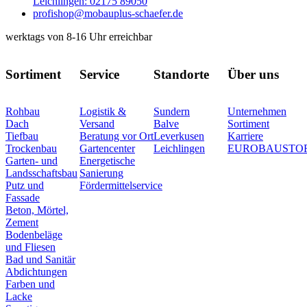
Leichlingen: 02175 89050
profishop@mobauplus-schaefer.de
werktags von 8-16 Uhr erreichbar
Sortiment
Service
Standorte
Über uns
Rohbau
Logistik &
Sundern
Unternehmen
Dach
Versand
Balve
Sortiment
Tiefbau
Beratung vor Ort
Leverkusen
Karriere
Trockenbau
Gartencenter
Leichlingen
EUROBAUSTO
Garten- und
Energetische
Landsschaftsbau
Sanierung
Putz und
Fördermittelservice
Fassade
Beton, Mörtel,
Zement
Bodenbeläge
und Fliesen
Bad und Sanitär
Abdichtungen
Farben und
Lacke