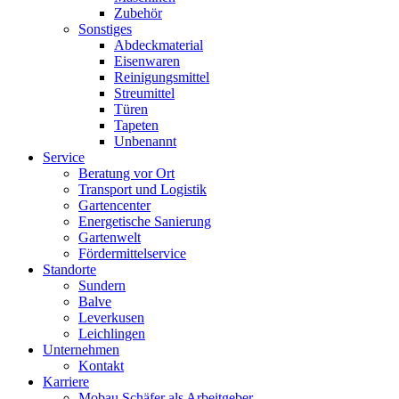
Zubehör
Sonstiges
Abdeckmaterial
Eisenwaren
Reinigungsmittel
Streumittel
Türen
Tapeten
Unbenannt
Service
Beratung vor Ort
Transport und Logistik
Gartencenter
Energetische Sanierung
Gartenwelt
Fördermittelservice
Standorte
Sundern
Balve
Leverkusen
Leichlingen
Unternehmen
Kontakt
Karriere
Mobau Schäfer als Arbeitgeber