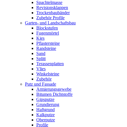
Spachtelmasse
Revisionsklappen
Trockenbaubänder
Zubehör Profile
Garten- und Landschaftsbau
Blockstufen
Fugenmörtel
Kies
Pflastersteine
Randsteine
Sand
Splitt
Terassenplatten
Vlies
Winkelsteine
Zubehör
Putz und Fassade
Armierungsgewebe
Bitumen Dichtstoffe
Gipsputze
Grundierung
Haftgrund
Kalkputze
Oberputze
Profile