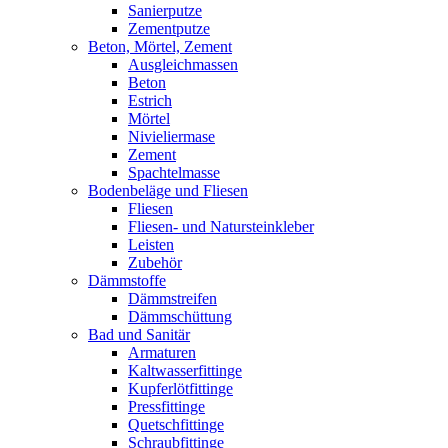
Sanierputze
Zementputze
Beton, Mörtel, Zement
Ausgleichmassen
Beton
Estrich
Mörtel
Nivieliermase
Zement
Spachtelmasse
Bodenbeläge und Fliesen
Fliesen
Fliesen- und Natursteinkleber
Leisten
Zubehör
Dämmstoffe
Dämmstreifen
Dämmschüttung
Bad und Sanitär
Armaturen
Kaltwasserfittinge
Kupferlötfittinge
Pressfittinge
Quetschfittinge
Schraubfittinge