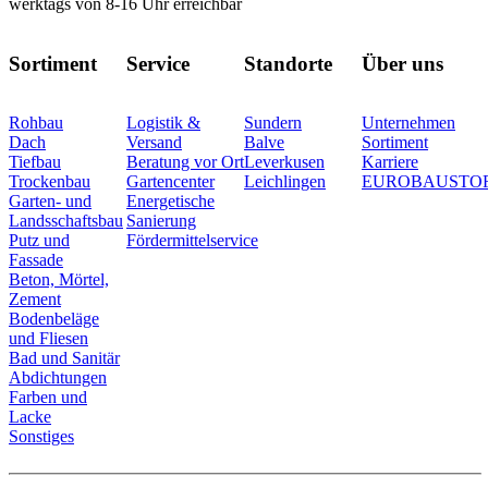
werktags von 8-16 Uhr erreichbar
Sortiment
Service
Standorte
Über uns
Rohbau
Logistik &
Sundern
Unternehmen
Dach
Versand
Balve
Sortiment
Tiefbau
Beratung vor Ort
Leverkusen
Karriere
Trockenbau
Gartencenter
Leichlingen
EUROBAUSTO
Garten- und
Energetische
Landsschaftsbau
Sanierung
Putz und
Fördermittelservice
Fassade
Beton, Mörtel,
Zement
Bodenbeläge
und Fliesen
Bad und Sanitär
Abdichtungen
Farben und
Lacke
Sonstiges