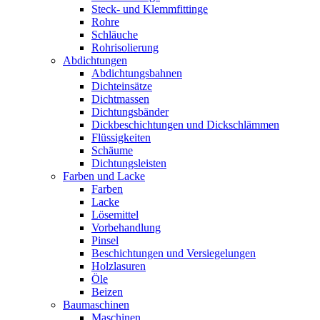
Steck- und Klemmfittinge
Rohre
Schläuche
Rohrisolierung
Abdichtungen
Abdichtungsbahnen
Dichteinsätze
Dichtmassen
Dichtungsbänder
Dickbeschichtungen und Dickschlämmen
Flüssigkeiten
Schäume
Dichtungsleisten
Farben und Lacke
Farben
Lacke
Lösemittel
Vorbehandlung
Pinsel
Beschichtungen und Versiegelungen
Holzlasuren
Öle
Beizen
Baumaschinen
Maschinen