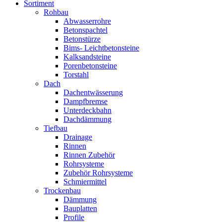
Sortiment
Rohbau
Abwasserrohre
Betonspachtel
Betonstürze
Bims- Leichtbetonsteine
Kalksandsteine
Porenbetonsteine
Torstahl
Dach
Dachentwässerung
Dampfbremse
Unterdeckbahn
Dachdämmung
Tiefbau
Drainage
Rinnen
Rinnen Zubehör
Rohrsysteme
Zubehör Rohrsysteme
Schmiermittel
Trockenbau
Dämmung
Bauplatten
Profile