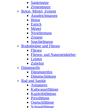
Sanierputze
Zementputze
Beton, Mörtel, Zement
Ausgleichmassen
Beton
Estrich
Mörtel
Nivieliermase
Zement
Spachtelmasse
Bodenbeläge und Fliesen
Fliesen
Fliesen- und Natursteinkleber
Leisten
Zubehör
Dämmstoffe
Dämmstreifen
Dämmschüttung
Bad und Sanitär
Armaturen
Kaltwasserfittinge
Kupferlötfittinge
Pressfittinge
Quetschfittinge
Schraubfittinge