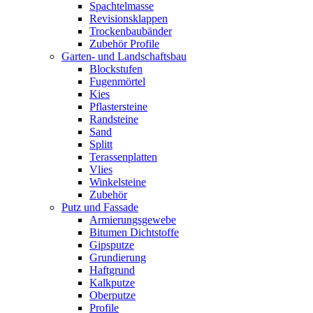
Spachtelmasse
Revisionsklappen
Trockenbaubänder
Zubehör Profile
Garten- und Landschaftsbau
Blockstufen
Fugenmörtel
Kies
Pflastersteine
Randsteine
Sand
Splitt
Terassenplatten
Vlies
Winkelsteine
Zubehör
Putz und Fassade
Armierungsgewebe
Bitumen Dichtstoffe
Gipsputze
Grundierung
Haftgrund
Kalkputze
Oberputze
Profile