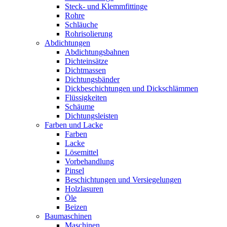
Steck- und Klemmfittinge
Rohre
Schläuche
Rohrisolierung
Abdichtungen
Abdichtungsbahnen
Dichteinsätze
Dichtmassen
Dichtungsbänder
Dickbeschichtungen und Dickschlämmen
Flüssigkeiten
Schäume
Dichtungsleisten
Farben und Lacke
Farben
Lacke
Lösemittel
Vorbehandlung
Pinsel
Beschichtungen und Versiegelungen
Holzlasuren
Öle
Beizen
Baumaschinen
Maschinen