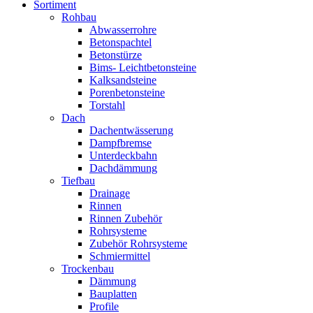
Sortiment
Rohbau
Abwasserrohre
Betonspachtel
Betonstürze
Bims- Leichtbetonsteine
Kalksandsteine
Porenbetonsteine
Torstahl
Dach
Dachentwässerung
Dampfbremse
Unterdeckbahn
Dachdämmung
Tiefbau
Drainage
Rinnen
Rinnen Zubehör
Rohrsysteme
Zubehör Rohrsysteme
Schmiermittel
Trockenbau
Dämmung
Bauplatten
Profile