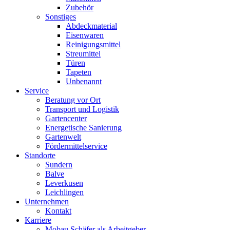
Zubehör
Sonstiges
Abdeckmaterial
Eisenwaren
Reinigungsmittel
Streumittel
Türen
Tapeten
Unbenannt
Service
Beratung vor Ort
Transport und Logistik
Gartencenter
Energetische Sanierung
Gartenwelt
Fördermittelservice
Standorte
Sundern
Balve
Leverkusen
Leichlingen
Unternehmen
Kontakt
Karriere
Mobau Schäfer als Arbeitgeber