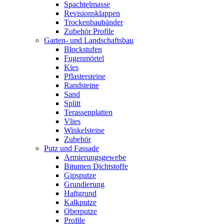
Spachtelmasse
Revisionsklappen
Trockenbaubänder
Zubehör Profile
Garten- und Landschaftsbau
Blockstufen
Fugenmörtel
Kies
Pflastersteine
Randsteine
Sand
Splitt
Terassenplatten
Vlies
Winkelsteine
Zubehör
Putz und Fassade
Armierungsgewebe
Bitumen Dichtstoffe
Gipsputze
Grundierung
Haftgrund
Kalkputze
Oberputze
Profile