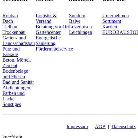
Rohbau
Logistik &
Sundern
Unternehmen
Dach
Versand
Balve
Sortiment
Tiefbau
Beratung vor Ort
Leverkusen
Karriere
Trockenbau
Gartencenter
Leichlingen
EUROBAUSTO
Garten- und
Energetische
Landsschaftsbau
Sanierung
Putz und
Fördermittelservice
Fassade
Beton, Mörtel,
Zement
Bodenbeläge
und Fliesen
Bad und Sanitär
Abdichtungen
Farben und
Lacke
Sonstiges
Impressum
|
AGB
|
Datenschutz
kurzfristig