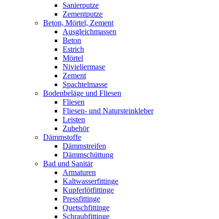
Sanierputze
Zementputze
Beton, Mörtel, Zement
Ausgleichmassen
Beton
Estrich
Mörtel
Nivieliermase
Zement
Spachtelmasse
Bodenbeläge und Fliesen
Fliesen
Fliesen- und Natursteinkleber
Leisten
Zubehör
Dämmstoffe
Dämmstreifen
Dämmschüttung
Bad und Sanitär
Armaturen
Kaltwasserfittinge
Kupferlötfittinge
Pressfittinge
Quetschfittinge
Schraubfittinge