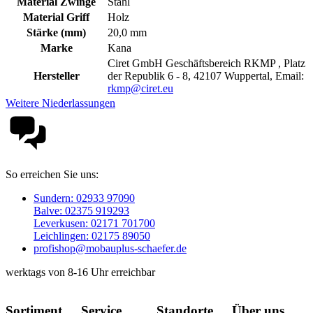
Material Zwinge
Stahl
Material Griff
Holz
Stärke (mm)
20,0 mm
Marke
Kana
Ciret GmbH Geschäftsbereich RKMP , Platz
Hersteller
der Republik 6 - 8, 42107 Wuppertal, Email:
rkmp@ciret.eu
Weitere Niederlassungen
So erreichen Sie uns:
Sundern: 02933 97090
Balve: 02375 919293
Leverkusen: 02171 701700
Leichlingen: 02175 89050
profishop@mobauplus-schaefer.de
werktags von 8-16 Uhr erreichbar
Sortiment
Service
Standorte
Über uns