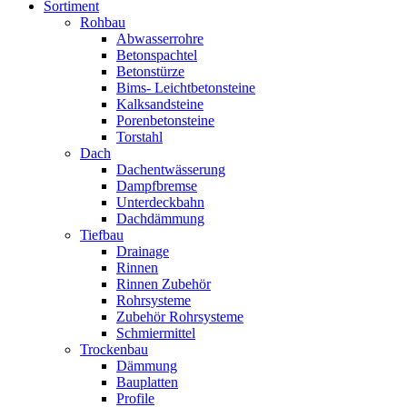
Sortiment
Rohbau
Abwasserrohre
Betonspachtel
Betonstürze
Bims- Leichtbetonsteine
Kalksandsteine
Porenbetonsteine
Torstahl
Dach
Dachentwässerung
Dampfbremse
Unterdeckbahn
Dachdämmung
Tiefbau
Drainage
Rinnen
Rinnen Zubehör
Rohrsysteme
Zubehör Rohrsysteme
Schmiermittel
Trockenbau
Dämmung
Bauplatten
Profile