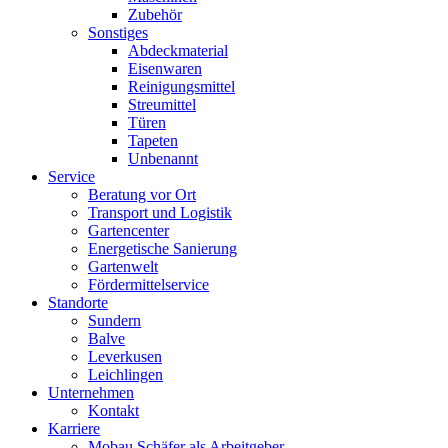
Zubehör
Sonstiges
Abdeckmaterial
Eisenwaren
Reinigungsmittel
Streumittel
Türen
Tapeten
Unbenannt
Service
Beratung vor Ort
Transport und Logistik
Gartencenter
Energetische Sanierung
Gartenwelt
Fördermittelservice
Standorte
Sundern
Balve
Leverkusen
Leichlingen
Unternehmen
Kontakt
Karriere
Mobau Schäfer als Arbeitgeber