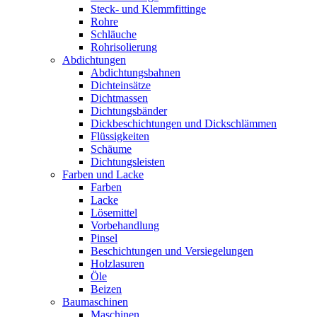
Steck- und Klemmfittinge
Rohre
Schläuche
Rohrisolierung
Abdichtungen
Abdichtungsbahnen
Dichteinsätze
Dichtmassen
Dichtungsbänder
Dickbeschichtungen und Dickschlämmen
Flüssigkeiten
Schäume
Dichtungsleisten
Farben und Lacke
Farben
Lacke
Lösemittel
Vorbehandlung
Pinsel
Beschichtungen und Versiegelungen
Holzlasuren
Öle
Beizen
Baumaschinen
Maschinen