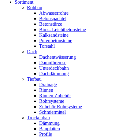
Sortiment
Rohbau
Abwasserrohre
Betonspachtel
Betonstürze
Bims- Leichtbetonsteine
Kalksandsteine
Porenbetonsteine
Torstahl
Dach
Dachentwässerung
Dampfbremse
Unterdeckbahn
Dachdämmung
Tiefbau
Drainage
Rinnen
Rinnen Zubehör
Rohrsysteme
Zubehör Rohrsysteme
Schmiermittel
Trockenbau
Dämmung
Bauplatten
Profile