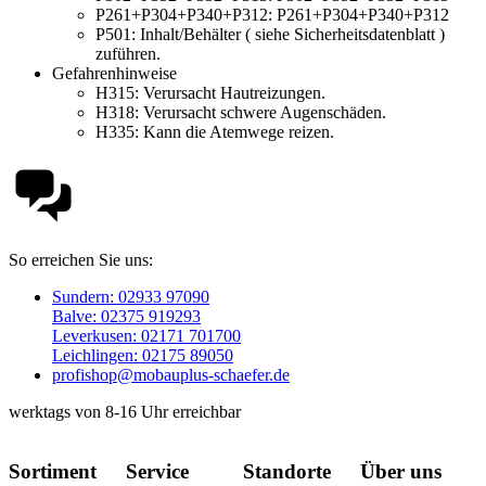
P261+P304+P340+P312:
P261+P304+P340+P312
P501:
Inhalt/Behälter ( siehe Sicherheitsdatenblatt )
zuführen.
Gefahrenhinweise
H315:
Verursacht Hautreizungen.
H318:
Verursacht schwere Augenschäden.
H335:
Kann die Atemwege reizen.
So erreichen Sie uns:
Sundern: 02933 97090
Balve: 02375 919293
Leverkusen: 02171 701700
Leichlingen: 02175 89050
profishop@mobauplus-schaefer.de
werktags von 8-16 Uhr erreichbar
Sortiment
Service
Standorte
Über uns