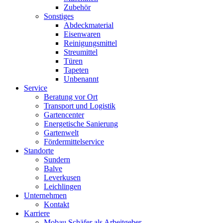
Zubehör
Sonstiges
Abdeckmaterial
Eisenwaren
Reinigungsmittel
Streumittel
Türen
Tapeten
Unbenannt
Service
Beratung vor Ort
Transport und Logistik
Gartencenter
Energetische Sanierung
Gartenwelt
Fördermittelservice
Standorte
Sundern
Balve
Leverkusen
Leichlingen
Unternehmen
Kontakt
Karriere
Mobau Schäfer als Arbeitgeber