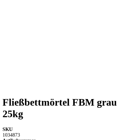
Fließbettmörtel FBM grau
25kg
SKU
1034873