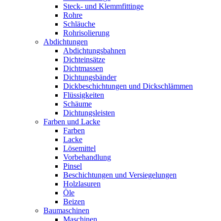
Steck- und Klemmfittinge
Rohre
Schläuche
Rohrisolierung
Abdichtungen
Abdichtungsbahnen
Dichteinsätze
Dichtmassen
Dichtungsbänder
Dickbeschichtungen und Dickschlämmen
Flüssigkeiten
Schäume
Dichtungsleisten
Farben und Lacke
Farben
Lacke
Lösemittel
Vorbehandlung
Pinsel
Beschichtungen und Versiegelungen
Holzlasuren
Öle
Beizen
Baumaschinen
Maschinen