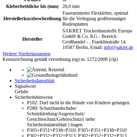
Kleberbettdicke bis (mm)
20,0 mm
Faserarmierter Flexkleber, optimal
Herstellerkurzbeschreibung
für die Verlegung großformatiger
Bodenplatten
SAKRET Trockenbaustoffe Europa
GmbH & Co. KG - Bereich
Hersteller
Großhandel - , Franklinstraße 14,
10587 Berlin, Email:
info@sakret.de
Weitere Niederlassungen
Kennzeichnung gemäß verordnung (eg) nr. 1272/2008 [clp]
Sicherheitsdatenblatt
Signalwort
Gefahr
Sicherheitshinweise
P102:
Darf nicht in die Hände von Kindern gelangen.
P280:
Schutzhandschuhe/
Schutzkleidung/Augenschutz/
Gesichtsschutz/Gehörschutz/( siehe
Sicherheitsdatenblatt ) tragen
P305+P351+P338+P310:
P305+P351+P338+P310
P302+P352+P332+P313:
P302+P352+P332+P313