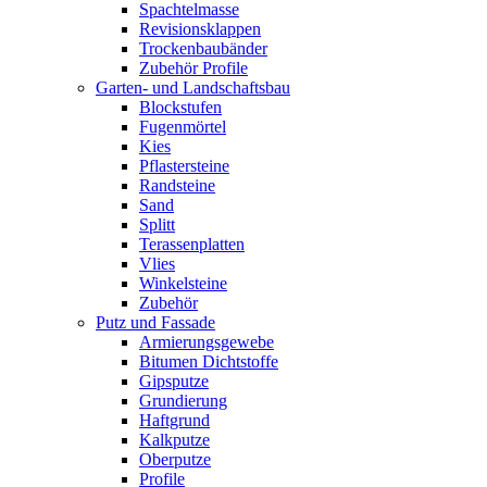
Spachtelmasse
Revisionsklappen
Trockenbaubänder
Zubehör Profile
Garten- und Landschaftsbau
Blockstufen
Fugenmörtel
Kies
Pflastersteine
Randsteine
Sand
Splitt
Terassenplatten
Vlies
Winkelsteine
Zubehör
Putz und Fassade
Armierungsgewebe
Bitumen Dichtstoffe
Gipsputze
Grundierung
Haftgrund
Kalkputze
Oberputze
Profile