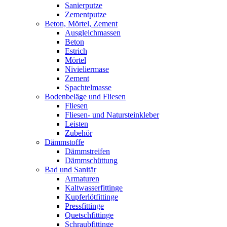
Sanierputze
Zementputze
Beton, Mörtel, Zement
Ausgleichmassen
Beton
Estrich
Mörtel
Nivieliermase
Zement
Spachtelmasse
Bodenbeläge und Fliesen
Fliesen
Fliesen- und Natursteinkleber
Leisten
Zubehör
Dämmstoffe
Dämmstreifen
Dämmschüttung
Bad und Sanitär
Armaturen
Kaltwasserfittinge
Kupferlötfittinge
Pressfittinge
Quetschfittinge
Schraubfittinge