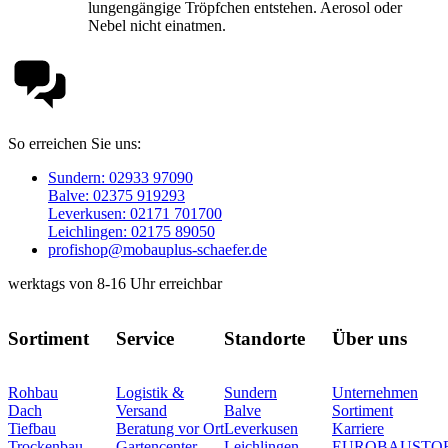
lungengängige Tröpfchen entstehen. Aerosol oder
Nebel nicht einatmen.
So erreichen Sie uns:
Sundern: 02933 97090
Balve: 02375 919293
Leverkusen: 02171 701700
Leichlingen: 02175 89050
profishop@mobauplus-schaefer.de
werktags von 8-16 Uhr erreichbar
Sortiment
Service
Standorte
Über uns
Rohbau
Logistik &
Sundern
Unternehmen
Dach
Versand
Balve
Sortiment
Tiefbau
Beratung vor Ort
Leverkusen
Karriere
Trockenbau
Gartencenter
Leichlingen
EUROBAUSTO