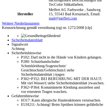
nachfolgenden Beschichtungen mit
TecColor Silikatfarben.
Meffert AG Farbwerke , Sandweg
Hersteller
15, 55543 Bad Kreuznach, Email:
mail@meffert.com
Weitere Niederlassungen
Kennzeichnung gemäß verordnung (eg) nr. 1272/2008 [clp]
Sicherheitsdatenblatt
Signalwort
Achtung
Sicherheitshinweise
P102:
Darf nicht in die Hände von Kindern gelangen.
P280:
Schutzhandschuhe/
Schutzkleidung/Augenschutz/
Gesichtsschutz/Gehörschutz/( siehe
Sicherheitsdatenblatt ) tragen
P302+P352:
BEI BERÜHRUNG MIT DER HAUT:
Mit viel Wasser/( siehe Sicherheitsdatenblatt )/waschen.
P362+P364:
Kontaminierte Kleidung ausziehen und
vor erneutem Tragen waschen.
Gefahrenhinweise
H317:
Kann allergische Hautreaktionen verursachen.
EUH211:
Achtung! Beim Sprühen können gefährliche