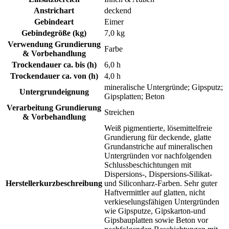
Anstrichart
deckend
Gebindeart
Eimer
Gebindegröße (kg)
7,0 kg
Verwendung Grundierung
Farbe
& Vorbehandlung
Trockendauer ca. bis (h)
6,0 h
Trockendauer ca. von (h)
4,0 h
mineralische Untergründe; Gipsputz;
Untergrundeignung
Gipsplatten; Beton
Verarbeitung Grundierung
Streichen
& Vorbehandlung
Weiß pigmentierte, lösemittelfreie
Grundierung für deckende, glatte
Grundanstriche auf mineralischen
Untergründen vor nachfolgenden
Schlussbeschichtungen mit
Dispersions-, Dispersions-Silikat-
Herstellerkurzbeschreibung
und Siliconharz-Farben. Sehr guter
Haftvermittler auf glatten, nicht
verkieselungsfähigen Untergründen
wie Gipsputze, Gipskarton-und
Gipsbauplatten sowie Beton vor