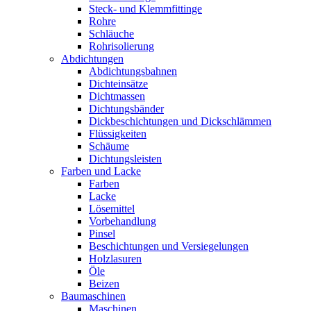
Steck- und Klemmfittinge
Rohre
Schläuche
Rohrisolierung
Abdichtungen
Abdichtungsbahnen
Dichteinsätze
Dichtmassen
Dichtungsbänder
Dickbeschichtungen und Dickschlämmen
Flüssigkeiten
Schäume
Dichtungsleisten
Farben und Lacke
Farben
Lacke
Lösemittel
Vorbehandlung
Pinsel
Beschichtungen und Versiegelungen
Holzlasuren
Öle
Beizen
Baumaschinen
Maschinen