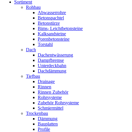
Sortiment
Rohbau
Abwasserrohre
Betonspachtel
Betonstürze
Bims- Leichtbetonsteine
Kalksandsteine
Porenbetonsteine
Torstahl
Dach
Dachentwässerung
Dampfbremse
Unterdeckbahn
Dachdämmung
Tiefbau
Drainage
Rinnen
Rinnen Zubehör
Rohrsysteme
Zubehör Rohrsysteme
Schmiermittel
Trockenbau
Dämmung
Bauplatten
Profile