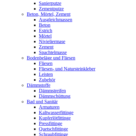
Sanierputze
Zementputze
Beton, Mörtel, Zement
Ausgleichmassen
Beton
Estrich
Mörtel
Nivieliermase
Zement
Spachtelmasse
Bodenbeläge und Fliesen
Fliesen
Fliesen- und Natursteinkleber
Leisten
Zubehör
Dämmstoffe
Dämmstreifen
Dämmschüttung
Bad und Sanitär
Armaturen
Kaltwasserfittinge
Kupferlötfittinge
Pressfittinge
Quetschfittinge
Schraubfittinge