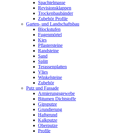
Spachtelmasse
Revisionsklappen
Trockenbaubänder
Zubehör Profile
Garten- und Landschaftsbau
Blockstufen
Fugenmörtel
Kies
Pflastersteine
Randsteine
Sand
Splitt
Terassenplatten
Vlies
Winkelsteine
Zubehör
Putz und Fassade
Armierungsgewebe
Bitumen Dichtstoffe
Gipsputze
Grundierung
Haftgrund
Kalkputze
Oberputze
Profile