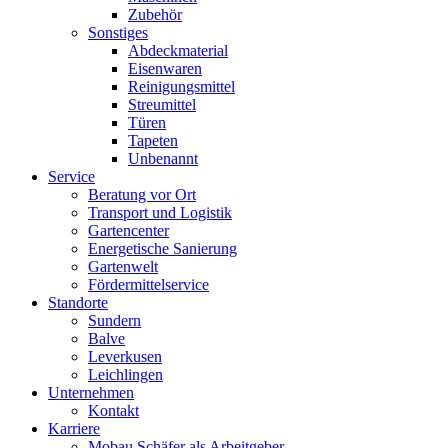
Zubehör
Sonstiges
Abdeckmaterial
Eisenwaren
Reinigungsmittel
Streumittel
Türen
Tapeten
Unbenannt
Service
Beratung vor Ort
Transport und Logistik
Gartencenter
Energetische Sanierung
Gartenwelt
Fördermittelservice
Standorte
Sundern
Balve
Leverkusen
Leichlingen
Unternehmen
Kontakt
Karriere
Mobau Schäfer als Arbeitgeber