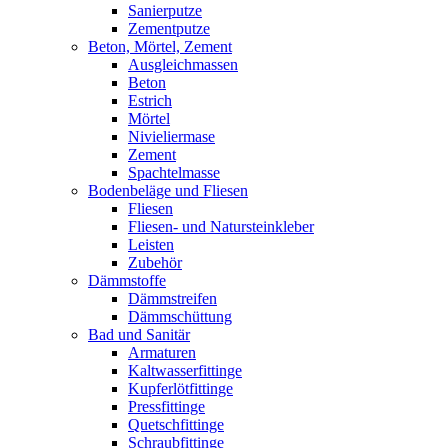
Sanierputze
Zementputze
Beton, Mörtel, Zement
Ausgleichmassen
Beton
Estrich
Mörtel
Nivieliermase
Zement
Spachtelmasse
Bodenbeläge und Fliesen
Fliesen
Fliesen- und Natursteinkleber
Leisten
Zubehör
Dämmstoffe
Dämmstreifen
Dämmschüttung
Bad und Sanitär
Armaturen
Kaltwasserfittinge
Kupferlötfittinge
Pressfittinge
Quetschfittinge
Schraubfittinge