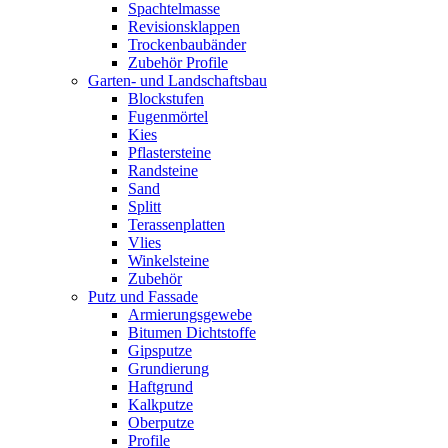
Spachtelmasse
Revisionsklappen
Trockenbaubänder
Zubehör Profile
Garten- und Landschaftsbau
Blockstufen
Fugenmörtel
Kies
Pflastersteine
Randsteine
Sand
Splitt
Terassenplatten
Vlies
Winkelsteine
Zubehör
Putz und Fassade
Armierungsgewebe
Bitumen Dichtstoffe
Gipsputze
Grundierung
Haftgrund
Kalkputze
Oberputze
Profile