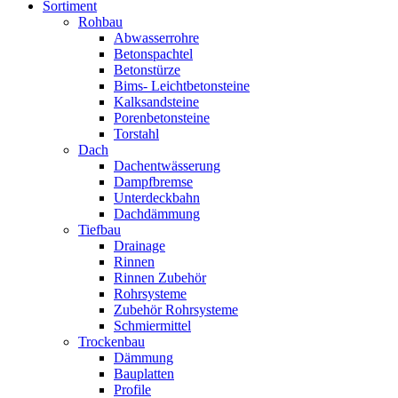
Sortiment
Rohbau
Abwasserrohre
Betonspachtel
Betonstürze
Bims- Leichtbetonsteine
Kalksandsteine
Porenbetonsteine
Torstahl
Dach
Dachentwässerung
Dampfbremse
Unterdeckbahn
Dachdämmung
Tiefbau
Drainage
Rinnen
Rinnen Zubehör
Rohrsysteme
Zubehör Rohrsysteme
Schmiermittel
Trockenbau
Dämmung
Bauplatten
Profile