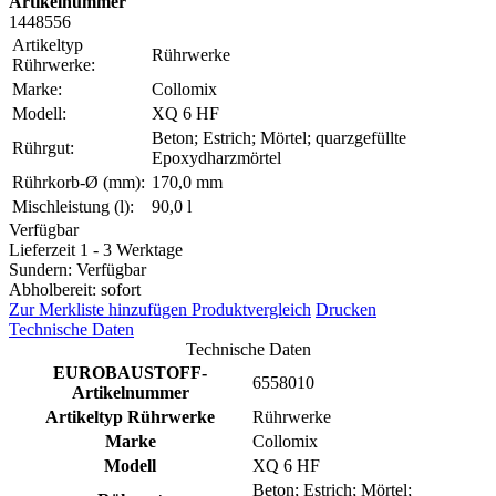
Artikelnummer
1448556
Artikeltyp
Rührwerke
Rührwerke:
Marke:
Collomix
Modell:
XQ 6 HF
Beton; Estrich; Mörtel; quarzgefüllte
Rührgut:
Epoxydharzmörtel
Rührkorb-Ø (mm):
170,0 mm
Mischleistung (l):
90,0 l
Verfügbar
Lieferzeit 1 - 3 Werktage
Sundern: Verfügbar
Abholbereit: sofort
Zur Merkliste hinzufügen
Produktvergleich
Drucken
Technische Daten
Technische Daten
EUROBAUSTOFF-
6558010
Artikelnummer
Artikeltyp Rührwerke
Rührwerke
Marke
Collomix
Modell
XQ 6 HF
Beton; Estrich; Mörtel;