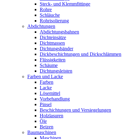
Steck- und Klemmfittinge
Rohre
Schläuche
Rohrisolierung
Abdichtungen
Abdichtungsbahnen
Dichteinsätze
Dichtmassen
Dichtungsbänder
Dickbeschichtungen und Dickschlämmen
Flüssigkeiten
Schäume
Dichtungsleisten
Farben und Lacke
Farben
Lacke
Lösemittel
Vorbehandlung
Pinsel
Beschichtungen und Versiegelungen
Holzlasuren
Öle
Beizen
Baumaschinen
Maschinen