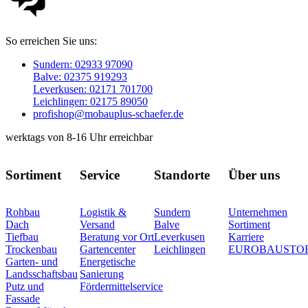
So erreichen Sie uns:
Sundern: 02933 97090
Balve: 02375 919293
Leverkusen: 02171 701700
Leichlingen: 02175 89050
profishop@mobauplus-schaefer.de
werktags von 8-16 Uhr erreichbar
Sortiment
Service
Standorte
Über uns
Rohbau
Logistik &
Sundern
Unternehmen
Dach
Versand
Balve
Sortiment
Tiefbau
Beratung vor Ort
Leverkusen
Karriere
Trockenbau
Gartencenter
Leichlingen
EUROBAUSTO
Garten- und
Energetische
Landsschaftsbau
Sanierung
Putz und
Fördermittelservice
Fassade