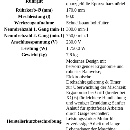
Rührgut
quarzgefüllte Epoxydharzmörtel
Rührkorb-Ø (mm)
170,0 mm
Mischleistung (l)
90,0 l
Werkzeugaufnahme
Schnellspannbohrfutter
Nenndrehzahl 1. Gang (min-1)
300,0 min-1
Nenndrehzahl 2. Gang (min-1)
750,0 min-1
Anschlussspannung (V)
230,0 V
Leistung (W)
1.750,0 W
Gewicht (kg)
7,8 kg
Modernes Design mit
hervorragender Ergonomie und
robuster Bauweise;
Elektronische
Drehzahlregulierung & Timer
zur Überwachung der Mischzeit;
Ergonomischer Griff (breiter bei
XQ 6) für leichtere Handhabung
und weniger Ermüdung; Sanfter
Anlauf für spritzfreies Arbeiten
durch Gasgebeschalter;
Leistungsstarker Motor für
Herstellerkurzbeschreibung
zuverlässige Arbeit und lange
Lebensdauer der Maschine;