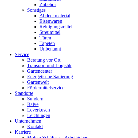
Zubehör
Sonstiges
Abdeckmaterial
Eisenwaren
Reinigungsmittel
Streumittel
Türen
Tapeten
Unbenannt
Service
Beratung vor Ort
Transport und Logistik
Gartencenter
Energetische Sanierung
Gartenwelt
Fördermittelservice
Standorte
Sundern
Balve
Leverkusen
Leichlingen
Unternehmen
Kontakt
Karriere
Mobau Schäfer als Arbeitgeber