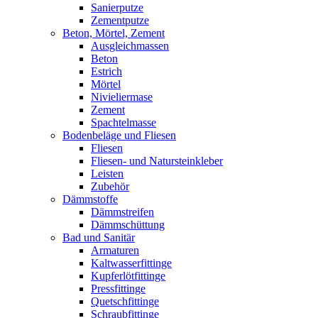
Sanierputze
Zementputze
Beton, Mörtel, Zement
Ausgleichmassen
Beton
Estrich
Mörtel
Nivieliermase
Zement
Spachtelmasse
Bodenbeläge und Fliesen
Fliesen
Fliesen- und Natursteinkleber
Leisten
Zubehör
Dämmstoffe
Dämmstreifen
Dämmschüttung
Bad und Sanitär
Armaturen
Kaltwasserfittinge
Kupferlötfittinge
Pressfittinge
Quetschfittinge
Schraubfittinge