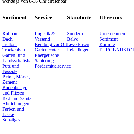
werktags von 8-16 Uhr erreichbar
Sortiment
Service
Standorte
Über uns
Rohbau
Logistik &
Sundern
Unternehmen
Dach
Versand
Balve
Sortiment
Tiefbau
Beratung vor Ort
Leverkusen
Karriere
Trockenbau
Gartencenter
Leichlingen
EUROBAUSTO
Garten- und
Energetische
Landsschaftsbau
Sanierung
Putz und
Fördermittelservice
Fassade
Beton, Mörtel,
Zement
Bodenbeläge
und Fliesen
Bad und Sanitär
Abdichtungen
Farben und
Lacke
Sonstiges