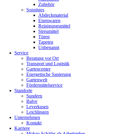
Zubehör
Sonstiges
Abdeckmaterial
Eisenwaren
Reinigungsmittel
Streumittel
Türen
Tapeten
Unbenannt
Service
Beratung vor Ort
Transport und Logistik
Gartencenter
Energetische Sanierung
Gartenwelt
Fördermittelservice
Standorte
Sundern
Balve
Leverkusen
Leichlingen
Unternehmen
Kontakt
Karriere
Mobau Schäfer als Arbeitgeber