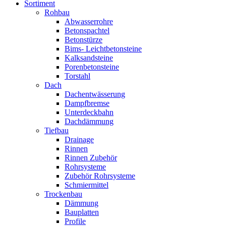
Sortiment
Rohbau
Abwasserrohre
Betonspachtel
Betonstürze
Bims- Leichtbetonsteine
Kalksandsteine
Porenbetonsteine
Torstahl
Dach
Dachentwässerung
Dampfbremse
Unterdeckbahn
Dachdämmung
Tiefbau
Drainage
Rinnen
Rinnen Zubehör
Rohrsysteme
Zubehör Rohrsysteme
Schmiermittel
Trockenbau
Dämmung
Bauplatten
Profile