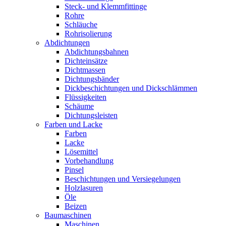
Steck- und Klemmfittinge
Rohre
Schläuche
Rohrisolierung
Abdichtungen
Abdichtungsbahnen
Dichteinsätze
Dichtmassen
Dichtungsbänder
Dickbeschichtungen und Dickschlämmen
Flüssigkeiten
Schäume
Dichtungsleisten
Farben und Lacke
Farben
Lacke
Lösemittel
Vorbehandlung
Pinsel
Beschichtungen und Versiegelungen
Holzlasuren
Öle
Beizen
Baumaschinen
Maschinen