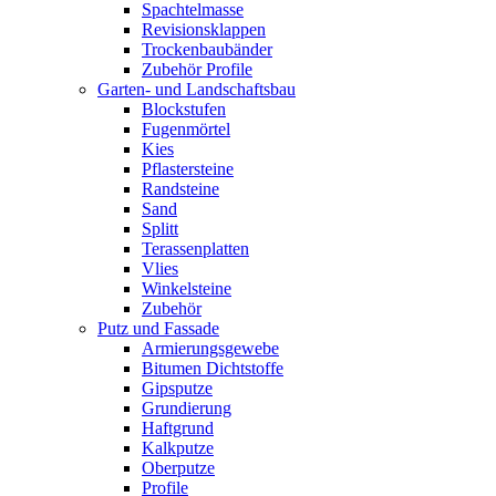
Spachtelmasse
Revisionsklappen
Trockenbaubänder
Zubehör Profile
Garten- und Landschaftsbau
Blockstufen
Fugenmörtel
Kies
Pflastersteine
Randsteine
Sand
Splitt
Terassenplatten
Vlies
Winkelsteine
Zubehör
Putz und Fassade
Armierungsgewebe
Bitumen Dichtstoffe
Gipsputze
Grundierung
Haftgrund
Kalkputze
Oberputze
Profile