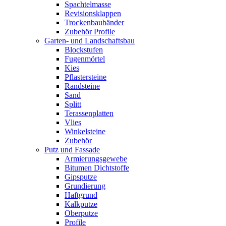
Spachtelmasse
Revisionsklappen
Trockenbaubänder
Zubehör Profile
Garten- und Landschaftsbau
Blockstufen
Fugenmörtel
Kies
Pflastersteine
Randsteine
Sand
Splitt
Terassenplatten
Vlies
Winkelsteine
Zubehör
Putz und Fassade
Armierungsgewebe
Bitumen Dichtstoffe
Gipsputze
Grundierung
Haftgrund
Kalkputze
Oberputze
Profile