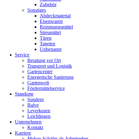
Zubehör
Sonstiges
Abdeckmaterial
Eisenwaren
Reinigungsmittel
Streumittel
Türen
Tapeten
Unbenannt
Service
Beratung vor Ort
Transport und Logistik
Gartencenter
Energetische Sanierung
Gartenwelt
Fördermittelservice
Standorte
Sundern
Balve
Leverkusen
Leichlingen
Unternehmen
Kontakt
Karriere
Mobau Schäfer als Arbeitgeber