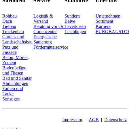
Sortiment
Service
Standorte
Über uns
Rohbau
Logistik &
Sundern
Unternehmen
Dach
Versand
Balve
Sortiment
Tiefbau
Beratung vor Ort
Leverkusen
Karriere
Trockenbau
Gartencenter
Leichlingen
EUROBAUSTO
Garten- und
Energetische
Landsschaftsbau
Sanierung
Putz und
Fördermittelservice
Fassade
Beton, Mörtel,
Zement
Bodenbeläge
und Fliesen
Bad und Sanitär
Abdichtungen
Farben und
Lacke
Sonstiges
Impressum
|
AGB
|
Datenschutz