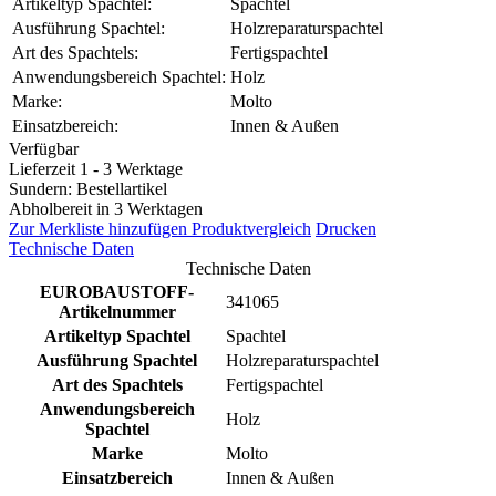
Artikeltyp Spachtel:
Spachtel
Ausführung Spachtel:
Holzreparaturspachtel
Art des Spachtels:
Fertigspachtel
Anwendungsbereich Spachtel:
Holz
Marke:
Molto
Einsatzbereich:
Innen & Außen
Verfügbar
Lieferzeit 1 - 3 Werktage
Sundern: Bestellartikel
Abholbereit in 3 Werktagen
Zur Merkliste hinzufügen
Produktvergleich
Drucken
Technische Daten
Technische Daten
EUROBAUSTOFF-
341065
Artikelnummer
Artikeltyp Spachtel
Spachtel
Ausführung Spachtel
Holzreparaturspachtel
Art des Spachtels
Fertigspachtel
Anwendungsbereich
Holz
Spachtel
Marke
Molto
Einsatzbereich
Innen & Außen