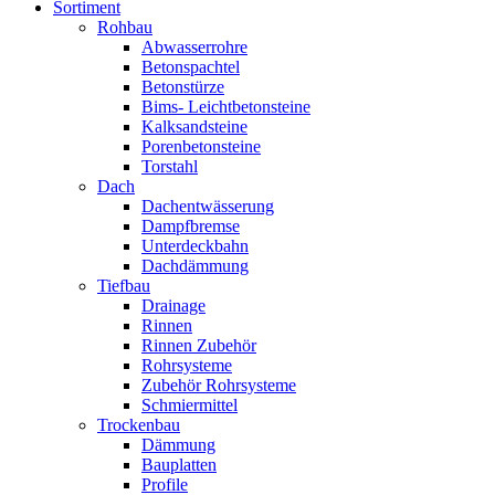
Sortiment
Rohbau
Abwasserrohre
Betonspachtel
Betonstürze
Bims- Leichtbetonsteine
Kalksandsteine
Porenbetonsteine
Torstahl
Dach
Dachentwässerung
Dampfbremse
Unterdeckbahn
Dachdämmung
Tiefbau
Drainage
Rinnen
Rinnen Zubehör
Rohrsysteme
Zubehör Rohrsysteme
Schmiermittel
Trockenbau
Dämmung
Bauplatten
Profile