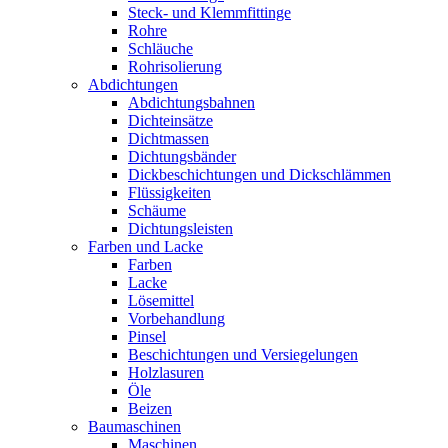
Steck- und Klemmfittinge
Rohre
Schläuche
Rohrisolierung
Abdichtungen
Abdichtungsbahnen
Dichteinsätze
Dichtmassen
Dichtungsbänder
Dickbeschichtungen und Dickschlämmen
Flüssigkeiten
Schäume
Dichtungsleisten
Farben und Lacke
Farben
Lacke
Lösemittel
Vorbehandlung
Pinsel
Beschichtungen und Versiegelungen
Holzlasuren
Öle
Beizen
Baumaschinen
Maschinen