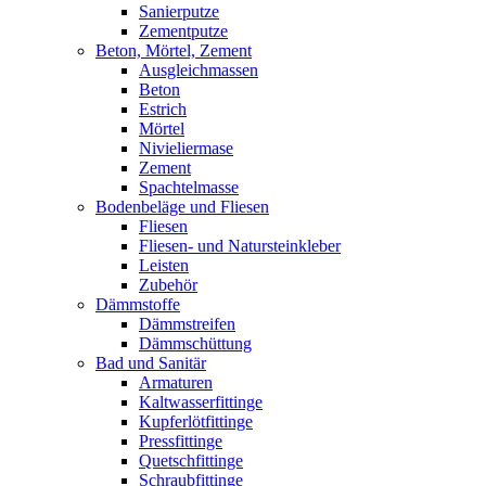
Sanierputze
Zementputze
Beton, Mörtel, Zement
Ausgleichmassen
Beton
Estrich
Mörtel
Nivieliermase
Zement
Spachtelmasse
Bodenbeläge und Fliesen
Fliesen
Fliesen- und Natursteinkleber
Leisten
Zubehör
Dämmstoffe
Dämmstreifen
Dämmschüttung
Bad und Sanitär
Armaturen
Kaltwasserfittinge
Kupferlötfittinge
Pressfittinge
Quetschfittinge
Schraubfittinge