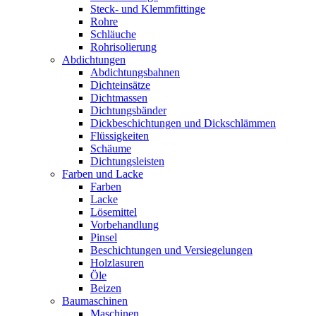
Steck- und Klemmfittinge
Rohre
Schläuche
Rohrisolierung
Abdichtungen
Abdichtungsbahnen
Dichteinsätze
Dichtmassen
Dichtungsbänder
Dickbeschichtungen und Dickschlämmen
Flüssigkeiten
Schäume
Dichtungsleisten
Farben und Lacke
Farben
Lacke
Lösemittel
Vorbehandlung
Pinsel
Beschichtungen und Versiegelungen
Holzlasuren
Öle
Beizen
Baumaschinen
Maschinen