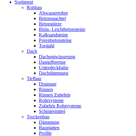
Sortiment
Rohbau
Abwasserrohre
Betonspachtel
Betonstürze
Bims- Leichtbetonsteine
Kalksandsteine
Porenbetonsteine
Torstahl
Dach
Dachentwässerung
Dampfbremse
Unterdeckbahn
Dachdämmung
Tiefbau
Drainage
Rinnen
Rinnen Zubehör
Rohrsysteme
Zubehör Rohrsysteme
Schmiermittel
Trockenbau
Dämmung
Bauplatten
Profile