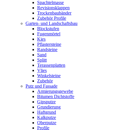
Spachtelmasse
Revisionsklappen
Trockenbaubänder
Zubehör Profile
Garten- und Landschaftsbau
Blockstufen
Fugenmörtel
Kies
Pflastersteine
Randsteine
Sand
Splitt
Terassenplatten
Vlies
Winkelsteine
Zubehör
Putz und Fassade
Armierungsgewebe
Bitumen Dichtstoffe
Gipsputze
Grundierung
Haftgrund
Kalkputze
Oberputze
Profile