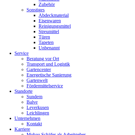
Zubehör
Sonstiges
Abdeckmaterial
Eisenwaren
Reinigungsmittel
Streumittel
Türen
Tapeten
Unbenannt
Service
Beratung vor Ort
Transport und Logistik
Gartencenter
Energetische Sanierung
Gartenwelt
Fördermittelservice
Standorte
Sundern
Balve
Leverkusen
Leichlingen
Unternehmen
Kontakt
Karriere
Mobau Schäfer als Arbeitgeber