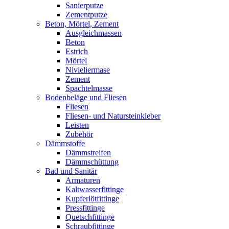
Sanierputze
Zementputze
Beton, Mörtel, Zement
Ausgleichmassen
Beton
Estrich
Mörtel
Nivieliermase
Zement
Spachtelmasse
Bodenbeläge und Fliesen
Fliesen
Fliesen- und Natursteinkleber
Leisten
Zubehör
Dämmstoffe
Dämmstreifen
Dämmschüttung
Bad und Sanitär
Armaturen
Kaltwasserfittinge
Kupferlötfittinge
Pressfittinge
Quetschfittinge
Schraubfittinge