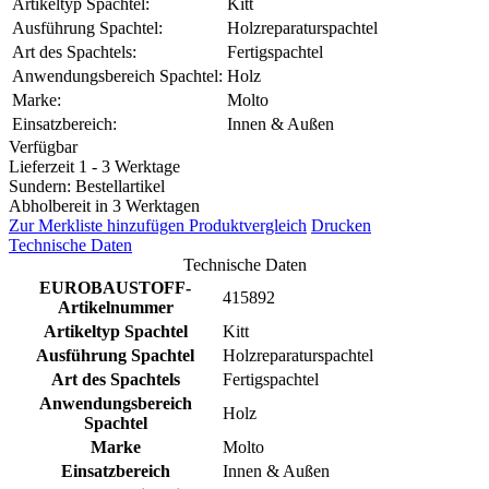
Artikeltyp Spachtel:
Kitt
Ausführung Spachtel:
Holzreparaturspachtel
Art des Spachtels:
Fertigspachtel
Anwendungsbereich Spachtel:
Holz
Marke:
Molto
Einsatzbereich:
Innen & Außen
Verfügbar
Lieferzeit 1 - 3 Werktage
Sundern: Bestellartikel
Abholbereit in 3 Werktagen
Zur Merkliste hinzufügen
Produktvergleich
Drucken
Technische Daten
Technische Daten
EUROBAUSTOFF-
415892
Artikelnummer
Artikeltyp Spachtel
Kitt
Ausführung Spachtel
Holzreparaturspachtel
Art des Spachtels
Fertigspachtel
Anwendungsbereich
Holz
Spachtel
Marke
Molto
Einsatzbereich
Innen & Außen