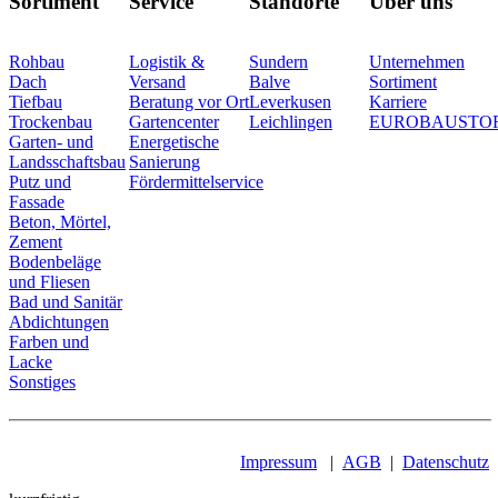
Sortiment
Service
Standorte
Über uns
Rohbau
Logistik &
Sundern
Unternehmen
Dach
Versand
Balve
Sortiment
Tiefbau
Beratung vor Ort
Leverkusen
Karriere
Trockenbau
Gartencenter
Leichlingen
EUROBAUSTO
Garten- und
Energetische
Landsschaftsbau
Sanierung
Putz und
Fördermittelservice
Fassade
Beton, Mörtel,
Zement
Bodenbeläge
und Fliesen
Bad und Sanitär
Abdichtungen
Farben und
Lacke
Sonstiges
Impressum
|
AGB
|
Datenschutz