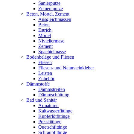
Sanierputze
Zementputze
Beton, Mörtel, Zement
Ausgleichmassen
Beton
Estrich
Mörtel
Nivieliermase
Zement
Spachtelmasse
Bodenbeläge und Fliesen
Fliesen
Fliesen- und Natursteinkleber
Leisten
Zubehör
Dämmstoffe
Dämmstreifen
Dämmschüttung
Bad und Sanitär
Armaturen
Kaltwasserfittinge
Kupferlötfittinge
Pressfittinge
Quetschfittinge
Schraubfittinge