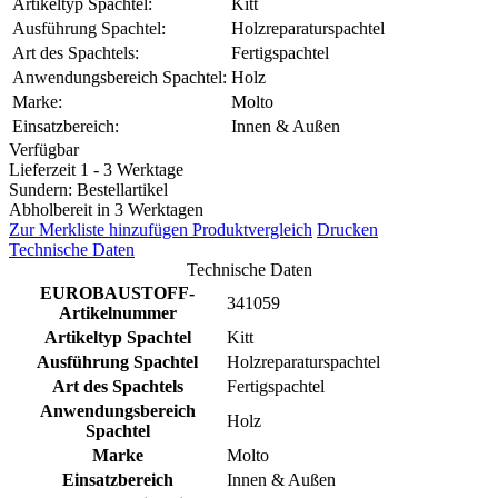
Artikeltyp Spachtel:
Kitt
Ausführung Spachtel:
Holzreparaturspachtel
Art des Spachtels:
Fertigspachtel
Anwendungsbereich Spachtel:
Holz
Marke:
Molto
Einsatzbereich:
Innen & Außen
Verfügbar
Lieferzeit 1 - 3 Werktage
Sundern: Bestellartikel
Abholbereit in 3 Werktagen
Zur Merkliste hinzufügen
Produktvergleich
Drucken
Technische Daten
Technische Daten
EUROBAUSTOFF-
341059
Artikelnummer
Artikeltyp Spachtel
Kitt
Ausführung Spachtel
Holzreparaturspachtel
Art des Spachtels
Fertigspachtel
Anwendungsbereich
Holz
Spachtel
Marke
Molto
Einsatzbereich
Innen & Außen