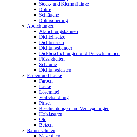
Steck- und Klemmfittinge
Rohre
Schläuche
Rohrisolierung
Abdichtungen
Abdichtungsbahnen
Dichteinsätze
Dichtmassen
Dichtungsbänder
Dickbeschichtungen und Dickschlämmen
Flüssigkeiten
Schäume
Dichtungsleisten
Farben und Lacke
Farben
Lacke
Lösemittel
Vorbehandlung
Pinsel
Beschichtungen und Versiegelungen
Holzlasuren
Öle
Beizen
Baumaschinen
Maschinen