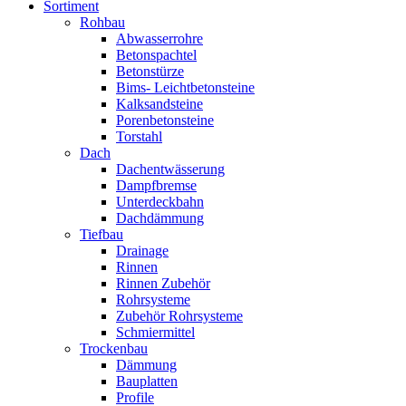
Sortiment
Rohbau
Abwasserrohre
Betonspachtel
Betonstürze
Bims- Leichtbetonsteine
Kalksandsteine
Porenbetonsteine
Torstahl
Dach
Dachentwässerung
Dampfbremse
Unterdeckbahn
Dachdämmung
Tiefbau
Drainage
Rinnen
Rinnen Zubehör
Rohrsysteme
Zubehör Rohrsysteme
Schmiermittel
Trockenbau
Dämmung
Bauplatten
Profile