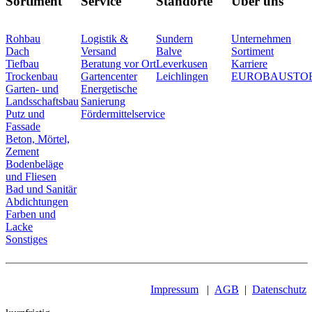
Sortiment
Service
Standorte
Über uns
Rohbau
Logistik &
Sundern
Unternehmen
Dach
Versand
Balve
Sortiment
Tiefbau
Beratung vor Ort
Leverkusen
Karriere
Trockenbau
Gartencenter
Leichlingen
EUROBAUSTO
Garten- und
Energetische
Landsschaftsbau
Sanierung
Putz und
Fördermittelservice
Fassade
Beton, Mörtel,
Zement
Bodenbeläge
und Fliesen
Bad und Sanitär
Abdichtungen
Farben und
Lacke
Sonstiges
Impressum
|
AGB
|
Datenschutz