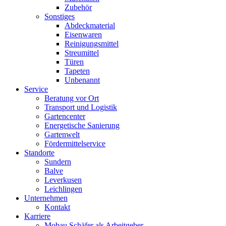
Zubehör
Sonstiges
Abdeckmaterial
Eisenwaren
Reinigungsmittel
Streumittel
Türen
Tapeten
Unbenannt
Service
Beratung vor Ort
Transport und Logistik
Gartencenter
Energetische Sanierung
Gartenwelt
Fördermittelservice
Standorte
Sundern
Balve
Leverkusen
Leichlingen
Unternehmen
Kontakt
Karriere
Mobau Schäfer als Arbeitgeber