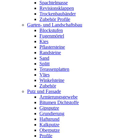
Spachtelmasse
Revisionsklappen
Trockenbaubänder
Zubehör Profile
Garten- und Landschaftsbau
Blockstufen
Fugenmörtel
Kies
Pflastersteine
Randsteine
Sand
Splitt
Terassenplatten
Vlies
Winkelsteine
Zubehör
Putz und Fassade
Armierungsgewebe
Bitumen Dichtstoffe
Gipsputze
Grundierung
Haftgrund
Kalkputze
Oberputze
Profile