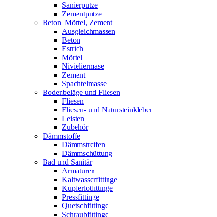
Sanierputze
Zementputze
Beton, Mörtel, Zement
Ausgleichmassen
Beton
Estrich
Mörtel
Nivieliermase
Zement
Spachtelmasse
Bodenbeläge und Fliesen
Fliesen
Fliesen- und Natursteinkleber
Leisten
Zubehör
Dämmstoffe
Dämmstreifen
Dämmschüttung
Bad und Sanitär
Armaturen
Kaltwasserfittinge
Kupferlötfittinge
Pressfittinge
Quetschfittinge
Schraubfittinge