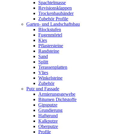
Spachtelmasse
Revisionsklappen
Trockenbaubänder
Zubehör Profile
Garten- und Landschaftsbau
Blockstufen
Fugenmörtel
Kies
Pflastersteine
Randsteine
Sand
Splitt
Terassenplatten
Vlies
Winkelsteine
Zubehör
Putz und Fassade
Armierungsgewebe
Bitumen Dichtstoffe
Gipsputze
Grundierung
Haftgrund
Kalkputze
Oberputze
Profile