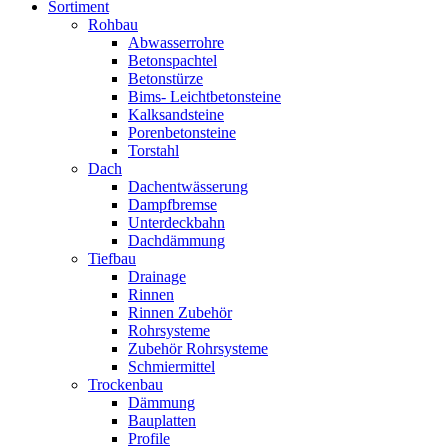
Sortiment
Rohbau
Abwasserrohre
Betonspachtel
Betonstürze
Bims- Leichtbetonsteine
Kalksandsteine
Porenbetonsteine
Torstahl
Dach
Dachentwässerung
Dampfbremse
Unterdeckbahn
Dachdämmung
Tiefbau
Drainage
Rinnen
Rinnen Zubehör
Rohrsysteme
Zubehör Rohrsysteme
Schmiermittel
Trockenbau
Dämmung
Bauplatten
Profile