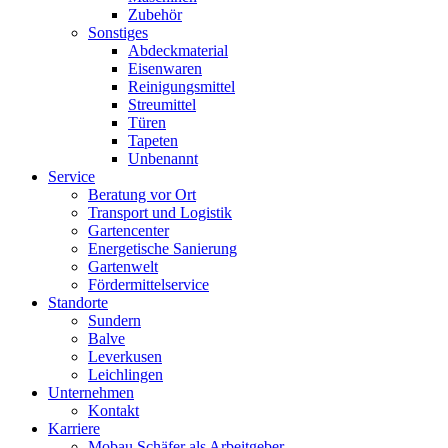
Zubehör
Sonstiges
Abdeckmaterial
Eisenwaren
Reinigungsmittel
Streumittel
Türen
Tapeten
Unbenannt
Service
Beratung vor Ort
Transport und Logistik
Gartencenter
Energetische Sanierung
Gartenwelt
Fördermittelservice
Standorte
Sundern
Balve
Leverkusen
Leichlingen
Unternehmen
Kontakt
Karriere
Mobau Schäfer als Arbeitgeber