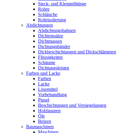
Steck- und Klemmfittinge
Rohre
Schläuche
Rohrisolierung
Abdichtungen
Abdichtungsbahnen
Dichteinsätze
Dichtmassen
Dichtungsbänder
Dickbeschichtungen und Dickschlämmen
Flüssigkeiten
Schäume
Dichtungsleisten
Farben und Lacke
Farben
Lacke
Lösemittel
Vorbehandlung
Pinsel
Beschichtungen und Versiegelungen
Holzlasuren
Öle
Beizen
Baumaschinen
Maschinen