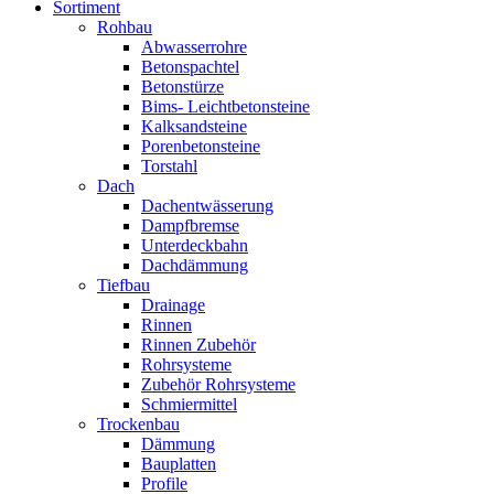
Sortiment
Rohbau
Abwasserrohre
Betonspachtel
Betonstürze
Bims- Leichtbetonsteine
Kalksandsteine
Porenbetonsteine
Torstahl
Dach
Dachentwässerung
Dampfbremse
Unterdeckbahn
Dachdämmung
Tiefbau
Drainage
Rinnen
Rinnen Zubehör
Rohrsysteme
Zubehör Rohrsysteme
Schmiermittel
Trockenbau
Dämmung
Bauplatten
Profile