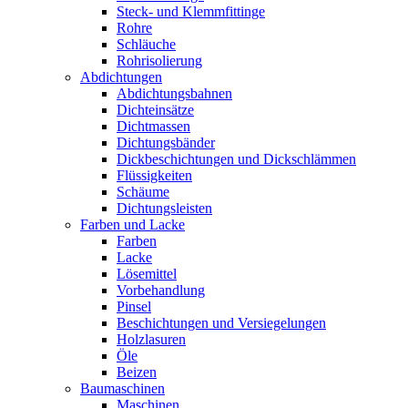
Steck- und Klemmfittinge
Rohre
Schläuche
Rohrisolierung
Abdichtungen
Abdichtungsbahnen
Dichteinsätze
Dichtmassen
Dichtungsbänder
Dickbeschichtungen und Dickschlämmen
Flüssigkeiten
Schäume
Dichtungsleisten
Farben und Lacke
Farben
Lacke
Lösemittel
Vorbehandlung
Pinsel
Beschichtungen und Versiegelungen
Holzlasuren
Öle
Beizen
Baumaschinen
Maschinen