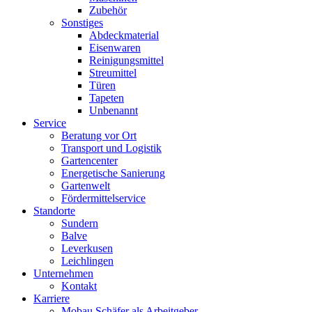
Zubehör
Sonstiges
Abdeckmaterial
Eisenwaren
Reinigungsmittel
Streumittel
Türen
Tapeten
Unbenannt
Service
Beratung vor Ort
Transport und Logistik
Gartencenter
Energetische Sanierung
Gartenwelt
Fördermittelservice
Standorte
Sundern
Balve
Leverkusen
Leichlingen
Unternehmen
Kontakt
Karriere
Mobau Schäfer als Arbeitgeber