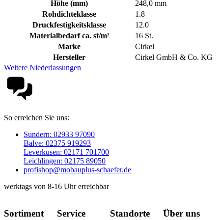
Höhe (mm)
248,0 mm
Rohdichteklasse
1.8
Druckfestigkeitsklasse
12.0
Materialbedarf ca. st/m²
16 St.
Marke
Cirkel
Hersteller
Cirkel GmbH & Co. KG
Weitere Niederlassungen
So erreichen Sie uns:
Sundern: 02933 97090
Balve: 02375 919293
Leverkusen: 02171 701700
Leichlingen: 02175 89050
profishop@mobauplus-schaefer.de
werktags von 8-16 Uhr erreichbar
Sortiment
Service
Standorte
Über uns