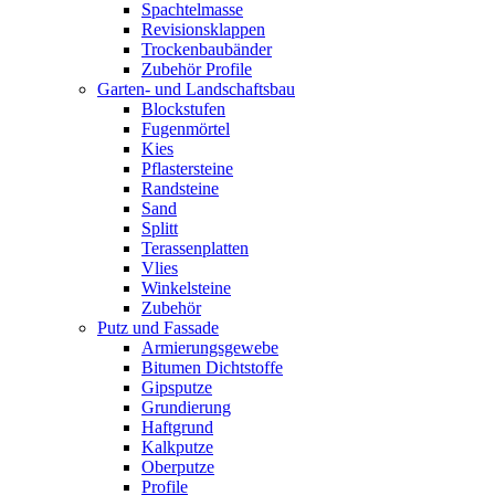
Spachtelmasse
Revisionsklappen
Trockenbaubänder
Zubehör Profile
Garten- und Landschaftsbau
Blockstufen
Fugenmörtel
Kies
Pflastersteine
Randsteine
Sand
Splitt
Terassenplatten
Vlies
Winkelsteine
Zubehör
Putz und Fassade
Armierungsgewebe
Bitumen Dichtstoffe
Gipsputze
Grundierung
Haftgrund
Kalkputze
Oberputze
Profile