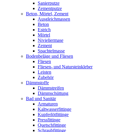
Sanierputze
Zementputze
Beton, Mörtel, Zement
Ausgleichmassen
Beton
Estrich
Mörtel
Nivieliermase
Zement
Spachtelmasse
Bodenbeläge und Fliesen
Fliesen
Fliesen- und Natursteinkleber
Leisten
Zubehör
Dämmstoffe
Dämmstreifen
Dämmschüttung
Bad und Sanitär
Armaturen
Kaltwasserfittinge
Kupferlötfittinge
Pressfittinge
Quetschfittinge
Schraubfittinge