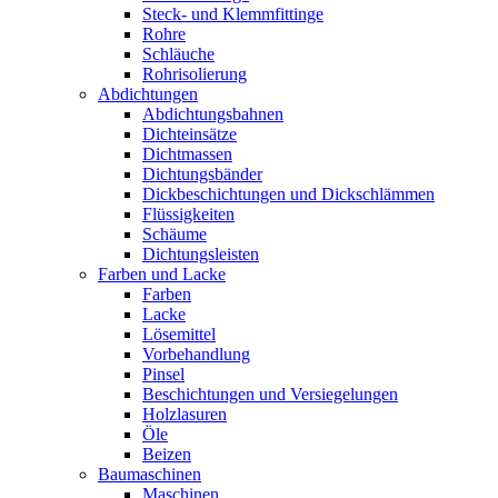
Steck- und Klemmfittinge
Rohre
Schläuche
Rohrisolierung
Abdichtungen
Abdichtungsbahnen
Dichteinsätze
Dichtmassen
Dichtungsbänder
Dickbeschichtungen und Dickschlämmen
Flüssigkeiten
Schäume
Dichtungsleisten
Farben und Lacke
Farben
Lacke
Lösemittel
Vorbehandlung
Pinsel
Beschichtungen und Versiegelungen
Holzlasuren
Öle
Beizen
Baumaschinen
Maschinen