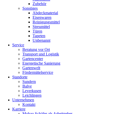
Zubehör
Sonstiges
Abdeckmaterial
Eisenwaren
Reinigungsmittel
Streumittel
Türen
Tapeten
Unbenannt
Service
Beratung vor Ort
Transport und Logistik
Gartencenter
Energetische Sanierung
Gartenwelt
Fördermittelservice
Standorte
Sundern
Balve
Leverkusen
Leichlingen
Unternehmen
Kontakt
Karriere
Mobau Schäfer als Arbeitgeber