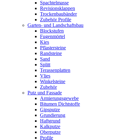
Spachtelmasse
Revisionsklappen
Trockenbaubänder
Zubehör Profile
Garten- und Landschaftsbau
Blockstufen
Fugenmörtel
Kies
Pflastersteine
Randsteine
Sand
Splitt
Terassenplatten
Vlies
Winkelsteine
Zubehör
Putz und Fassade
Armierungsgewebe
Bitumen Dichtstoffe
Gipsputze
Grundierung
Haftgrund
Kalkputze
Oberputze
Profile