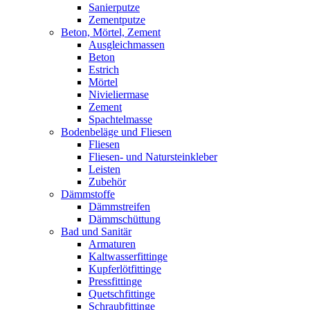
Sanierputze
Zementputze
Beton, Mörtel, Zement
Ausgleichmassen
Beton
Estrich
Mörtel
Nivieliermase
Zement
Spachtelmasse
Bodenbeläge und Fliesen
Fliesen
Fliesen- und Natursteinkleber
Leisten
Zubehör
Dämmstoffe
Dämmstreifen
Dämmschüttung
Bad und Sanitär
Armaturen
Kaltwasserfittinge
Kupferlötfittinge
Pressfittinge
Quetschfittinge
Schraubfittinge