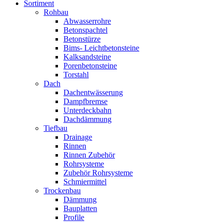
Sortiment
Rohbau
Abwasserrohre
Betonspachtel
Betonstürze
Bims- Leichtbetonsteine
Kalksandsteine
Porenbetonsteine
Torstahl
Dach
Dachentwässerung
Dampfbremse
Unterdeckbahn
Dachdämmung
Tiefbau
Drainage
Rinnen
Rinnen Zubehör
Rohrsysteme
Zubehör Rohrsysteme
Schmiermittel
Trockenbau
Dämmung
Bauplatten
Profile