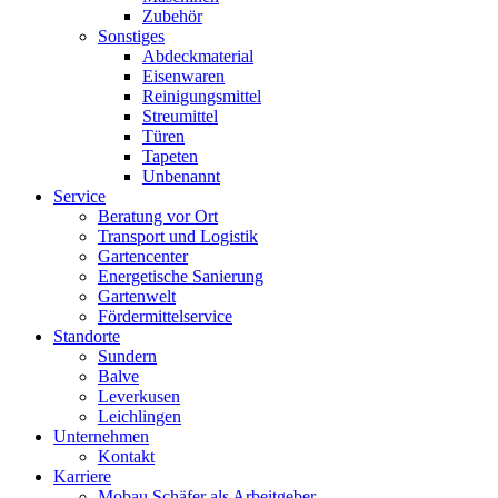
Zubehör
Sonstiges
Abdeckmaterial
Eisenwaren
Reinigungsmittel
Streumittel
Türen
Tapeten
Unbenannt
Service
Beratung vor Ort
Transport und Logistik
Gartencenter
Energetische Sanierung
Gartenwelt
Fördermittelservice
Standorte
Sundern
Balve
Leverkusen
Leichlingen
Unternehmen
Kontakt
Karriere
Mobau Schäfer als Arbeitgeber