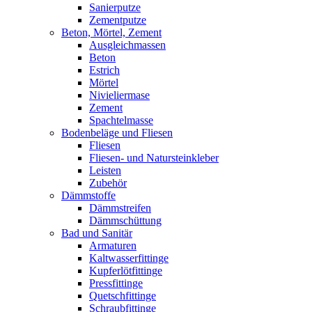
Sanierputze
Zementputze
Beton, Mörtel, Zement
Ausgleichmassen
Beton
Estrich
Mörtel
Nivieliermase
Zement
Spachtelmasse
Bodenbeläge und Fliesen
Fliesen
Fliesen- und Natursteinkleber
Leisten
Zubehör
Dämmstoffe
Dämmstreifen
Dämmschüttung
Bad und Sanitär
Armaturen
Kaltwasserfittinge
Kupferlötfittinge
Pressfittinge
Quetschfittinge
Schraubfittinge