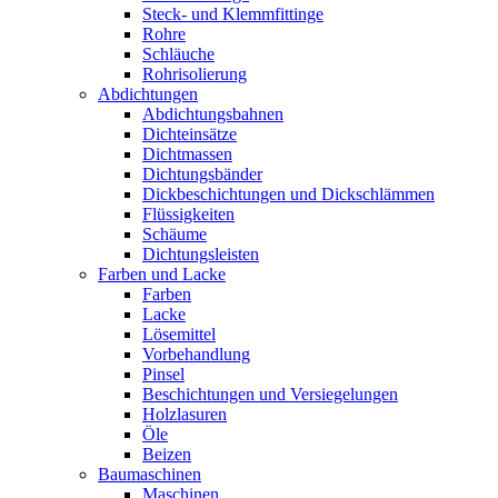
Steck- und Klemmfittinge
Rohre
Schläuche
Rohrisolierung
Abdichtungen
Abdichtungsbahnen
Dichteinsätze
Dichtmassen
Dichtungsbänder
Dickbeschichtungen und Dickschlämmen
Flüssigkeiten
Schäume
Dichtungsleisten
Farben und Lacke
Farben
Lacke
Lösemittel
Vorbehandlung
Pinsel
Beschichtungen und Versiegelungen
Holzlasuren
Öle
Beizen
Baumaschinen
Maschinen