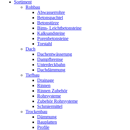
Sortiment
Rohbau
Abwasserrohre
Betonspachtel
Betonstürze
Bims- Leichtbetonsteine
Kalksandsteine
Porenbetonsteine
Torstahl
Dach
Dachentwässerung
Dampfbremse
Unterdeckbahn
Dachdämmung
Tiefbau
Drainage
Rinnen
Rinnen Zubehör
Rohrsysteme
Zubehör Rohrsysteme
Schmiermittel
Trockenbau
Dämmung
Bauplatten
Profile