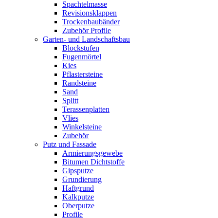
Spachtelmasse
Revisionsklappen
Trockenbaubänder
Zubehör Profile
Garten- und Landschaftsbau
Blockstufen
Fugenmörtel
Kies
Pflastersteine
Randsteine
Sand
Splitt
Terassenplatten
Vlies
Winkelsteine
Zubehör
Putz und Fassade
Armierungsgewebe
Bitumen Dichtstoffe
Gipsputze
Grundierung
Haftgrund
Kalkputze
Oberputze
Profile