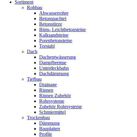
Sortiment
Rohbau
Abwasserrohre
Betonspachtel
Betonstürze
Bims- Leichtbetonsteine
Kalksandsteine
Porenbetonsteine
Torstahl
Dach
Dachentwässerung
Dampfbremse
Unterdeckbahn
Dachdämmung
Tiefbau
Drainage
Rinnen
Rinnen Zubehör
Rohrsysteme
Zubehör Rohrsysteme
Schmiermittel
Trockenbau
Dämmung
Bauplatten
Profile