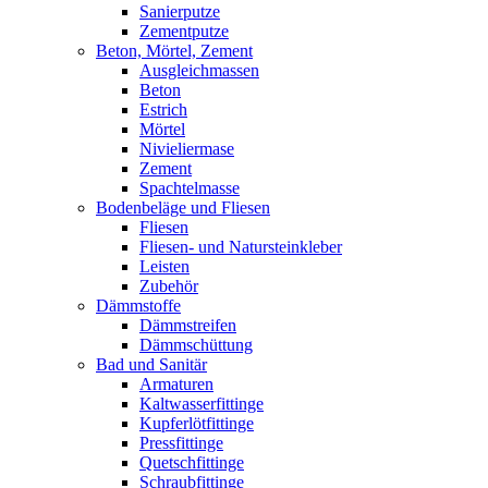
Sanierputze
Zementputze
Beton, Mörtel, Zement
Ausgleichmassen
Beton
Estrich
Mörtel
Nivieliermase
Zement
Spachtelmasse
Bodenbeläge und Fliesen
Fliesen
Fliesen- und Natursteinkleber
Leisten
Zubehör
Dämmstoffe
Dämmstreifen
Dämmschüttung
Bad und Sanitär
Armaturen
Kaltwasserfittinge
Kupferlötfittinge
Pressfittinge
Quetschfittinge
Schraubfittinge