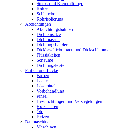
Steck- und Klemmfittinge
Rohre
Schläuche
Rohrisolierung
Abdichtungen
Abdichtungsbahnen
Dichteinsätze
Dichtmassen
Dichtungsbänder
Dickbeschichtungen und Dickschlämmen
Flüssigkeiten
Schäume
Dichtungsleisten
Farben und Lacke
Farben
Lacke
Lösemittel
Vorbehandlung
Pinsel
Beschichtungen und Versiegelungen
Holzlasuren
Öle
Beizen
Baumaschinen
Maschinen