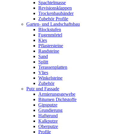
Spachtelmasse
Revisionsklappen
Trockenbaubänder
Zubehör Profile
Garten- und Landschaftsbau
Blockstufen
Fugenmörtel
Kies
Pflastersteine
Randsteine
Sand
Splitt
Terassenplatten
Vlies
Winkelsteine
Zubehör
Putz und Fassade
Armierungsgewebe
Bitumen Dichtstoffe
Gipsputze
Grundierung
Haftgrund
Kalkputze
Oberputze
Profile