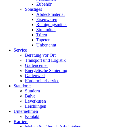
Zubehör
Sonstiges
Abdeckmaterial
Eisenwaren
Reinigungsmittel
Streumittel
Türen
Tapeten
Unbenannt
Service
Beratung vor Ort
Transport und Logistik
Gartencenter
Energetische Sanierung
Gartenwelt
Fördermittelservice
Standorte
Sundern
Balve
Leverkusen
Leichlingen
Unternehmen
Kontakt
Karriere
Mobau Schäfer als Arbeitgeber