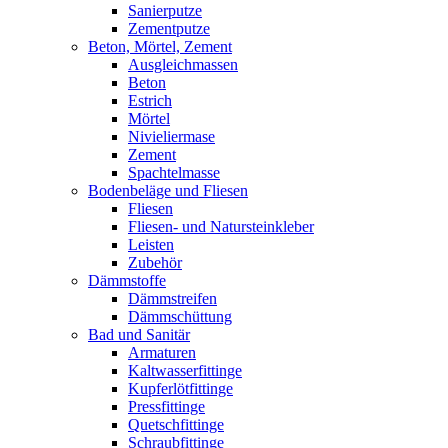
Sanierputze
Zementputze
Beton, Mörtel, Zement
Ausgleichmassen
Beton
Estrich
Mörtel
Nivieliermase
Zement
Spachtelmasse
Bodenbeläge und Fliesen
Fliesen
Fliesen- und Natursteinkleber
Leisten
Zubehör
Dämmstoffe
Dämmstreifen
Dämmschüttung
Bad und Sanitär
Armaturen
Kaltwasserfittinge
Kupferlötfittinge
Pressfittinge
Quetschfittinge
Schraubfittinge