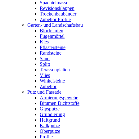
Spachtelmasse
Revisionsklappen
Trockenbaubänder
Zubehör Profile
Garten- und Landschaftsbau
Blockstufen
Fugenmörtel
Kies
Pflastersteine
Randsteine
Sand
Splitt
Terassenplatten
Vlies
Winkelsteine
Zubehör
Putz und Fassade
Armierungsgewebe
Bitumen Dichtstoffe
Gipsputze
Grundierung
Haftgrund
Kalkputze
Oberputze
Profile