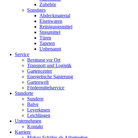
Zubehör
Sonstiges
Abdeckmaterial
Eisenwaren
Reinigungsmittel
Streumittel
Türen
Tapeten
Unbenannt
Service
Beratung vor Ort
Transport und Logistik
Gartencenter
Energetische Sanierung
Gartenwelt
Fördermittelservice
Standorte
Sundern
Balve
Leverkusen
Leichlingen
Unternehmen
Kontakt
Karriere
Mobau Schäfer als Arbeitgeber