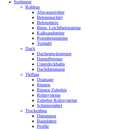
Sortiment
Rohbau
Abwasserrohre
Betonspachtel
Betonstürze
Bims- Leichtbetonsteine
Kalksandsteine
Porenbetonsteine
Torstahl
Dach
Dachentwässerung
Dampfbremse
Unterdeckbahn
Dachdämmung
Tiefbau
Drainage
Rinnen
Rinnen Zubehör
Rohrsysteme
Zubehör Rohrsysteme
Schmiermittel
Trockenbau
Dämmung
Bauplatten
Profile