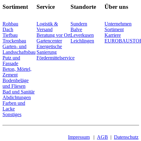
Sortiment
Service
Standorte
Über uns
Rohbau
Logistik &
Sundern
Unternehmen
Dach
Versand
Balve
Sortiment
Tiefbau
Beratung vor Ort
Leverkusen
Karriere
Trockenbau
Gartencenter
Leichlingen
EUROBAUSTO
Garten- und
Energetische
Landsschaftsbau
Sanierung
Putz und
Fördermittelservice
Fassade
Beton, Mörtel,
Zement
Bodenbeläge
und Fliesen
Bad und Sanitär
Abdichtungen
Farben und
Lacke
Sonstiges
Impressum
|
AGB
|
Datenschutz