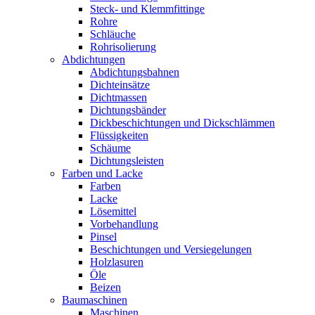
Steck- und Klemmfittinge
Rohre
Schläuche
Rohrisolierung
Abdichtungen
Abdichtungsbahnen
Dichteinsätze
Dichtmassen
Dichtungsbänder
Dickbeschichtungen und Dickschlämmen
Flüssigkeiten
Schäume
Dichtungsleisten
Farben und Lacke
Farben
Lacke
Lösemittel
Vorbehandlung
Pinsel
Beschichtungen und Versiegelungen
Holzlasuren
Öle
Beizen
Baumaschinen
Maschinen