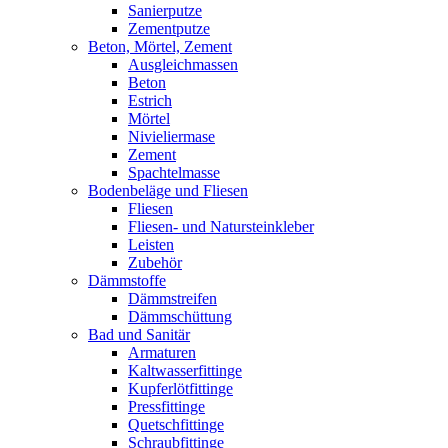
Sanierputze
Zementputze
Beton, Mörtel, Zement
Ausgleichmassen
Beton
Estrich
Mörtel
Nivieliermase
Zement
Spachtelmasse
Bodenbeläge und Fliesen
Fliesen
Fliesen- und Natursteinkleber
Leisten
Zubehör
Dämmstoffe
Dämmstreifen
Dämmschüttung
Bad und Sanitär
Armaturen
Kaltwasserfittinge
Kupferlötfittinge
Pressfittinge
Quetschfittinge
Schraubfittinge