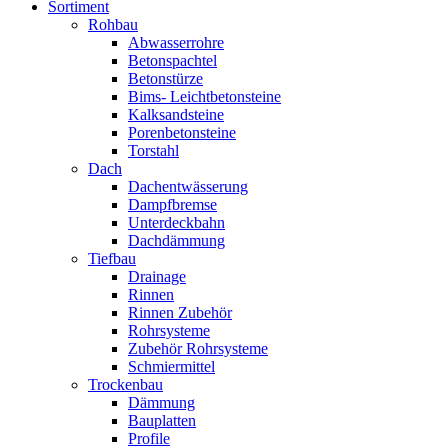
Sortiment
Rohbau
Abwasserrohre
Betonspachtel
Betonstürze
Bims- Leichtbetonsteine
Kalksandsteine
Porenbetonsteine
Torstahl
Dach
Dachentwässerung
Dampfbremse
Unterdeckbahn
Dachdämmung
Tiefbau
Drainage
Rinnen
Rinnen Zubehör
Rohrsysteme
Zubehör Rohrsysteme
Schmiermittel
Trockenbau
Dämmung
Bauplatten
Profile