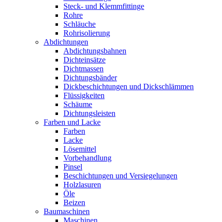
Steck- und Klemmfittinge
Rohre
Schläuche
Rohrisolierung
Abdichtungen
Abdichtungsbahnen
Dichteinsätze
Dichtmassen
Dichtungsbänder
Dickbeschichtungen und Dickschlämmen
Flüssigkeiten
Schäume
Dichtungsleisten
Farben und Lacke
Farben
Lacke
Lösemittel
Vorbehandlung
Pinsel
Beschichtungen und Versiegelungen
Holzlasuren
Öle
Beizen
Baumaschinen
Maschinen