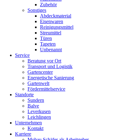
Zubehör
Sonstiges
Abdeckmaterial
Eisenwaren
Reinigungsmittel
Streumittel
Türen
Tapeten
Unbenannt
Service
Beratung vor Ort
Transport und Logistik
Gartencenter
Energetische Sanierung
Gartenwelt
Fördermittelservice
Standorte
Sundern
Balve
Leverkusen
Leichlingen
Unternehmen
Kontakt
Karriere
Mobau Schäfer als Arbeitgeber