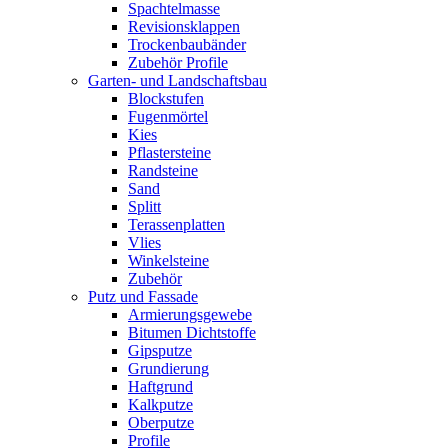
Spachtelmasse
Revisionsklappen
Trockenbaubänder
Zubehör Profile
Garten- und Landschaftsbau
Blockstufen
Fugenmörtel
Kies
Pflastersteine
Randsteine
Sand
Splitt
Terassenplatten
Vlies
Winkelsteine
Zubehör
Putz und Fassade
Armierungsgewebe
Bitumen Dichtstoffe
Gipsputze
Grundierung
Haftgrund
Kalkputze
Oberputze
Profile