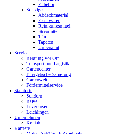
Zubehör
Sonstiges
Abdeckmaterial
Eisenwaren
Reinigungsmittel
Streumittel
Türen
Tapeten
Unbenannt
Service
Beratung vor Ort
Transport und Logistik
Gartencenter
Energetische Sanierung
Gartenwelt
Fördermittelservice
Standorte
Sundern
Balve
Leverkusen
Leichlingen
Unternehmen
Kontakt
Karriere
Mobau Schäfer als Arbeitgeber