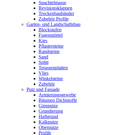
Spachtelmasse
Revisionsklappen
Trockenbaubänder
Zubehör Profile
Garten- und Landschaftsbau
Blockstufen
Fugenmörtel
Kies
Pflastersteine
Randsteine
Sand
Splitt
Terassenplatten
Vlies
Winkelsteine
Zubehör
Putz und Fassade
Armierungsgewebe
Bitumen Dichtstoffe
Gipsputze
Grundierung
Haftgrund
Kalkputze
Oberputze
Profile