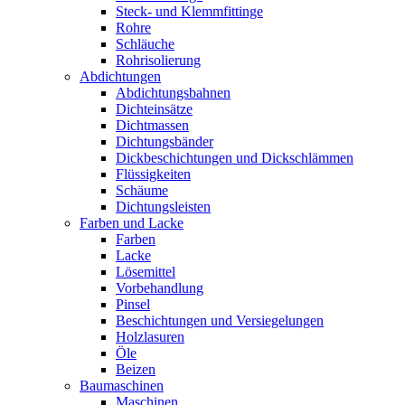
Steck- und Klemmfittinge
Rohre
Schläuche
Rohrisolierung
Abdichtungen
Abdichtungsbahnen
Dichteinsätze
Dichtmassen
Dichtungsbänder
Dickbeschichtungen und Dickschlämmen
Flüssigkeiten
Schäume
Dichtungsleisten
Farben und Lacke
Farben
Lacke
Lösemittel
Vorbehandlung
Pinsel
Beschichtungen und Versiegelungen
Holzlasuren
Öle
Beizen
Baumaschinen
Maschinen