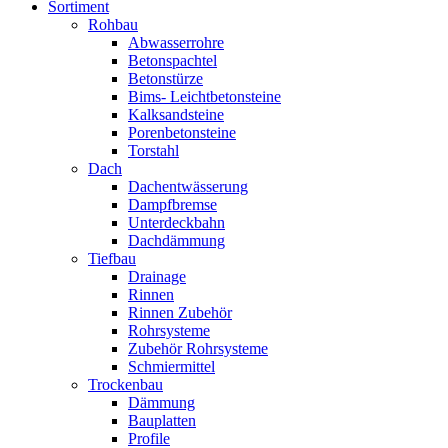
Sortiment
Rohbau
Abwasserrohre
Betonspachtel
Betonstürze
Bims- Leichtbetonsteine
Kalksandsteine
Porenbetonsteine
Torstahl
Dach
Dachentwässerung
Dampfbremse
Unterdeckbahn
Dachdämmung
Tiefbau
Drainage
Rinnen
Rinnen Zubehör
Rohrsysteme
Zubehör Rohrsysteme
Schmiermittel
Trockenbau
Dämmung
Bauplatten
Profile