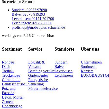
So erreichen Sie uns:
Sundern: 02933 97090
Balve: 02375 919293
Leverkusen: 02171 701700
Leichlingen: 02175 89050
profishop@mobauplus-schaefer.de
werktags von 8-16 Uhr erreichbar
Sortiment
Service
Standorte
Über uns
Rohbau
Logistik &
Sundern
Unternehmen
Dach
Versand
Balve
Sortiment
Tiefbau
Beratung vor Ort
Leverkusen
Karriere
Trockenbau
Gartencenter
Leichlingen
EUROBAUSTO
Garten- und
Energetische
Landsschaftsbau
Sanierung
Putz und
Fördermittelservice
Fassade
Beton, Mörtel,
Zement
Bodenbeläge