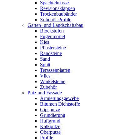
Spachtelmasse
Revisionsklappen
Trockenbaubänder
Zubehör Profile
Garten- und Landschaftsbau
Blockstufen
Fugenmörtel
Kies
Pflastersteine
Randsteine
Sand
Splitt
Terassenplatten
Vlies
Winkelsteine
Zubehör
Putz und Fassade
Armierungsgewebe
Bitumen Dichtstoffe
Gipsputze
Grundierung
Haftgrund
Kalkputze
Oberputze
Profile