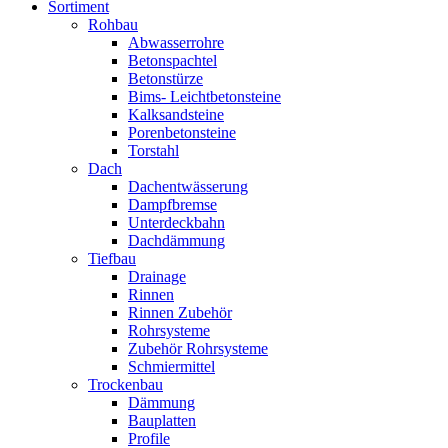
Sortiment
Rohbau
Abwasserrohre
Betonspachtel
Betonstürze
Bims- Leichtbetonsteine
Kalksandsteine
Porenbetonsteine
Torstahl
Dach
Dachentwässerung
Dampfbremse
Unterdeckbahn
Dachdämmung
Tiefbau
Drainage
Rinnen
Rinnen Zubehör
Rohrsysteme
Zubehör Rohrsysteme
Schmiermittel
Trockenbau
Dämmung
Bauplatten
Profile