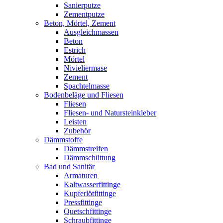
Sanierputze
Zementputze
Beton, Mörtel, Zement
Ausgleichmassen
Beton
Estrich
Mörtel
Nivieliermase
Zement
Spachtelmasse
Bodenbeläge und Fliesen
Fliesen
Fliesen- und Natursteinkleber
Leisten
Zubehör
Dämmstoffe
Dämmstreifen
Dämmschüttung
Bad und Sanitär
Armaturen
Kaltwasserfittinge
Kupferlötfittinge
Pressfittinge
Quetschfittinge
Schraubfittinge