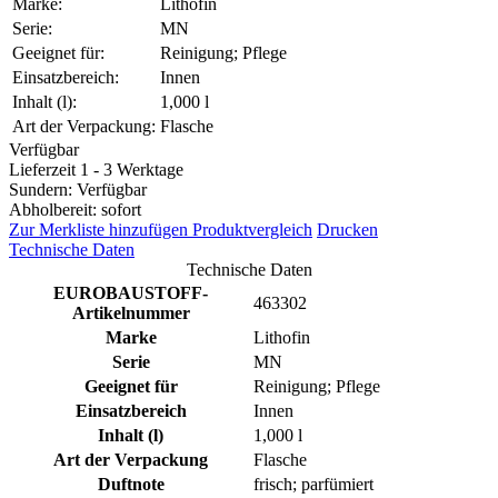
Marke:
Lithofin
Serie:
MN
Geeignet für:
Reinigung; Pflege
Einsatzbereich:
Innen
Inhalt (l):
1,000 l
Art der Verpackung:
Flasche
Verfügbar
Lieferzeit 1 - 3 Werktage
Sundern: Verfügbar
Abholbereit: sofort
Zur Merkliste hinzufügen
Produktvergleich
Drucken
Technische Daten
Technische Daten
EUROBAUSTOFF-
463302
Artikelnummer
Marke
Lithofin
Serie
MN
Geeignet für
Reinigung; Pflege
Einsatzbereich
Innen
Inhalt (l)
1,000 l
Art der Verpackung
Flasche
Duftnote
frisch; parfümiert