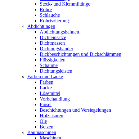
Steck- und Klemmfittinge
Rohre
Schläuche
Rohrisolierung
Abdichtungen
Abdichtungsbahnen
Dichteinsätze
Dichtmassen
Dichtungsbänder
Dickbeschichtungen und Dickschlämmen
Flüssigkeiten
Schäume
Dichtungsleisten
Farben und Lacke
Farben
Lacke
Lösemittel
Vorbehandlung
Pinsel
Beschichtungen und Versiegelungen
Holzlasuren
Öle
Beizen
Baumaschinen
Maschinen