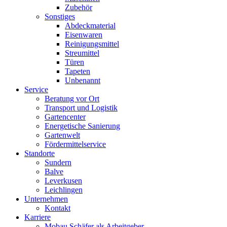
Zubehör
Sonstiges
Abdeckmaterial
Eisenwaren
Reinigungsmittel
Streumittel
Türen
Tapeten
Unbenannt
Service
Beratung vor Ort
Transport und Logistik
Gartencenter
Energetische Sanierung
Gartenwelt
Fördermittelservice
Standorte
Sundern
Balve
Leverkusen
Leichlingen
Unternehmen
Kontakt
Karriere
Mobau Schäfer als Arbeitgeber