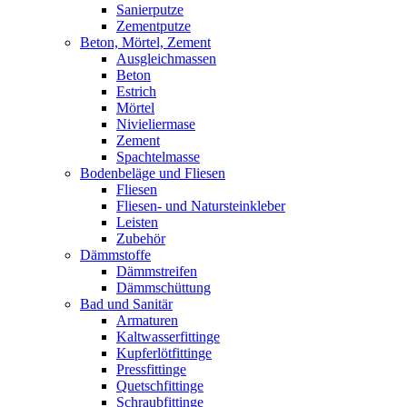
Sanierputze
Zementputze
Beton, Mörtel, Zement
Ausgleichmassen
Beton
Estrich
Mörtel
Nivieliermase
Zement
Spachtelmasse
Bodenbeläge und Fliesen
Fliesen
Fliesen- und Natursteinkleber
Leisten
Zubehör
Dämmstoffe
Dämmstreifen
Dämmschüttung
Bad und Sanitär
Armaturen
Kaltwasserfittinge
Kupferlötfittinge
Pressfittinge
Quetschfittinge
Schraubfittinge