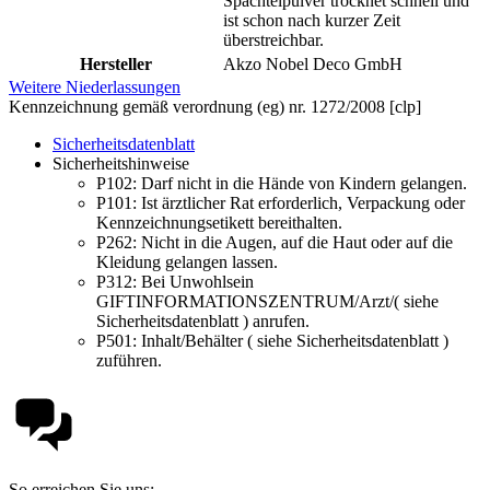
Spachtelpulver trocknet schnell und
ist schon nach kurzer Zeit
überstreichbar.
Hersteller
Akzo Nobel Deco GmbH
Weitere Niederlassungen
Kennzeichnung gemäß verordnung (eg) nr. 1272/2008 [clp]
Sicherheitsdatenblatt
Sicherheitshinweise
P102:
Darf nicht in die Hände von Kindern gelangen.
P101:
Ist ärztlicher Rat erforderlich, Verpackung oder
Kennzeichnungsetikett bereithalten.
P262:
Nicht in die Augen, auf die Haut oder auf die
Kleidung gelangen lassen.
P312:
Bei Unwohlsein
GIFTINFORMATIONSZENTRUM/Arzt/( siehe
Sicherheitsdatenblatt ) anrufen.
P501:
Inhalt/Behälter ( siehe Sicherheitsdatenblatt )
zuführen.
So erreichen Sie uns: