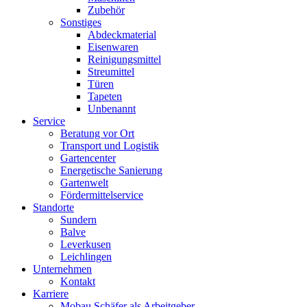
Zubehör
Sonstiges
Abdeckmaterial
Eisenwaren
Reinigungsmittel
Streumittel
Türen
Tapeten
Unbenannt
Service
Beratung vor Ort
Transport und Logistik
Gartencenter
Energetische Sanierung
Gartenwelt
Fördermittelservice
Standorte
Sundern
Balve
Leverkusen
Leichlingen
Unternehmen
Kontakt
Karriere
Mobau Schäfer als Arbeitgeber