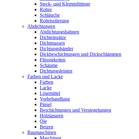
Steck- und Klemmfittinge
Rohre
Schläuche
Rohrisolierung
Abdichtungen
Abdichtungsbahnen
Dichteinsätze
Dichtmassen
Dichtungsbänder
Dickbeschichtungen und Dickschlämmen
Flüssigkeiten
Schäume
Dichtungsleisten
Farben und Lacke
Farben
Lacke
Lösemittel
Vorbehandlung
Pinsel
Beschichtungen und Versiegelungen
Holzlasuren
Öle
Beizen
Baumaschinen
Maschinen