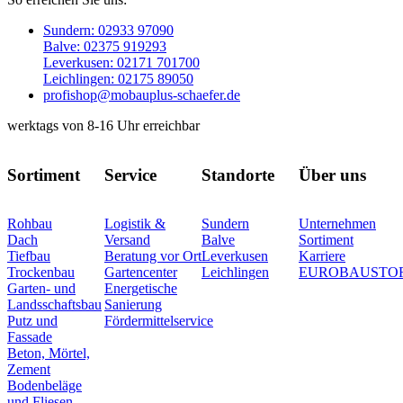
Sundern: 02933 97090
Balve: 02375 919293
Leverkusen: 02171 701700
Leichlingen: 02175 89050
profishop@mobauplus-schaefer.de
werktags von 8-16 Uhr erreichbar
Sortiment
Service
Standorte
Über uns
Rohbau
Logistik &
Sundern
Unternehmen
Dach
Versand
Balve
Sortiment
Tiefbau
Beratung vor Ort
Leverkusen
Karriere
Trockenbau
Gartencenter
Leichlingen
EUROBAUSTO
Garten- und
Energetische
Landsschaftsbau
Sanierung
Putz und
Fördermittelservice
Fassade
Beton, Mörtel,
Zement
Bodenbeläge
und Fliesen