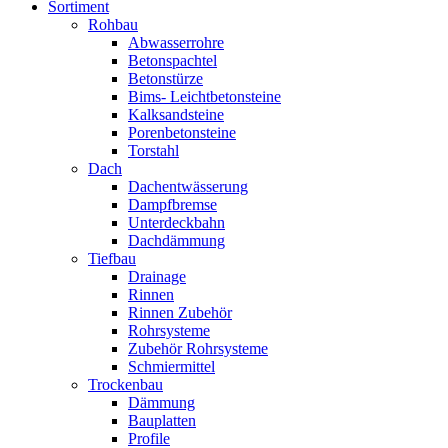
Sortiment
Rohbau
Abwasserrohre
Betonspachtel
Betonstürze
Bims- Leichtbetonsteine
Kalksandsteine
Porenbetonsteine
Torstahl
Dach
Dachentwässerung
Dampfbremse
Unterdeckbahn
Dachdämmung
Tiefbau
Drainage
Rinnen
Rinnen Zubehör
Rohrsysteme
Zubehör Rohrsysteme
Schmiermittel
Trockenbau
Dämmung
Bauplatten
Profile