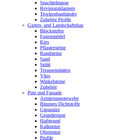
Spachtelmasse
Revisionsklappen
Trockenbaubänder
Zubehör Profile
Garten- und Landschaftsbau
Blockstufen
Fugenmörtel
Kies
Pflastersteine
Randsteine
Sand
Splitt
Terassenplatten
Vlies
Winkelsteine
Zubehör
Putz und Fassade
Armierungsgewebe
Bitumen Dichtstoffe
Gipsputze
Grundierung
Haftgrund
Kalkputze
Oberputze
Profile