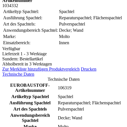
Artikelnummer
1034332
Artikeltyp Spachtel:
Spachtel
Ausführung Spachtel:
Reparaturspachtel; Flächenspachtel
Art des Spachtels:
Pulverspachtel
Anwendungsbereich Spachtel:
Decke; Wand
Marke:
Molto
Einsatzbereich:
Innen
Verfügbar
Lieferzeit 1 - 3 Werktage
Sundern: Bestellartikel
Abholbereit in 3 Werktagen
Zur Merkliste hinzufügen
Produktvergleich
Drucken
Technische Daten
Technische Daten
EUROBAUSTOFF-
106319
Artikelnummer
Artikeltyp Spachtel
Spachtel
Ausführung Spachtel
Reparaturspachtel; Flächenspachtel
Art des Spachtels
Pulverspachtel
Anwendungsbereich
Decke; Wand
Spachtel
Marke
Molto