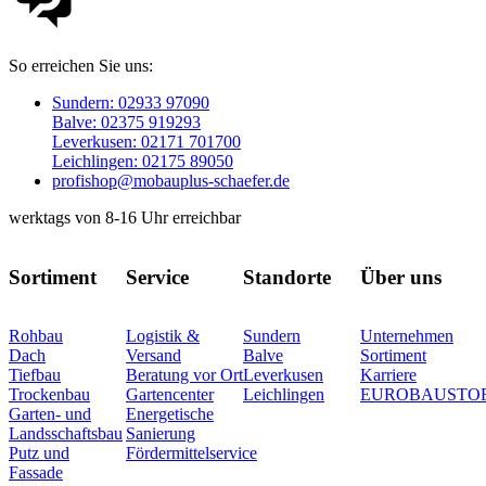
So erreichen Sie uns:
Sundern: 02933 97090
Balve: 02375 919293
Leverkusen: 02171 701700
Leichlingen: 02175 89050
profishop@mobauplus-schaefer.de
werktags von 8-16 Uhr erreichbar
Sortiment
Service
Standorte
Über uns
Rohbau
Logistik &
Sundern
Unternehmen
Dach
Versand
Balve
Sortiment
Tiefbau
Beratung vor Ort
Leverkusen
Karriere
Trockenbau
Gartencenter
Leichlingen
EUROBAUSTO
Garten- und
Energetische
Landsschaftsbau
Sanierung
Putz und
Fördermittelservice
Fassade