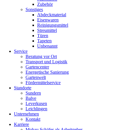
Zubehör
Sonstiges
Abdeckmaterial
Eisenwaren
Reinigungsmittel
Streumittel
Türen
Tapeten
Unbenannt
Service
Beratung vor Ort
Transport und Logistik
Gartencenter
Energetische Sanierung
Gartenwelt
Fördermittelservice
Standorte
Sundern
Balve
Leverkusen
Leichlingen
Unternehmen
Kontakt
Karriere
Mobau Schäfer als Arbeitgeber