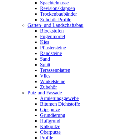
Spachtelmasse
Revisionsklappen
Trockenbaubänder
Zubehör Profile
Garten- und Landschaftsbau
Blockstufen
Fugenmörtel
Kies
Pflastersteine
Randsteine
Sand
Splitt
Terassenplatten
Vlies
Winkelsteine
Zubehör
Putz und Fassade
Armierungsgewebe
Bitumen Dichtstoffe
Gipsputze
Grundierung
Haftgrund
Kalkputze
Oberputze
Profile