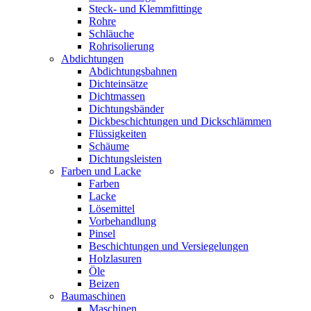
Steck- und Klemmfittinge
Rohre
Schläuche
Rohrisolierung
Abdichtungen
Abdichtungsbahnen
Dichteinsätze
Dichtmassen
Dichtungsbänder
Dickbeschichtungen und Dickschlämmen
Flüssigkeiten
Schäume
Dichtungsleisten
Farben und Lacke
Farben
Lacke
Lösemittel
Vorbehandlung
Pinsel
Beschichtungen und Versiegelungen
Holzlasuren
Öle
Beizen
Baumaschinen
Maschinen