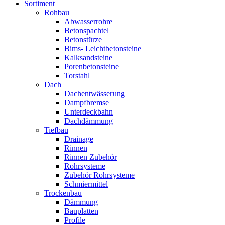
Sortiment
Rohbau
Abwasserrohre
Betonspachtel
Betonstürze
Bims- Leichtbetonsteine
Kalksandsteine
Porenbetonsteine
Torstahl
Dach
Dachentwässerung
Dampfbremse
Unterdeckbahn
Dachdämmung
Tiefbau
Drainage
Rinnen
Rinnen Zubehör
Rohrsysteme
Zubehör Rohrsysteme
Schmiermittel
Trockenbau
Dämmung
Bauplatten
Profile