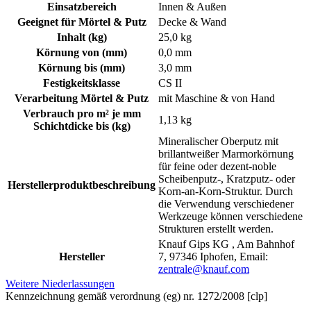
Einsatzbereich
Innen & Außen
Geeignet für Mörtel & Putz
Decke & Wand
Inhalt (kg)
25,0 kg
Körnung von (mm)
0,0 mm
Körnung bis (mm)
3,0 mm
Festigkeitsklasse
CS II
Verarbeitung Mörtel & Putz
mit Maschine & von Hand
Verbrauch pro m² je mm
1,13 kg
Schichtdicke bis (kg)
Mineralischer Oberputz mit
brillantweißer Marmorkörnung
für feine oder dezent-noble
Scheibenputz-, Kratzputz- oder
Herstellerproduktbeschreibung
Korn-an-Korn-Struktur. Durch
die Verwendung verschiedener
Werkzeuge können verschiedene
Strukturen erstellt werden.
Knauf Gips KG , Am Bahnhof
Hersteller
7, 97346 Iphofen, Email:
zentrale@knauf.com
Weitere Niederlassungen
Kennzeichnung gemäß verordnung (eg) nr. 1272/2008 [clp]