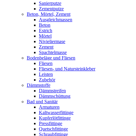
Sanierputze
Zementputze
Beton, Mörtel, Zement
Ausgleichmassen
Beton
Estrich
Mörtel
Nivieliermase
Zement
Spachtelmasse
Bodenbeläge und Fliesen
Fliesen
Fliesen- und Natursteinkleber
Leisten
Zubehör
Dämmstoffe
Dämmstreifen
Dämmschüttung
Bad und Sanitär
Armaturen
Kaltwasserfittinge
Kupferlötfittinge
Pressfittinge
Quetschfittinge
Schraubfittinge