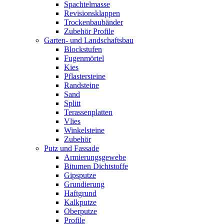
Spachtelmasse
Revisionsklappen
Trockenbaubänder
Zubehör Profile
Garten- und Landschaftsbau
Blockstufen
Fugenmörtel
Kies
Pflastersteine
Randsteine
Sand
Splitt
Terassenplatten
Vlies
Winkelsteine
Zubehör
Putz und Fassade
Armierungsgewebe
Bitumen Dichtstoffe
Gipsputze
Grundierung
Haftgrund
Kalkputze
Oberputze
Profile