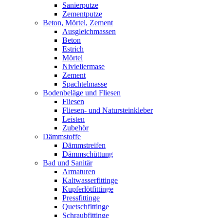
Sanierputze
Zementputze
Beton, Mörtel, Zement
Ausgleichmassen
Beton
Estrich
Mörtel
Nivieliermase
Zement
Spachtelmasse
Bodenbeläge und Fliesen
Fliesen
Fliesen- und Natursteinkleber
Leisten
Zubehör
Dämmstoffe
Dämmstreifen
Dämmschüttung
Bad und Sanitär
Armaturen
Kaltwasserfittinge
Kupferlötfittinge
Pressfittinge
Quetschfittinge
Schraubfittinge