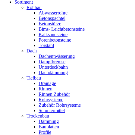
Sortiment
Rohbau
Abwasserrohre
Betonspachtel
Betonstürze
Bims- Leichtbetonsteine
Kalksandsteine
Porenbetonsteine
Torstahl
Dach
Dachentwässerung
Dampfbremse
Unterdeckbahn
Dachdämmung
Tiefbau
Drainage
Rinnen
Rinnen Zubehör
Rohrsysteme
Zubehör Rohrsysteme
Schmiermittel
Trockenbau
Dämmung
Bauplatten
Profile