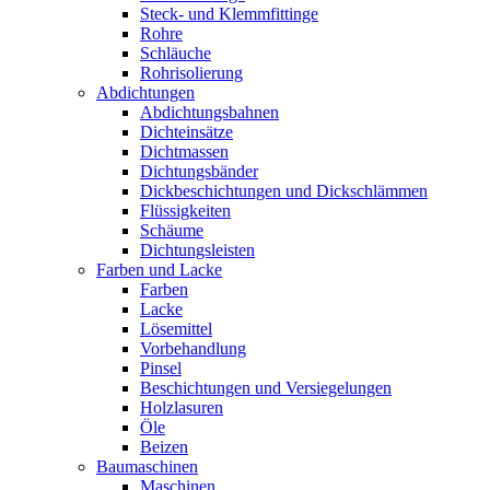
Steck- und Klemmfittinge
Rohre
Schläuche
Rohrisolierung
Abdichtungen
Abdichtungsbahnen
Dichteinsätze
Dichtmassen
Dichtungsbänder
Dickbeschichtungen und Dickschlämmen
Flüssigkeiten
Schäume
Dichtungsleisten
Farben und Lacke
Farben
Lacke
Lösemittel
Vorbehandlung
Pinsel
Beschichtungen und Versiegelungen
Holzlasuren
Öle
Beizen
Baumaschinen
Maschinen