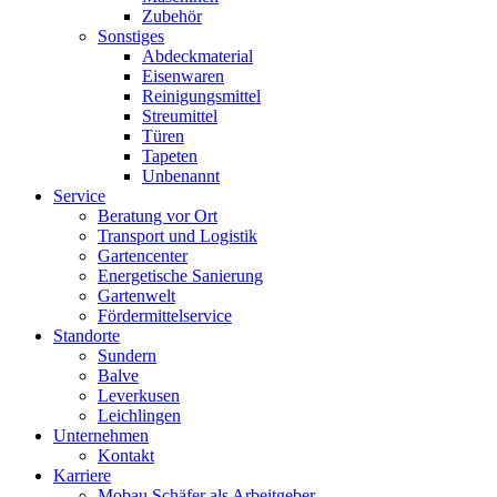
Zubehör
Sonstiges
Abdeckmaterial
Eisenwaren
Reinigungsmittel
Streumittel
Türen
Tapeten
Unbenannt
Service
Beratung vor Ort
Transport und Logistik
Gartencenter
Energetische Sanierung
Gartenwelt
Fördermittelservice
Standorte
Sundern
Balve
Leverkusen
Leichlingen
Unternehmen
Kontakt
Karriere
Mobau Schäfer als Arbeitgeber