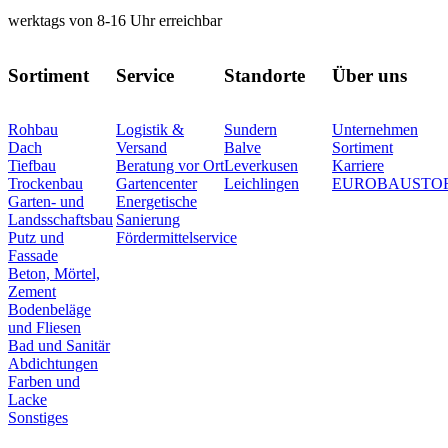
werktags von 8-16 Uhr erreichbar
Sortiment
Service
Standorte
Über uns
Rohbau
Logistik &
Sundern
Unternehmen
Dach
Versand
Balve
Sortiment
Tiefbau
Beratung vor Ort
Leverkusen
Karriere
Trockenbau
Gartencenter
Leichlingen
EUROBAUSTO
Garten- und
Energetische
Landsschaftsbau
Sanierung
Putz und
Fördermittelservice
Fassade
Beton, Mörtel,
Zement
Bodenbeläge
und Fliesen
Bad und Sanitär
Abdichtungen
Farben und
Lacke
Sonstiges