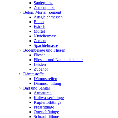
Sanierputze
Zementputze
Beton, Mörtel, Zement
Ausgleichmassen
Beton
Estrich
Mörtel
Nivieliermase
Zement
Spachtelmasse
Bodenbeläge und Fliesen
Fliesen
Fliesen- und Natursteinkleber
Leisten
Zubehör
Dämmstoffe
Dämmstreifen
Dämmschüttung
Bad und Sanitär
Armaturen
Kaltwasserfittinge
Kupferlötfittinge
Pressfittinge
Quetschfittinge
Schraubfittinge