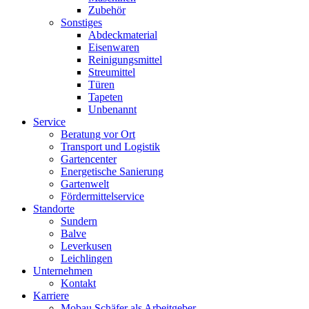
Zubehör
Sonstiges
Abdeckmaterial
Eisenwaren
Reinigungsmittel
Streumittel
Türen
Tapeten
Unbenannt
Service
Beratung vor Ort
Transport und Logistik
Gartencenter
Energetische Sanierung
Gartenwelt
Fördermittelservice
Standorte
Sundern
Balve
Leverkusen
Leichlingen
Unternehmen
Kontakt
Karriere
Mobau Schäfer als Arbeitgeber