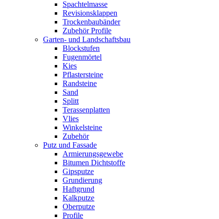
Spachtelmasse
Revisionsklappen
Trockenbaubänder
Zubehör Profile
Garten- und Landschaftsbau
Blockstufen
Fugenmörtel
Kies
Pflastersteine
Randsteine
Sand
Splitt
Terassenplatten
Vlies
Winkelsteine
Zubehör
Putz und Fassade
Armierungsgewebe
Bitumen Dichtstoffe
Gipsputze
Grundierung
Haftgrund
Kalkputze
Oberputze
Profile