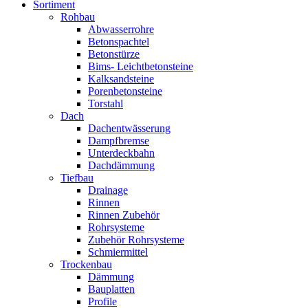
Sortiment
Rohbau
Abwasserrohre
Betonspachtel
Betonstürze
Bims- Leichtbetonsteine
Kalksandsteine
Porenbetonsteine
Torstahl
Dach
Dachentwässerung
Dampfbremse
Unterdeckbahn
Dachdämmung
Tiefbau
Drainage
Rinnen
Rinnen Zubehör
Rohrsysteme
Zubehör Rohrsysteme
Schmiermittel
Trockenbau
Dämmung
Bauplatten
Profile