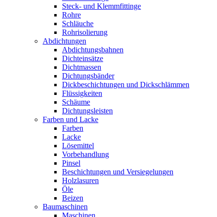
Steck- und Klemmfittinge
Rohre
Schläuche
Rohrisolierung
Abdichtungen
Abdichtungsbahnen
Dichteinsätze
Dichtmassen
Dichtungsbänder
Dickbeschichtungen und Dickschlämmen
Flüssigkeiten
Schäume
Dichtungsleisten
Farben und Lacke
Farben
Lacke
Lösemittel
Vorbehandlung
Pinsel
Beschichtungen und Versiegelungen
Holzlasuren
Öle
Beizen
Baumaschinen
Maschinen