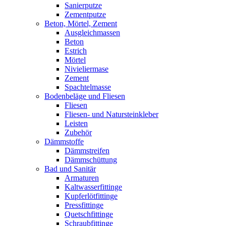
Sanierputze
Zementputze
Beton, Mörtel, Zement
Ausgleichmassen
Beton
Estrich
Mörtel
Nivieliermase
Zement
Spachtelmasse
Bodenbeläge und Fliesen
Fliesen
Fliesen- und Natursteinkleber
Leisten
Zubehör
Dämmstoffe
Dämmstreifen
Dämmschüttung
Bad und Sanitär
Armaturen
Kaltwasserfittinge
Kupferlötfittinge
Pressfittinge
Quetschfittinge
Schraubfittinge