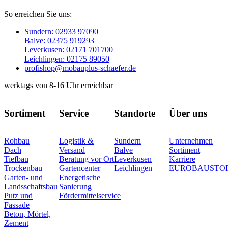
So erreichen Sie uns:
Sundern: 02933 97090
Balve: 02375 919293
Leverkusen: 02171 701700
Leichlingen: 02175 89050
profishop@mobauplus-schaefer.de
werktags von 8-16 Uhr erreichbar
Sortiment
Service
Standorte
Über uns
Rohbau
Logistik &
Sundern
Unternehmen
Dach
Versand
Balve
Sortiment
Tiefbau
Beratung vor Ort
Leverkusen
Karriere
Trockenbau
Gartencenter
Leichlingen
EUROBAUSTO
Garten- und
Energetische
Landsschaftsbau
Sanierung
Putz und
Fördermittelservice
Fassade
Beton, Mörtel,
Zement