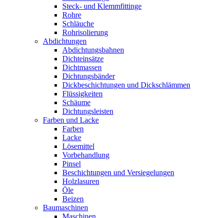
Steck- und Klemmfittinge
Rohre
Schläuche
Rohrisolierung
Abdichtungen
Abdichtungsbahnen
Dichteinsätze
Dichtmassen
Dichtungsbänder
Dickbeschichtungen und Dickschlämmen
Flüssigkeiten
Schäume
Dichtungsleisten
Farben und Lacke
Farben
Lacke
Lösemittel
Vorbehandlung
Pinsel
Beschichtungen und Versiegelungen
Holzlasuren
Öle
Beizen
Baumaschinen
Maschinen