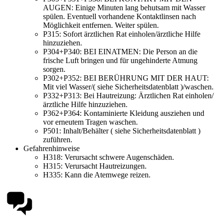
AUGEN: Einige Minuten lang behutsam mit Wasser
spülen. Eventuell vorhandene Kontaktlinsen nach
Möglichkeit entfernen. Weiter spülen.
P315:
Sofort ärztlichen Rat einholen/ärztliche Hilfe
hinzuziehen.
P304+P340:
BEI EINATMEN: Die Person an die
frische Luft bringen und für ungehinderte Atmung
sorgen.
P302+P352:
BEI BERÜHRUNG MIT DER HAUT:
Mit viel Wasser/( siehe Sicherheitsdatenblatt )/waschen.
P332+P313:
Bei Hautreizung: Ärztlichen Rat einholen/
ärztliche Hilfe hinzuziehen.
P362+P364:
Kontaminierte Kleidung ausziehen und
vor erneutem Tragen waschen.
P501:
Inhalt/Behälter ( siehe Sicherheitsdatenblatt )
zuführen.
Gefahrenhinweise
H318:
Verursacht schwere Augenschäden.
H315:
Verursacht Hautreizungen.
H335:
Kann die Atemwege reizen.