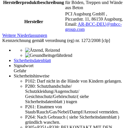
Herstellerproduktbeschreibung
für Böden, Treppen und Wände
aus Beton
PCI Augsburg GmbH ,
Piccardstr. 11, 86159 Augsburg,
Hersteller
Email:
AR-BCC-DEU@mbcc-
group.com
Weitere Niederlassungen
Kennzeichnung gemäß verordnung (eg) nr. 1272/2008 [clp]
Sicherheitsdatenblatt
Signalwort
Gefahr
Sicherheitshinweise
P102:
Darf nicht in die Hände von Kindern gelangen.
P280:
Schutzhandschuhe/
Schutzkleidung/Augenschutz/
Gesichtsschutz/Gehörschutz/( siehe
Sicherheitsdatenblatt ) tragen
P261:
Einatmen von
Staub/Rauch/Gas/Nebel/Dampf/Aerosol vermeiden.
P264:
Nach Gebrauch ( siehe Sicherheitsdatenblatt )
gründlich waschen.
P305+P351+P338:
BEI KONTAKT MIT DEN