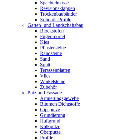
Spachtelmasse
Revisionsklappen
Trockenbaubänder
Zubehör Profile
Garten- und Landschaftsbau
Blockstufen
Fugenmörtel
Kies
Pflastersteine
Randsteine
Sand
Splitt
Terassenplatten
Vlies
Winkelsteine
Zubehör
Putz und Fassade
Armierungsgewebe
Bitumen Dichtstoffe
Gipsputze
Grundierung
Haftgrund
Kalkputze
Oberputze
Profile