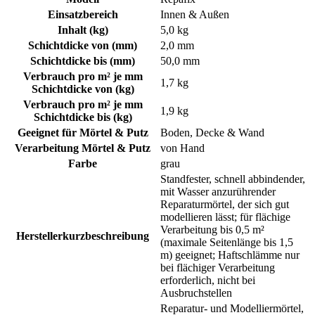
Einsatzbereich
Innen & Außen
Inhalt (kg)
5,0 kg
Schichtdicke von (mm)
2,0 mm
Schichtdicke bis (mm)
50,0 mm
Verbrauch pro m² je mm
1,7 kg
Schichtdicke von (kg)
Verbrauch pro m² je mm
1,9 kg
Schichtdicke bis (kg)
Geeignet für Mörtel & Putz
Boden, Decke & Wand
Verarbeitung Mörtel & Putz
von Hand
Farbe
grau
Standfester, schnell abbindender,
mit Wasser anzurührender
Reparaturmörtel, der sich gut
modellieren lässt; für flächige
Verarbeitung bis 0,5 m²
Herstellerkurzbeschreibung
(maximale Seitenlänge bis 1,5
m) geeignet; Haftschlämme nur
bei flächiger Verarbeitung
erforderlich, nicht bei
Ausbruchstellen
Reparatur- und Modelliermörtel,