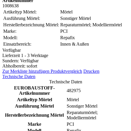
Artikelnummer
1008638
Artikeltyp Mörtel:
Mörtel
Ausführung Mörtel:
Sonstiger Mörtel
Herstellerbezeichnung Mörtel:
Reparaturmörtel; Modelliermörtel
Marke:
PCI
Modell:
Repafix
Einsatzbereich:
Innen & Außen
Verfügbar
Lieferzeit 1 - 3 Werktage
Sundern: Verfügbar
Abholbereit: sofort
Zur Merkliste hinzufügen
Produktvergleich
Drucken
Technische Daten
Technische Daten
EUROBAUSTOFF-
482975
Artikelnummer
Artikeltyp Mörtel
Mörtel
Ausführung Mörtel
Sonstiger Mörtel
Reparaturmörtel;
Herstellerbezeichnung Mörtel
Modelliermörtel
Marke
PCI
Modell
Repafix