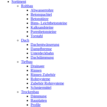
Sortiment
Rohbau
Abwasserrohre
Betonspachtel
Betonstürze
Bims- Leichtbetonsteine
Kalksandsteine
Porenbetonsteine
Torstahl
Dach
Dachentwässerung
Dampfbremse
Unterdeckbahn
Dachdämmung
Tiefbau
Drainage
Rinnen
Rinnen Zubehör
Rohrsysteme
Zubehör Rohrsysteme
Schmiermittel
Trockenbau
Dämmung
Bauplatten
Profile