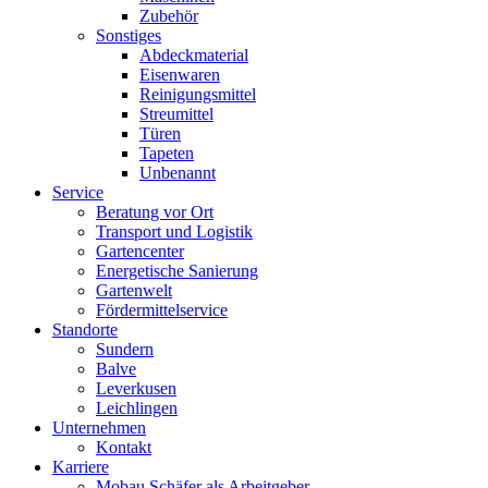
Zubehör
Sonstiges
Abdeckmaterial
Eisenwaren
Reinigungsmittel
Streumittel
Türen
Tapeten
Unbenannt
Service
Beratung vor Ort
Transport und Logistik
Gartencenter
Energetische Sanierung
Gartenwelt
Fördermittelservice
Standorte
Sundern
Balve
Leverkusen
Leichlingen
Unternehmen
Kontakt
Karriere
Mobau Schäfer als Arbeitgeber