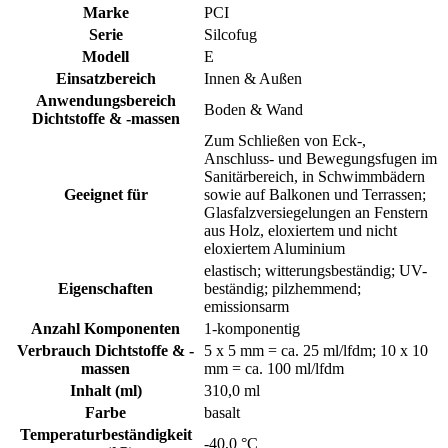
Marke
PCI
Serie
Silcofug
Modell
E
Einsatzbereich
Innen & Außen
Anwendungsbereich
Boden & Wand
Dichtstoffe & -massen
Zum Schließen von Eck-,
Anschluss- und Bewegungsfugen im
Sanitärbereich, in Schwimmbädern
Geeignet für
sowie auf Balkonen und Terrassen;
Glasfalzversiegelungen an Fenstern
aus Holz, eloxiertem und nicht
eloxiertem Aluminium
elastisch; witterungsbeständig; UV-
Eigenschaften
beständig; pilzhemmend;
emissionsarm
Anzahl Komponenten
1-komponentig
Verbrauch Dichtstoffe & -
5 x 5 mm = ca. 25 ml/lfdm; 10 x 10
massen
mm = ca. 100 ml/lfdm
Inhalt (ml)
310,0 ml
Farbe
basalt
Temperaturbeständigkeit
-40,0 °C