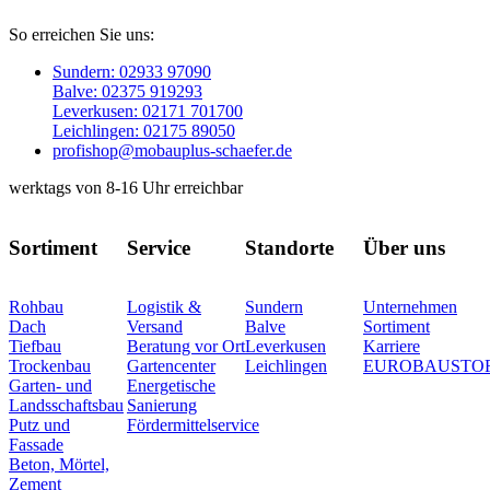
So erreichen Sie uns:
Sundern: 02933 97090
Balve: 02375 919293
Leverkusen: 02171 701700
Leichlingen: 02175 89050
profishop@mobauplus-schaefer.de
werktags von 8-16 Uhr erreichbar
Sortiment
Service
Standorte
Über uns
Rohbau
Logistik &
Sundern
Unternehmen
Dach
Versand
Balve
Sortiment
Tiefbau
Beratung vor Ort
Leverkusen
Karriere
Trockenbau
Gartencenter
Leichlingen
EUROBAUSTO
Garten- und
Energetische
Landsschaftsbau
Sanierung
Putz und
Fördermittelservice
Fassade
Beton, Mörtel,
Zement