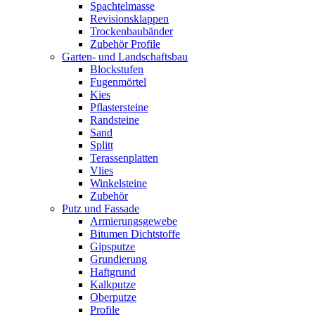
Spachtelmasse
Revisionsklappen
Trockenbaubänder
Zubehör Profile
Garten- und Landschaftsbau
Blockstufen
Fugenmörtel
Kies
Pflastersteine
Randsteine
Sand
Splitt
Terassenplatten
Vlies
Winkelsteine
Zubehör
Putz und Fassade
Armierungsgewebe
Bitumen Dichtstoffe
Gipsputze
Grundierung
Haftgrund
Kalkputze
Oberputze
Profile