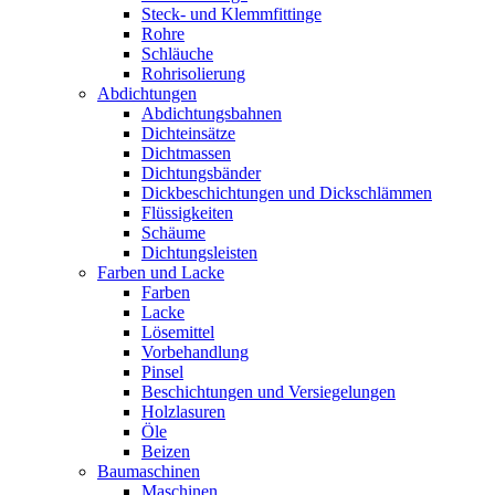
Steck- und Klemmfittinge
Rohre
Schläuche
Rohrisolierung
Abdichtungen
Abdichtungsbahnen
Dichteinsätze
Dichtmassen
Dichtungsbänder
Dickbeschichtungen und Dickschlämmen
Flüssigkeiten
Schäume
Dichtungsleisten
Farben und Lacke
Farben
Lacke
Lösemittel
Vorbehandlung
Pinsel
Beschichtungen und Versiegelungen
Holzlasuren
Öle
Beizen
Baumaschinen
Maschinen