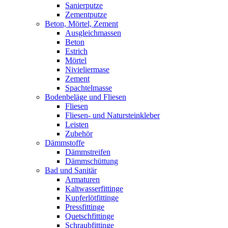
Sanierputze
Zementputze
Beton, Mörtel, Zement
Ausgleichmassen
Beton
Estrich
Mörtel
Nivieliermase
Zement
Spachtelmasse
Bodenbeläge und Fliesen
Fliesen
Fliesen- und Natursteinkleber
Leisten
Zubehör
Dämmstoffe
Dämmstreifen
Dämmschüttung
Bad und Sanitär
Armaturen
Kaltwasserfittinge
Kupferlötfittinge
Pressfittinge
Quetschfittinge
Schraubfittinge