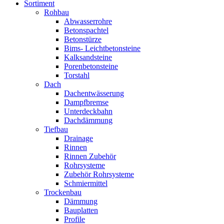
Sortiment
Rohbau
Abwasserrohre
Betonspachtel
Betonstürze
Bims- Leichtbetonsteine
Kalksandsteine
Porenbetonsteine
Torstahl
Dach
Dachentwässerung
Dampfbremse
Unterdeckbahn
Dachdämmung
Tiefbau
Drainage
Rinnen
Rinnen Zubehör
Rohrsysteme
Zubehör Rohrsysteme
Schmiermittel
Trockenbau
Dämmung
Bauplatten
Profile