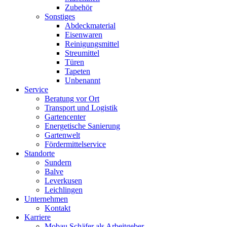
Zubehör
Sonstiges
Abdeckmaterial
Eisenwaren
Reinigungsmittel
Streumittel
Türen
Tapeten
Unbenannt
Service
Beratung vor Ort
Transport und Logistik
Gartencenter
Energetische Sanierung
Gartenwelt
Fördermittelservice
Standorte
Sundern
Balve
Leverkusen
Leichlingen
Unternehmen
Kontakt
Karriere
Mobau Schäfer als Arbeitgeber