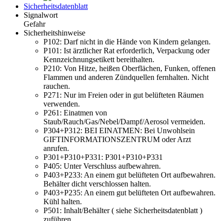
Sicherheitsdatenblatt
Signalwort
Gefahr
Sicherheitshinweise
P102:
Darf nicht in die Hände von Kindern gelangen.
P101:
Ist ärztlicher Rat erforderlich, Verpackung oder
Kennzeichnungsetikett bereithalten.
P210:
Von Hitze, heißen Oberflächen, Funken, offenen
Flammen und anderen Zündquellen fernhalten. Nicht
rauchen.
P271:
Nur im Freien oder in gut belüfteten Räumen
verwenden.
P261:
Einatmen von
Staub/Rauch/Gas/Nebel/Dampf/Aerosol vermeiden.
P304+P312:
BEI EINATMEN: Bei Unwohlsein
GIFTINFORMATIONSZENTRUM oder Arzt
anrufen.
P301+P310+P331:
P301+P310+P331
P405:
Unter Verschluss aufbewahren.
P403+P233:
An einem gut belüfteten Ort aufbewahren.
Behälter dicht verschlossen halten.
P403+P235:
An einem gut belüfteten Ort aufbewahren.
Kühl halten.
P501:
Inhalt/Behälter ( siehe Sicherheitsdatenblatt )
zuführen.