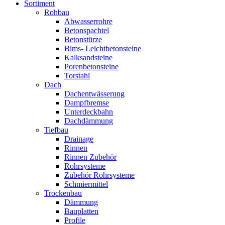
Sortiment
Rohbau
Abwasserrohre
Betonspachtel
Betonstürze
Bims- Leichtbetonsteine
Kalksandsteine
Porenbetonsteine
Torstahl
Dach
Dachentwässerung
Dampfbremse
Unterdeckbahn
Dachdämmung
Tiefbau
Drainage
Rinnen
Rinnen Zubehör
Rohrsysteme
Zubehör Rohrsysteme
Schmiermittel
Trockenbau
Dämmung
Bauplatten
Profile