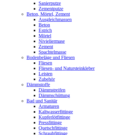
Sanierputze
Zementputze
Beton, Mörtel, Zement
Ausgleichmassen
Beton
Estrich
Mörtel
Nivieliermase
Zement
Spachtelmasse
Bodenbeläge und Fliesen
Fliesen
Fliesen- und Natursteinkleber
Leisten
Zubehör
Dämmstoffe
Dämmstreifen
Dämmschüttung
Bad und Sanitär
Armaturen
Kaltwasserfittinge
Kupferlötfittinge
Pressfittinge
Quetschfittinge
Schraubfittinge