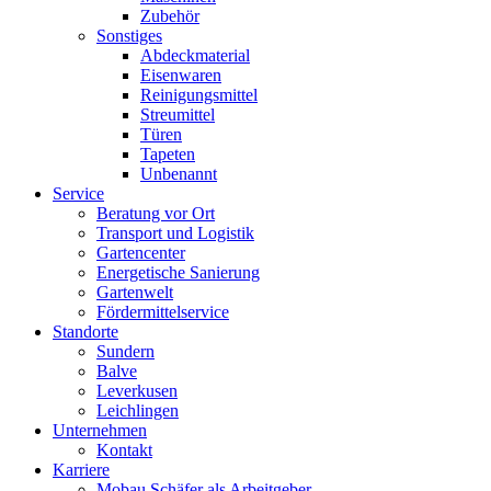
Zubehör
Sonstiges
Abdeckmaterial
Eisenwaren
Reinigungsmittel
Streumittel
Türen
Tapeten
Unbenannt
Service
Beratung vor Ort
Transport und Logistik
Gartencenter
Energetische Sanierung
Gartenwelt
Fördermittelservice
Standorte
Sundern
Balve
Leverkusen
Leichlingen
Unternehmen
Kontakt
Karriere
Mobau Schäfer als Arbeitgeber