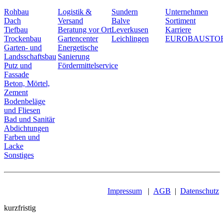
Rohbau
Logistik &
Sundern
Unternehmen
Dach
Versand
Balve
Sortiment
Tiefbau
Beratung vor Ort
Leverkusen
Karriere
Trockenbau
Gartencenter
Leichlingen
EUROBAUSTO
Garten- und
Energetische
Landsschaftsbau
Sanierung
Putz und
Fördermittelservice
Fassade
Beton, Mörtel,
Zement
Bodenbeläge
und Fliesen
Bad und Sanitär
Abdichtungen
Farben und
Lacke
Sonstiges
Impressum
|
AGB
|
Datenschutz
kurzfristig