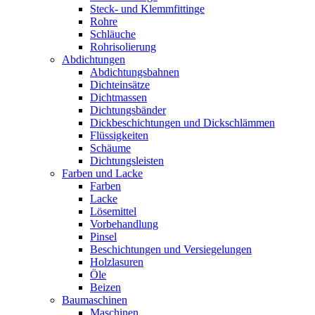
Steck- und Klemmfittinge
Rohre
Schläuche
Rohrisolierung
Abdichtungen
Abdichtungsbahnen
Dichteinsätze
Dichtmassen
Dichtungsbänder
Dickbeschichtungen und Dickschlämmen
Flüssigkeiten
Schäume
Dichtungsleisten
Farben und Lacke
Farben
Lacke
Lösemittel
Vorbehandlung
Pinsel
Beschichtungen und Versiegelungen
Holzlasuren
Öle
Beizen
Baumaschinen
Maschinen