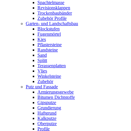
Spachtelmasse
Revisionsklappen
Trockenbaubänder
Zubehör Profile
Garten- und Landschaftsbau
Blockstufen
Fugenmörtel
Kies
Pflastersteine
Randsteine
Sand
Splitt
Terassenplatten
Vlies
Winkelsteine
Zubehör
Putz und Fassade
Armierungsgewebe
Bitumen Dichtstoffe
Gipsputze
Grundierung
Haftgrund
Kalkputze
Oberputze
Profile