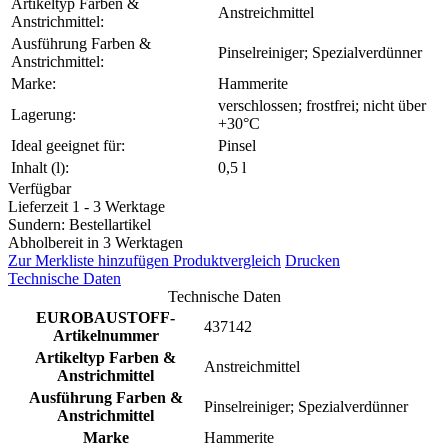
Artikeltyp Farben &
Anstreichmittel
Anstrichmittel:
Ausführung Farben &
Pinselreiniger; Spezialverdünner
Anstrichmittel:
Marke:
Hammerite
verschlossen; frostfrei; nicht über
Lagerung:
+30°C
Ideal geeignet für:
Pinsel
Inhalt (l):
0,5 l
Verfügbar
Lieferzeit 1 - 3 Werktage
Sundern: Bestellartikel
Abholbereit in 3 Werktagen
Zur Merkliste hinzufügen
Produktvergleich
Drucken
Technische Daten
Technische Daten
EUROBAUSTOFF-
437142
Artikelnummer
Artikeltyp Farben &
Anstreichmittel
Anstrichmittel
Ausführung Farben &
Pinselreiniger; Spezialverdünner
Anstrichmittel
Marke
Hammerite