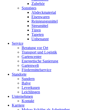
Zubehör
Sonstiges
Abdeckmaterial
Eisenwaren
Reinigungsmittel
Streumittel
Türen
Tapeten
Unbenannt
Service
Beratung vor Ort
Transport und Logistik
Gartencenter
Energetische Sanierung
Gartenwelt
Fördermittelservice
Standorte
Sundern
Balve
Leverkusen
Leichlingen
Unternehmen
Kontakt
Karriere
Mobau Schäfer als Arbeitgeber