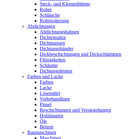
Steck- und Klemmfittinge
Rohre
Schläuche
Rohrisolierung
Abdichtungen
Abdichtungsbahnen
Dichteinsätze
Dichtmassen
Dichtungsbänder
Dickbeschichtungen und Dickschlämmen
Flüssigkeiten
Schäume
Dichtungsleisten
Farben und Lacke
Farben
Lacke
Lösemittel
Vorbehandlung
Pinsel
Beschichtungen und Versiegelungen
Holzlasuren
Öle
Beizen
Baumaschinen
Maschinen