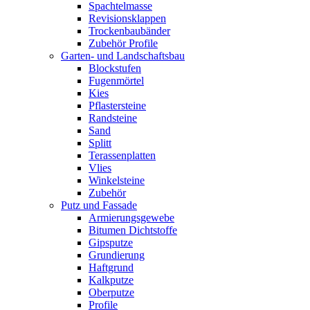
Spachtelmasse
Revisionsklappen
Trockenbaubänder
Zubehör Profile
Garten- und Landschaftsbau
Blockstufen
Fugenmörtel
Kies
Pflastersteine
Randsteine
Sand
Splitt
Terassenplatten
Vlies
Winkelsteine
Zubehör
Putz und Fassade
Armierungsgewebe
Bitumen Dichtstoffe
Gipsputze
Grundierung
Haftgrund
Kalkputze
Oberputze
Profile