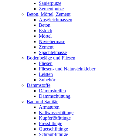
Sanierputze
Zementputze
Beton, Mörtel, Zement
Ausgleichmassen
Beton
Estrich
Mörtel
Nivieliermase
Zement
Spachtelmasse
Bodenbeläge und Fliesen
Fliesen
Fliesen- und Natursteinkleber
Leisten
Zubehör
Dämmstoffe
Dämmstreifen
Dämmschüttung
Bad und Sanitär
Armaturen
Kaltwasserfittinge
Kupferlötfittinge
Pressfittinge
Quetschfittinge
Schraubfittinge