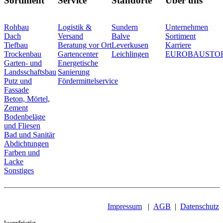
Sortiment
Service
Standorte
Über uns
Rohbau
Logistik &
Sundern
Unternehmen
Dach
Versand
Balve
Sortiment
Tiefbau
Beratung vor Ort
Leverkusen
Karriere
Trockenbau
Gartencenter
Leichlingen
EUROBAUSTO
Garten- und
Energetische
Landsschaftsbau
Sanierung
Putz und
Fördermittelservice
Fassade
Beton, Mörtel,
Zement
Bodenbeläge
und Fliesen
Bad und Sanitär
Abdichtungen
Farben und
Lacke
Sonstiges
Impressum
|
AGB
|
Datenschutz