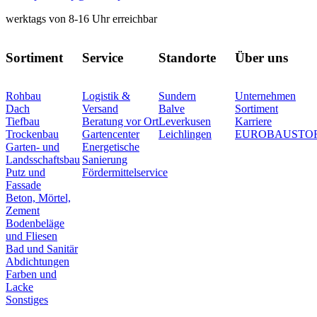
werktags von 8-16 Uhr erreichbar
Sortiment
Service
Standorte
Über uns
Rohbau
Logistik &
Sundern
Unternehmen
Dach
Versand
Balve
Sortiment
Tiefbau
Beratung vor Ort
Leverkusen
Karriere
Trockenbau
Gartencenter
Leichlingen
EUROBAUSTO
Garten- und
Energetische
Landsschaftsbau
Sanierung
Putz und
Fördermittelservice
Fassade
Beton, Mörtel,
Zement
Bodenbeläge
und Fliesen
Bad und Sanitär
Abdichtungen
Farben und
Lacke
Sonstiges