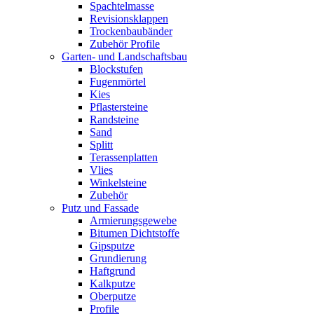
Spachtelmasse
Revisionsklappen
Trockenbaubänder
Zubehör Profile
Garten- und Landschaftsbau
Blockstufen
Fugenmörtel
Kies
Pflastersteine
Randsteine
Sand
Splitt
Terassenplatten
Vlies
Winkelsteine
Zubehör
Putz und Fassade
Armierungsgewebe
Bitumen Dichtstoffe
Gipsputze
Grundierung
Haftgrund
Kalkputze
Oberputze
Profile