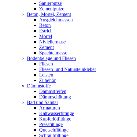
Sanierputze
Zementputze
Beton, Mörtel, Zement
Ausgleichmassen
Beton
Estrich
Mörtel
Nivieliermase
Zement
Spachtelmasse
Bodenbeläge und Fliesen
Fliesen
Fliesen- und Natursteinkleber
Leisten
Zubehör
Dämmstoffe
Dämmstreifen
Dämmschüttung
Bad und Sanitär
Armaturen
Kaltwasserfittinge
Kupferlötfittinge
Pressfittinge
Quetschfittinge
Schraubfittinge