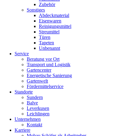
Zubehör
Sonstiges
Abdeckmaterial
Eisenwaren
Reinigungsmittel
Streumittel
Türen
Tapeten
Unbenannt
Service
Beratung vor Ort
Transport und Logistik
Gartencenter
Energetische Sanierung
Gartenwelt
Fördermittelservice
Standorte
Sundern
Balve
Leverkusen
Leichlingen
Unternehmen
Kontakt
Karriere
Mobau Schäfer als Arbeitgeber