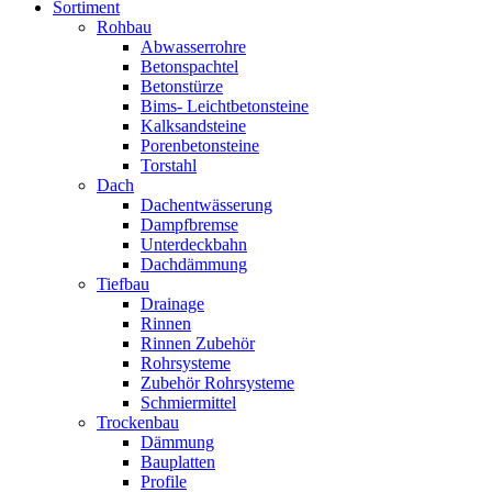
Sortiment
Rohbau
Abwasserrohre
Betonspachtel
Betonstürze
Bims- Leichtbetonsteine
Kalksandsteine
Porenbetonsteine
Torstahl
Dach
Dachentwässerung
Dampfbremse
Unterdeckbahn
Dachdämmung
Tiefbau
Drainage
Rinnen
Rinnen Zubehör
Rohrsysteme
Zubehör Rohrsysteme
Schmiermittel
Trockenbau
Dämmung
Bauplatten
Profile