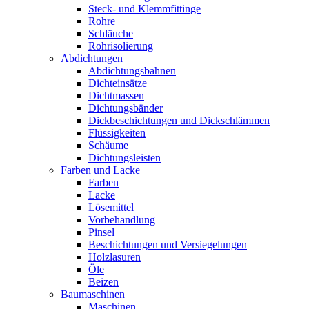
Steck- und Klemmfittinge
Rohre
Schläuche
Rohrisolierung
Abdichtungen
Abdichtungsbahnen
Dichteinsätze
Dichtmassen
Dichtungsbänder
Dickbeschichtungen und Dickschlämmen
Flüssigkeiten
Schäume
Dichtungsleisten
Farben und Lacke
Farben
Lacke
Lösemittel
Vorbehandlung
Pinsel
Beschichtungen und Versiegelungen
Holzlasuren
Öle
Beizen
Baumaschinen
Maschinen