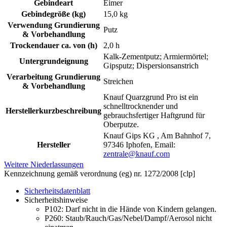
Gebindeart
Eimer
Gebindegröße (kg)
15,0 kg
Verwendung Grundierung
Putz
& Vorbehandlung
Trockendauer ca. von (h)
2,0 h
Kalk-Zementputz; Armiermörtel;
Untergrundeignung
Gipsputz; Dispersionsanstrich
Verarbeitung Grundierung
Streichen
& Vorbehandlung
Knauf Quarzgrund Pro ist ein
schnelltrocknender und
Herstellerkurzbeschreibung
gebrauchsfertiger Haftgrund für
Oberputze.
Knauf Gips KG , Am Bahnhof 7,
Hersteller
97346 Iphofen, Email:
zentrale@knauf.com
Weitere Niederlassungen
Kennzeichnung gemäß verordnung (eg) nr. 1272/2008 [clp]
Sicherheitsdatenblatt
Sicherheitshinweise
P102:
Darf nicht in die Hände von Kindern gelangen.
P260:
Staub/Rauch/Gas/Nebel/Dampf/Aerosol nicht