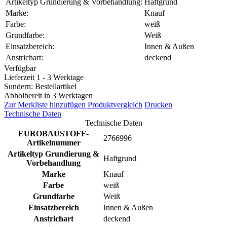
Artikeltyp Grundierung & Vorbehandlung:
Haftgrund
Marke:
Knauf
Farbe:
weiß
Grundfarbe:
Weiß
Einsatzbereich:
Innen & Außen
Anstrichart:
deckend
Verfügbar
Lieferzeit 1 - 3 Werktage
Sundern: Bestellartikel
Abholbereit in 3 Werktagen
Zur Merkliste hinzufügen
Produktvergleich
Drucken
Technische Daten
Technische Daten
EUROBAUSTOFF-
2766996
Artikelnummer
Artikeltyp Grundierung &
Haftgrund
Vorbehandlung
Marke
Knauf
Farbe
weiß
Grundfarbe
Weiß
Einsatzbereich
Innen & Außen
Anstrichart
deckend