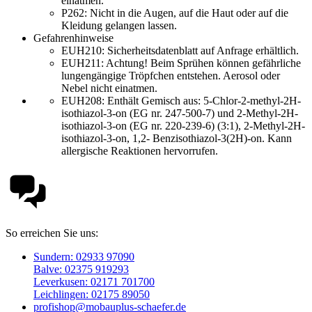
einatmen.
P262:
Nicht in die Augen, auf die Haut oder auf die
Kleidung gelangen lassen.
Gefahrenhinweise
EUH210:
Sicherheitsdatenblatt auf Anfrage erhältlich.
EUH211:
Achtung! Beim Sprühen können gefährliche
lungengängige Tröpfchen entstehen. Aerosol oder
Nebel nicht einatmen.
EUH208: Enthält Gemisch aus: 5-Chlor-2-methyl-2H-
isothiazol-3-on (EG nr. 247-500-7) und 2-Methyl-2H-
isothiazol-3-on (EG nr. 220-239-6) (3:1), 2-Methyl-2H-
isothiazol-3-on, 1,2- Benzisothiazol-3(2H)-on. Kann
allergische Reaktionen hervorrufen.
So erreichen Sie uns:
Sundern: 02933 97090
Balve: 02375 919293
Leverkusen: 02171 701700
Leichlingen: 02175 89050
profishop@mobauplus-schaefer.de