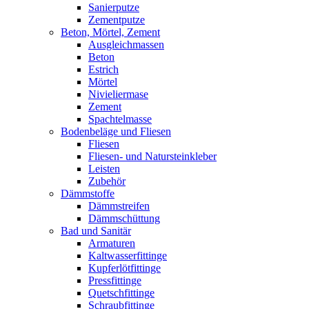
Sanierputze
Zementputze
Beton, Mörtel, Zement
Ausgleichmassen
Beton
Estrich
Mörtel
Nivieliermase
Zement
Spachtelmasse
Bodenbeläge und Fliesen
Fliesen
Fliesen- und Natursteinkleber
Leisten
Zubehör
Dämmstoffe
Dämmstreifen
Dämmschüttung
Bad und Sanitär
Armaturen
Kaltwasserfittinge
Kupferlötfittinge
Pressfittinge
Quetschfittinge
Schraubfittinge