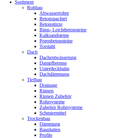
Sortiment
Rohbau
Abwasserrohre
Betonspachtel
Betonstürze
Bims- Leichtbetonsteine
Kalksandsteine
Porenbetonsteine
Torstahl
Dach
Dachentwässerung
Dampfbremse
Unterdeckbahn
Dachdämmung
Tiefbau
Drainage
Rinnen
Rinnen Zubehör
Rohrsysteme
Zubehör Rohrsysteme
Schmiermittel
Trockenbau
Dämmung
Bauplatten
Profile