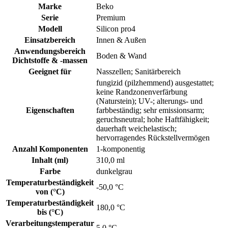
Marke
Beko
Serie
Premium
Modell
Silicon pro4
Einsatzbereich
Innen & Außen
Anwendungsbereich
Boden & Wand
Dichtstoffe & -massen
Geeignet für
Nasszellen; Sanitärbereich
fungizid (pilzhemmend) ausgestattet;
keine Randzonenverfärbung
(Naturstein); UV-; alterungs- und
Eigenschaften
farbbeständig; sehr emissionsarm;
geruchsneutral; hohe Haftfähigkeit;
dauerhaft weichelastisch;
hervorragendes Rückstellvermögen
Anzahl Komponenten
1-komponentig
Inhalt (ml)
310,0 ml
Farbe
dunkelgrau
Temperaturbeständigkeit
-50,0 °C
von (°C)
Temperaturbeständigkeit
180,0 °C
bis (°C)
Verarbeitungstemperatur
5,0 °C