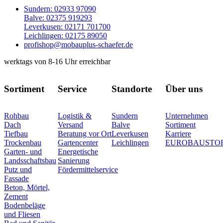
Sundern: 02933 97090
Balve: 02375 919293
Leverkusen: 02171 701700
Leichlingen: 02175 89050
profishop@mobauplus-schaefer.de
werktags von 8-16 Uhr erreichbar
Sortiment
Service
Standorte
Über uns
Rohbau
Logistik &
Sundern
Unternehmen
Dach
Versand
Balve
Sortiment
Tiefbau
Beratung vor Ort
Leverkusen
Karriere
Trockenbau
Gartencenter
Leichlingen
EUROBAUSTO
Garten- und
Energetische
Landsschaftsbau
Sanierung
Putz und
Fördermittelservice
Fassade
Beton, Mörtel,
Zement
Bodenbeläge
und Fliesen