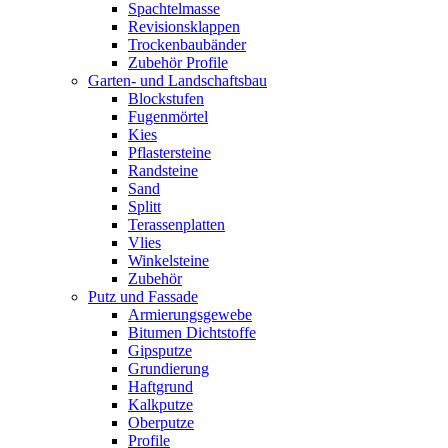
Spachtelmasse
Revisionsklappen
Trockenbaubänder
Zubehör Profile
Garten- und Landschaftsbau
Blockstufen
Fugenmörtel
Kies
Pflastersteine
Randsteine
Sand
Splitt
Terassenplatten
Vlies
Winkelsteine
Zubehör
Putz und Fassade
Armierungsgewebe
Bitumen Dichtstoffe
Gipsputze
Grundierung
Haftgrund
Kalkputze
Oberputze
Profile