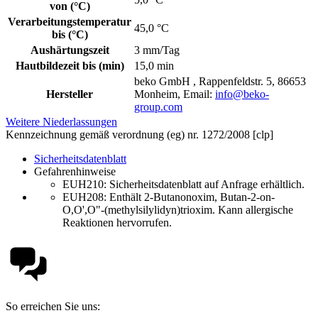
von (°C)
Verarbeitungstemperatur
45,0 °C
bis (°C)
Aushärtungszeit
3 mm/Tag
Hautbildezeit bis (min)
15,0 min
beko GmbH , Rappenfeldstr. 5, 86653
Hersteller
Monheim, Email:
info@beko-
group.com
Weitere Niederlassungen
Kennzeichnung gemäß verordnung (eg) nr. 1272/2008 [clp]
Sicherheitsdatenblatt
Gefahrenhinweise
EUH210:
Sicherheitsdatenblatt auf Anfrage erhältlich.
EUH208: Enthält 2-Butanonoxim, Butan-2-on-
O,O',O"-(methylsilylidyn)trioxim. Kann allergische
Reaktionen hervorrufen.
So erreichen Sie uns: