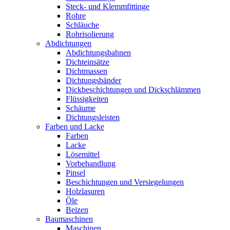
Steck- und Klemmfittinge
Rohre
Schläuche
Rohrisolierung
Abdichtungen
Abdichtungsbahnen
Dichteinsätze
Dichtmassen
Dichtungsbänder
Dickbeschichtungen und Dickschlämmen
Flüssigkeiten
Schäume
Dichtungsleisten
Farben und Lacke
Farben
Lacke
Lösemittel
Vorbehandlung
Pinsel
Beschichtungen und Versiegelungen
Holzlasuren
Öle
Beizen
Baumaschinen
Maschinen