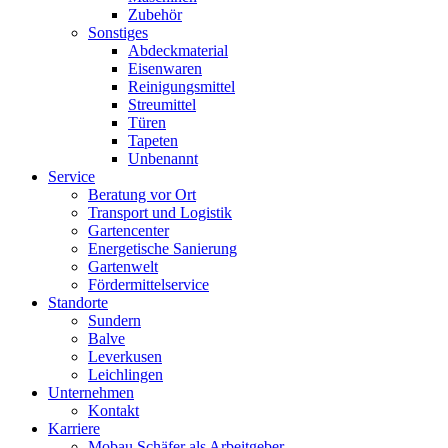
Zubehör
Sonstiges
Abdeckmaterial
Eisenwaren
Reinigungsmittel
Streumittel
Türen
Tapeten
Unbenannt
Service
Beratung vor Ort
Transport und Logistik
Gartencenter
Energetische Sanierung
Gartenwelt
Fördermittelservice
Standorte
Sundern
Balve
Leverkusen
Leichlingen
Unternehmen
Kontakt
Karriere
Mobau Schäfer als Arbeitgeber