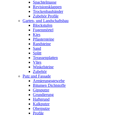
Spachtelmasse
Revisionsklappen
Trockenbaubänder
Zubehör Profile
Garten- und Landschaftsbau
Blockstufen
Fugenmörtel
Kies
Pflastersteine
Randsteine
Sand
Splitt
Terassenplatten
Vlies
Winkelsteine
Zubehör
Putz und Fassade
Armierungsgewebe
Bitumen Dichtstoffe
Gipsputze
Grundierung
Haftgrund
Kalkputze
Oberputze
Profile