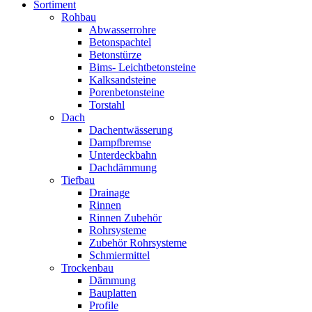
Sortiment
Rohbau
Abwasserrohre
Betonspachtel
Betonstürze
Bims- Leichtbetonsteine
Kalksandsteine
Porenbetonsteine
Torstahl
Dach
Dachentwässerung
Dampfbremse
Unterdeckbahn
Dachdämmung
Tiefbau
Drainage
Rinnen
Rinnen Zubehör
Rohrsysteme
Zubehör Rohrsysteme
Schmiermittel
Trockenbau
Dämmung
Bauplatten
Profile