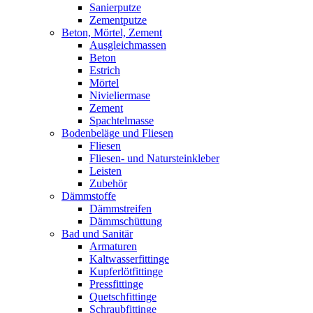
Sanierputze
Zementputze
Beton, Mörtel, Zement
Ausgleichmassen
Beton
Estrich
Mörtel
Nivieliermase
Zement
Spachtelmasse
Bodenbeläge und Fliesen
Fliesen
Fliesen- und Natursteinkleber
Leisten
Zubehör
Dämmstoffe
Dämmstreifen
Dämmschüttung
Bad und Sanitär
Armaturen
Kaltwasserfittinge
Kupferlötfittinge
Pressfittinge
Quetschfittinge
Schraubfittinge