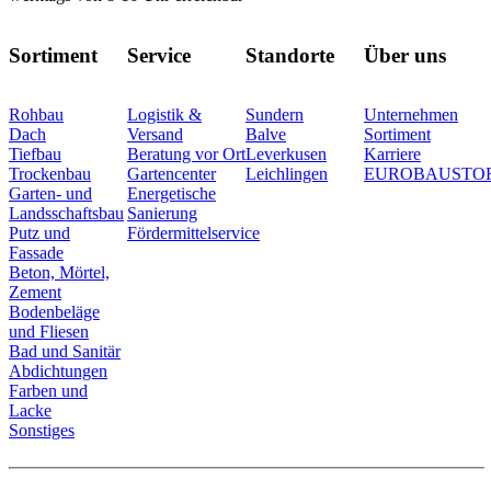
Sortiment
Service
Standorte
Über uns
Rohbau
Logistik &
Sundern
Unternehmen
Dach
Versand
Balve
Sortiment
Tiefbau
Beratung vor Ort
Leverkusen
Karriere
Trockenbau
Gartencenter
Leichlingen
EUROBAUSTO
Garten- und
Energetische
Landsschaftsbau
Sanierung
Putz und
Fördermittelservice
Fassade
Beton, Mörtel,
Zement
Bodenbeläge
und Fliesen
Bad und Sanitär
Abdichtungen
Farben und
Lacke
Sonstiges