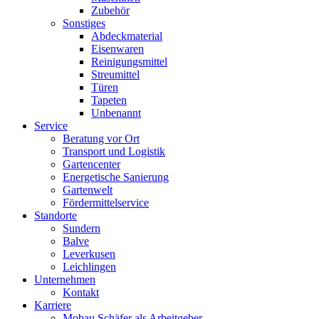
Zubehör
Sonstiges
Abdeckmaterial
Eisenwaren
Reinigungsmittel
Streumittel
Türen
Tapeten
Unbenannt
Service
Beratung vor Ort
Transport und Logistik
Gartencenter
Energetische Sanierung
Gartenwelt
Fördermittelservice
Standorte
Sundern
Balve
Leverkusen
Leichlingen
Unternehmen
Kontakt
Karriere
Mobau Schäfer als Arbeitgeber