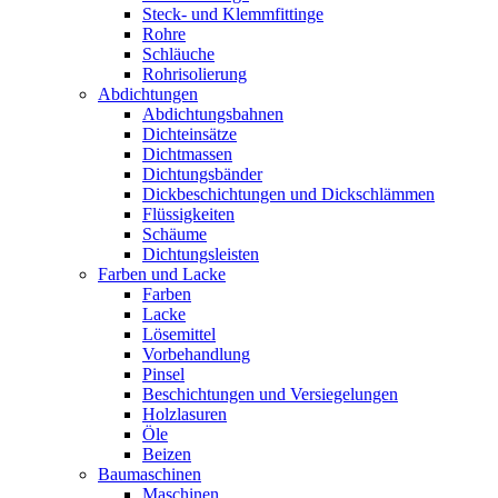
Steck- und Klemmfittinge
Rohre
Schläuche
Rohrisolierung
Abdichtungen
Abdichtungsbahnen
Dichteinsätze
Dichtmassen
Dichtungsbänder
Dickbeschichtungen und Dickschlämmen
Flüssigkeiten
Schäume
Dichtungsleisten
Farben und Lacke
Farben
Lacke
Lösemittel
Vorbehandlung
Pinsel
Beschichtungen und Versiegelungen
Holzlasuren
Öle
Beizen
Baumaschinen
Maschinen