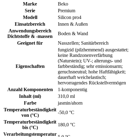
Marke
Beko
Serie
Premium
Modell
Silicon pro4
Einsatzbereich
Innen & Außen
Anwendungsbereich
Boden & Wand
Dichtstoffe & -massen
Geeignet für
Nasszellen; Sanitärbereich
fungizid (pilzhemmend) ausgestattet;
keine Randzonenverfärbung
(Naturstein); UV-; alterungs- und
Eigenschaften
farbbeständig; sehr emissionsarm;
geruchsneutral; hohe Haftfähigkeit;
dauerhaft weichelastisch;
hervorragendes Rückstellvermögen
Anzahl Komponenten
1-komponentig
Inhalt (ml)
310,0 ml
Farbe
jasmin/ahorn
Temperaturbeständigkeit
-50,0 °C
von (°C)
Temperaturbeständigkeit
180,0 °C
bis (°C)
Verarbeitungstemperatur
5,0 °C