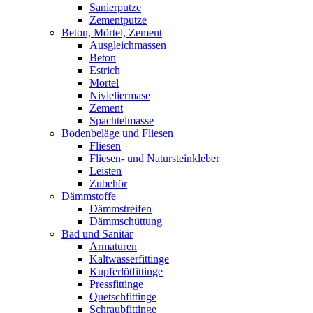
Sanierputze
Zementputze
Beton, Mörtel, Zement
Ausgleichmassen
Beton
Estrich
Mörtel
Nivieliermase
Zement
Spachtelmasse
Bodenbeläge und Fliesen
Fliesen
Fliesen- und Natursteinkleber
Leisten
Zubehör
Dämmstoffe
Dämmstreifen
Dämmschüttung
Bad und Sanitär
Armaturen
Kaltwasserfittinge
Kupferlötfittinge
Pressfittinge
Quetschfittinge
Schraubfittinge