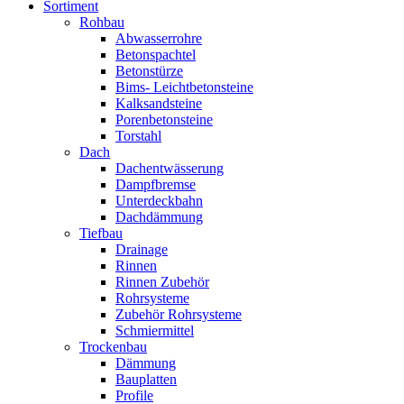
Sortiment
Rohbau
Abwasserrohre
Betonspachtel
Betonstürze
Bims- Leichtbetonsteine
Kalksandsteine
Porenbetonsteine
Torstahl
Dach
Dachentwässerung
Dampfbremse
Unterdeckbahn
Dachdämmung
Tiefbau
Drainage
Rinnen
Rinnen Zubehör
Rohrsysteme
Zubehör Rohrsysteme
Schmiermittel
Trockenbau
Dämmung
Bauplatten
Profile