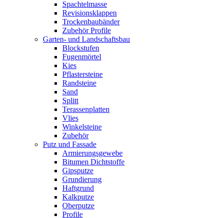
Spachtelmasse
Revisionsklappen
Trockenbaubänder
Zubehör Profile
Garten- und Landschaftsbau
Blockstufen
Fugenmörtel
Kies
Pflastersteine
Randsteine
Sand
Splitt
Terassenplatten
Vlies
Winkelsteine
Zubehör
Putz und Fassade
Armierungsgewebe
Bitumen Dichtstoffe
Gipsputze
Grundierung
Haftgrund
Kalkputze
Oberputze
Profile