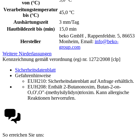
von (°C)
Verarbeitungstemperatur
45,0 °C
bis (°C)
Aushärtungszeit
3 mm/Tag
Hautbildezeit bis (min)
15,0 min
beko GmbH , Rappenfeldstr. 5, 86653
Hersteller
Monheim, Email:
info@beko-
group.com
Weitere Niederlassungen
Kennzeichnung gemäß verordnung (eg) nr. 1272/2008 [clp]
Sicherheitsdatenblatt
Gefahrenhinweise
EUH210:
Sicherheitsdatenblatt auf Anfrage erhältlich.
EUH208: Enthält 2-Butanonoxim, Butan-2-on-
O,O',O"-(methylsilylidyn)trioxim. Kann allergische
Reaktionen hervorrufen.
So erreichen Sie uns: