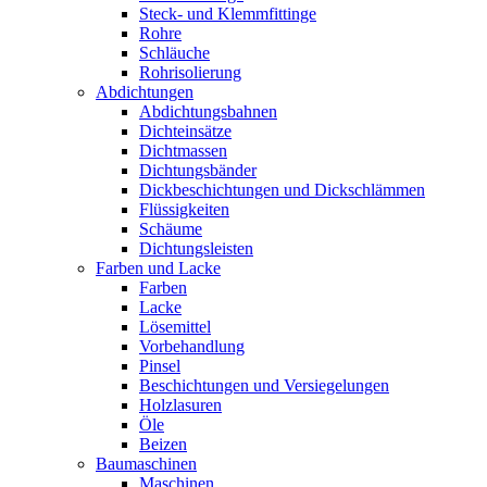
Steck- und Klemmfittinge
Rohre
Schläuche
Rohrisolierung
Abdichtungen
Abdichtungsbahnen
Dichteinsätze
Dichtmassen
Dichtungsbänder
Dickbeschichtungen und Dickschlämmen
Flüssigkeiten
Schäume
Dichtungsleisten
Farben und Lacke
Farben
Lacke
Lösemittel
Vorbehandlung
Pinsel
Beschichtungen und Versiegelungen
Holzlasuren
Öle
Beizen
Baumaschinen
Maschinen