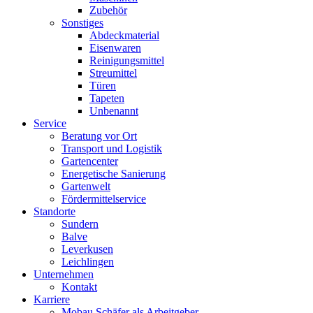
Zubehör
Sonstiges
Abdeckmaterial
Eisenwaren
Reinigungsmittel
Streumittel
Türen
Tapeten
Unbenannt
Service
Beratung vor Ort
Transport und Logistik
Gartencenter
Energetische Sanierung
Gartenwelt
Fördermittelservice
Standorte
Sundern
Balve
Leverkusen
Leichlingen
Unternehmen
Kontakt
Karriere
Mobau Schäfer als Arbeitgeber