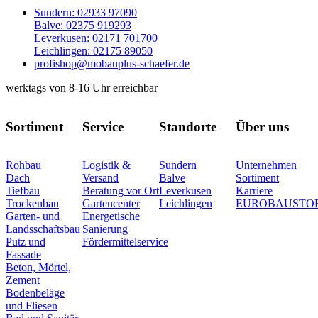
Sundern: 02933 97090
Balve: 02375 919293
Leverkusen: 02171 701700
Leichlingen: 02175 89050
profishop@mobauplus-schaefer.de
werktags von 8-16 Uhr erreichbar
Sortiment
Service
Standorte
Über uns
Rohbau
Logistik &
Sundern
Unternehmen
Dach
Versand
Balve
Sortiment
Tiefbau
Beratung vor Ort
Leverkusen
Karriere
Trockenbau
Gartencenter
Leichlingen
EUROBAUSTO
Garten- und
Energetische
Landsschaftsbau
Sanierung
Putz und
Fördermittelservice
Fassade
Beton, Mörtel,
Zement
Bodenbeläge
und Fliesen