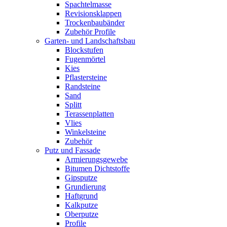
Spachtelmasse
Revisionsklappen
Trockenbaubänder
Zubehör Profile
Garten- und Landschaftsbau
Blockstufen
Fugenmörtel
Kies
Pflastersteine
Randsteine
Sand
Splitt
Terassenplatten
Vlies
Winkelsteine
Zubehör
Putz und Fassade
Armierungsgewebe
Bitumen Dichtstoffe
Gipsputze
Grundierung
Haftgrund
Kalkputze
Oberputze
Profile