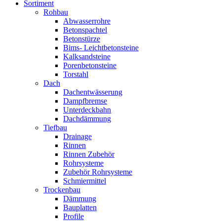
Sortiment
Rohbau
Abwasserrohre
Betonspachtel
Betonstürze
Bims- Leichtbetonsteine
Kalksandsteine
Porenbetonsteine
Torstahl
Dach
Dachentwässerung
Dampfbremse
Unterdeckbahn
Dachdämmung
Tiefbau
Drainage
Rinnen
Rinnen Zubehör
Rohrsysteme
Zubehör Rohrsysteme
Schmiermittel
Trockenbau
Dämmung
Bauplatten
Profile