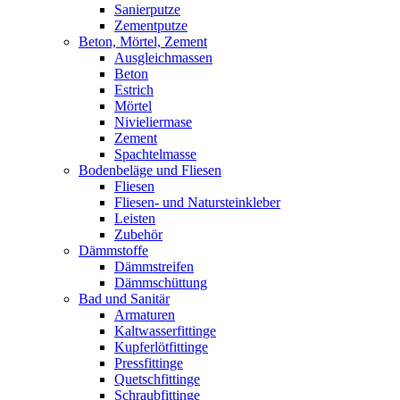
Sanierputze
Zementputze
Beton, Mörtel, Zement
Ausgleichmassen
Beton
Estrich
Mörtel
Nivieliermase
Zement
Spachtelmasse
Bodenbeläge und Fliesen
Fliesen
Fliesen- und Natursteinkleber
Leisten
Zubehör
Dämmstoffe
Dämmstreifen
Dämmschüttung
Bad und Sanitär
Armaturen
Kaltwasserfittinge
Kupferlötfittinge
Pressfittinge
Quetschfittinge
Schraubfittinge