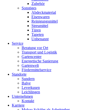
Zubehör
Sonstiges
Abdeckmaterial
Eisenwaren
Reinigungsmittel
Streumittel
Türen
Tapeten
Unbenannt
Service
Beratung vor Ort
Transport und Logistik
Gartencenter
Energetische Sanierung
Gartenwelt
Fördermittelservice
Standorte
Sundern
Balve
Leverkusen
Leichlingen
Unternehmen
Kontakt
Karriere
Mobau Schäfer als Arbeitgeber