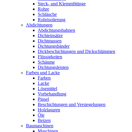
Steck- und Klemmfittinge
Rohre
Schläuche
Rohrisolierung
Abdichtungen
Abdichtungsbahnen
Dichteinsätze
Dichtmassen
Dichtungsbänder
Dickbeschichtungen und Dickschlämmen
Flüssigkeiten
Schäume
Dichtungsleisten
Farben und Lacke
Farben
Lacke
Lösemittel
Vorbehandlung
Pinsel
Beschichtungen und Versiegelungen
Holzlasuren
Öle
Beizen
Baumaschinen
Maschinen