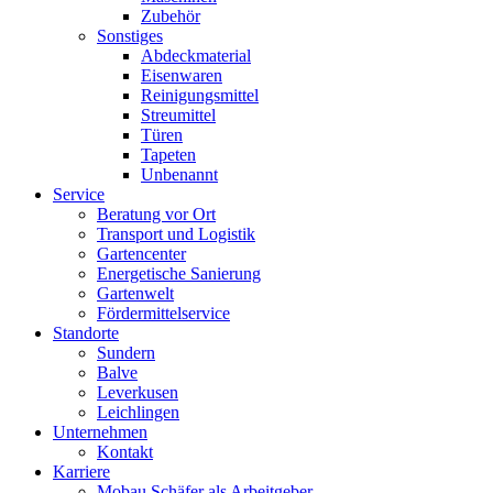
Zubehör
Sonstiges
Abdeckmaterial
Eisenwaren
Reinigungsmittel
Streumittel
Türen
Tapeten
Unbenannt
Service
Beratung vor Ort
Transport und Logistik
Gartencenter
Energetische Sanierung
Gartenwelt
Fördermittelservice
Standorte
Sundern
Balve
Leverkusen
Leichlingen
Unternehmen
Kontakt
Karriere
Mobau Schäfer als Arbeitgeber