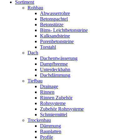
Sortiment
Rohbau
Abwasserrohre
Betonspachtel
Betonstürze
Bims- Leichtbetonsteine
Kalksandsteine
Porenbetonsteine
Torstahl
Dach
Dachentwässerung
Dampfbremse
Unterdeckbahn
Dachdämmung
Tiefbau
Drainage
Rinnen
Rinnen Zubehör
Rohrsysteme
Zubehör Rohrsysteme
Schmiermittel
Trockenbau
Dämmung
Bauplatten
Profile