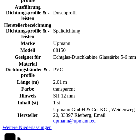
profile
Ausführung
Dichtungsprofile & -
Duschprofil
leisten
Herstellerbezeichnung
Dichtungsprofile & -
Spaltdichtung
leisten
Marke
Upmann
Modell
88150
Geeignet für
Echtglas-Duschkabine Glasstärke 5-6 mm
Material
Dichtungsbänder & -
PVC
profile
Länge (m)
2,01 m
Farbe
transparent
Hinweis
SH 12 mm
Inhalt (st)
1 st
Upmann GmbH & Co. KG , Weidenweg
Hersteller
20, 33397 Rietberg, Email:
upmann@upmann.eu
Weitere Niederlassungen