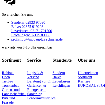
So erreichen Sie uns:
Sundern: 02933 97090
Balve: 02375 919293
Leverkusen: 02171 701700
Leichlingen: 02175 89050
profishop@mobauplus-schaefer.de
werktags von 8-16 Uhr erreichbar
Sortiment
Service
Standorte
Über uns
Rohbau
Logistik &
Sundern
Unternehmen
Dach
Versand
Balve
Sortiment
Tiefbau
Beratung vor Ort
Leverkusen
Karriere
Trockenbau
Gartencenter
Leichlingen
EUROBAUSTO
Garten- und
Energetische
Landsschaftsbau
Sanierung
Putz und
Fördermittelservice
Fassade