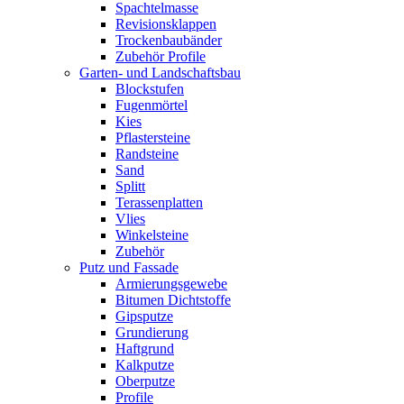
Spachtelmasse
Revisionsklappen
Trockenbaubänder
Zubehör Profile
Garten- und Landschaftsbau
Blockstufen
Fugenmörtel
Kies
Pflastersteine
Randsteine
Sand
Splitt
Terassenplatten
Vlies
Winkelsteine
Zubehör
Putz und Fassade
Armierungsgewebe
Bitumen Dichtstoffe
Gipsputze
Grundierung
Haftgrund
Kalkputze
Oberputze
Profile