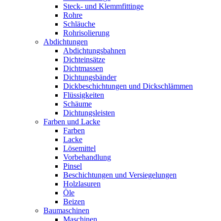
Steck- und Klemmfittinge
Rohre
Schläuche
Rohrisolierung
Abdichtungen
Abdichtungsbahnen
Dichteinsätze
Dichtmassen
Dichtungsbänder
Dickbeschichtungen und Dickschlämmen
Flüssigkeiten
Schäume
Dichtungsleisten
Farben und Lacke
Farben
Lacke
Lösemittel
Vorbehandlung
Pinsel
Beschichtungen und Versiegelungen
Holzlasuren
Öle
Beizen
Baumaschinen
Maschinen