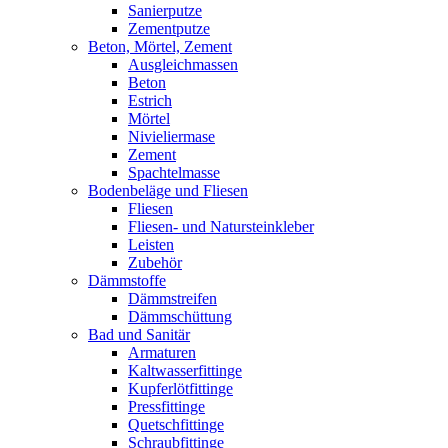
Sanierputze
Zementputze
Beton, Mörtel, Zement
Ausgleichmassen
Beton
Estrich
Mörtel
Nivieliermase
Zement
Spachtelmasse
Bodenbeläge und Fliesen
Fliesen
Fliesen- und Natursteinkleber
Leisten
Zubehör
Dämmstoffe
Dämmstreifen
Dämmschüttung
Bad und Sanitär
Armaturen
Kaltwasserfittinge
Kupferlötfittinge
Pressfittinge
Quetschfittinge
Schraubfittinge