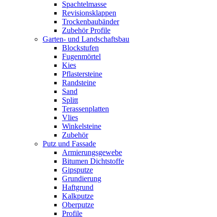
Spachtelmasse
Revisionsklappen
Trockenbaubänder
Zubehör Profile
Garten- und Landschaftsbau
Blockstufen
Fugenmörtel
Kies
Pflastersteine
Randsteine
Sand
Splitt
Terassenplatten
Vlies
Winkelsteine
Zubehör
Putz und Fassade
Armierungsgewebe
Bitumen Dichtstoffe
Gipsputze
Grundierung
Haftgrund
Kalkputze
Oberputze
Profile