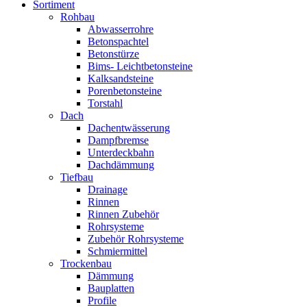
Sortiment
Rohbau
Abwasserrohre
Betonspachtel
Betonstürze
Bims- Leichtbetonsteine
Kalksandsteine
Porenbetonsteine
Torstahl
Dach
Dachentwässerung
Dampfbremse
Unterdeckbahn
Dachdämmung
Tiefbau
Drainage
Rinnen
Rinnen Zubehör
Rohrsysteme
Zubehör Rohrsysteme
Schmiermittel
Trockenbau
Dämmung
Bauplatten
Profile