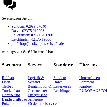
So erreichen Sie uns:
Sundern: 02933 97090
Balve: 02375 919293
Leverkusen: 02171 701700
Leichlingen: 02175 89050
profishop@mobauplus-schaefer.de
werktags von 8-16 Uhr erreichbar
Sortiment
Service
Standorte
Über uns
Rohbau
Logistik &
Sundern
Unternehmen
Dach
Versand
Balve
Sortiment
Tiefbau
Beratung vor Ort
Leverkusen
Karriere
Trockenbau
Gartencenter
Leichlingen
EUROBAUSTO
Garten- und
Energetische
Landsschaftsbau
Sanierung
Putz und
Fördermittelservice