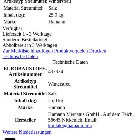
Artikeltyp Streumittel:
Winterstreu
Material Streumittel:
Salz
Inhalt (kg):
25,0 kg
Marke:
Hamann
Verfügbar
Lieferzeit 1 - 3 Werktage
Sundern: Bestellartikel
Abholbereit in 3 Werktagen
Zur Merkliste hinzufügen
Produktvergleich
Drucken
Technische Daten
Technische Daten
EUROBAUSTOFF-
437334
Artikelnummer
Artikeltyp
Winterstreu
Streumittel
Material Streumittel
Salz
Inhalt (kg)
25,0 kg
Marke
Hamann
Hamann Mercatus GmbH , Auf dem Teich,
Hersteller
56645 Nickenich, Email:
kontakt@hamann.info
Weitere Niederlassungen