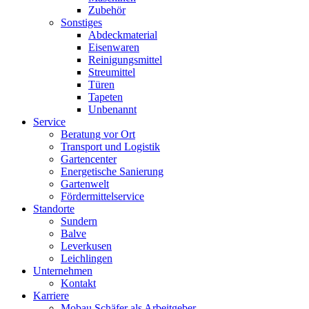
Zubehör
Sonstiges
Abdeckmaterial
Eisenwaren
Reinigungsmittel
Streumittel
Türen
Tapeten
Unbenannt
Service
Beratung vor Ort
Transport und Logistik
Gartencenter
Energetische Sanierung
Gartenwelt
Fördermittelservice
Standorte
Sundern
Balve
Leverkusen
Leichlingen
Unternehmen
Kontakt
Karriere
Mobau Schäfer als Arbeitgeber