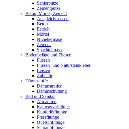
Sanierputze
Zementputze
Beton, Mörtel, Zement
Ausgleichmassen
Beton
Estrich
Mörtel
Nivieliermase
Zement
Spachtelmasse
Bodenbeläge und Fliesen
Fliesen
Fliesen- und Natursteinkleber
Leisten
Zubehör
Dämmstoffe
Dämmstreifen
Dämmschüttung
Bad und Sanitär
Armaturen
Kaltwasserfittinge
Kupferlötfittinge
Pressfittinge
Quetschfittinge
Schraubfittinge