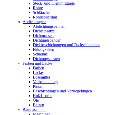
Steck- und Klemmfittinge
Rohre
Schläuche
Rohrisolierung
Abdichtungen
Abdichtungsbahnen
Dichteinsätze
Dichtmassen
Dichtungsbänder
Dickbeschichtungen und Dickschlämmen
Flüssigkeiten
Schäume
Dichtungsleisten
Farben und Lacke
Farben
Lacke
Lösemittel
Vorbehandlung
Pinsel
Beschichtungen und Versiegelungen
Holzlasuren
Öle
Beizen
Baumaschinen
Maschinen