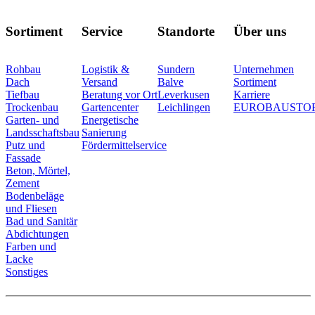
Sortiment
Service
Standorte
Über uns
Rohbau
Logistik &
Sundern
Unternehmen
Dach
Versand
Balve
Sortiment
Tiefbau
Beratung vor Ort
Leverkusen
Karriere
Trockenbau
Gartencenter
Leichlingen
EUROBAUSTO
Garten- und
Energetische
Landsschaftsbau
Sanierung
Putz und
Fördermittelservice
Fassade
Beton, Mörtel,
Zement
Bodenbeläge
und Fliesen
Bad und Sanitär
Abdichtungen
Farben und
Lacke
Sonstiges