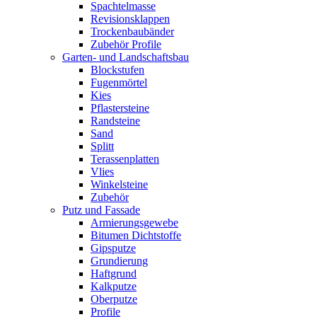
Spachtelmasse
Revisionsklappen
Trockenbaubänder
Zubehör Profile
Garten- und Landschaftsbau
Blockstufen
Fugenmörtel
Kies
Pflastersteine
Randsteine
Sand
Splitt
Terassenplatten
Vlies
Winkelsteine
Zubehör
Putz und Fassade
Armierungsgewebe
Bitumen Dichtstoffe
Gipsputze
Grundierung
Haftgrund
Kalkputze
Oberputze
Profile