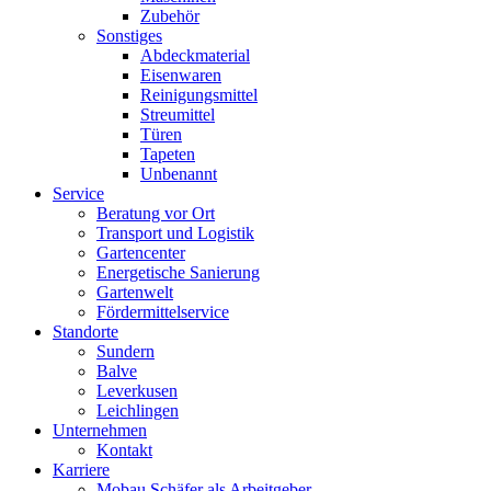
Zubehör
Sonstiges
Abdeckmaterial
Eisenwaren
Reinigungsmittel
Streumittel
Türen
Tapeten
Unbenannt
Service
Beratung vor Ort
Transport und Logistik
Gartencenter
Energetische Sanierung
Gartenwelt
Fördermittelservice
Standorte
Sundern
Balve
Leverkusen
Leichlingen
Unternehmen
Kontakt
Karriere
Mobau Schäfer als Arbeitgeber