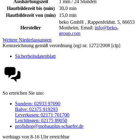
Aushärtungszeit
1 mm / 24 Stunden
Hautbildezeit bis (min)
30,0 min
Hautbildezeit von (min)
15,0 min
beko GmbH , Rappenfeldstr. 5, 86653
Hersteller
Monheim, Email:
info@beko-
group.com
Weitere Niederlassungen
Kennzeichnung gemäß verordnung (eg) nr. 1272/2008 [clp]
Sicherheitsdatenblatt
So erreichen Sie uns:
Sundern: 02933 97090
Balve: 02375 919293
Leverkusen: 02171 701700
Leichlingen: 02175 89050
profishop@mobauplus-schaefer.de
werktags von 8-16 Uhr erreichbar