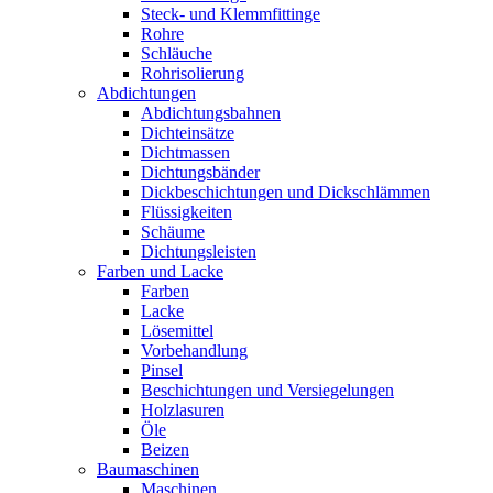
Steck- und Klemmfittinge
Rohre
Schläuche
Rohrisolierung
Abdichtungen
Abdichtungsbahnen
Dichteinsätze
Dichtmassen
Dichtungsbänder
Dickbeschichtungen und Dickschlämmen
Flüssigkeiten
Schäume
Dichtungsleisten
Farben und Lacke
Farben
Lacke
Lösemittel
Vorbehandlung
Pinsel
Beschichtungen und Versiegelungen
Holzlasuren
Öle
Beizen
Baumaschinen
Maschinen