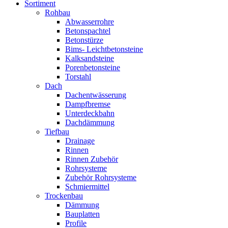
Sortiment
Rohbau
Abwasserrohre
Betonspachtel
Betonstürze
Bims- Leichtbetonsteine
Kalksandsteine
Porenbetonsteine
Torstahl
Dach
Dachentwässerung
Dampfbremse
Unterdeckbahn
Dachdämmung
Tiefbau
Drainage
Rinnen
Rinnen Zubehör
Rohrsysteme
Zubehör Rohrsysteme
Schmiermittel
Trockenbau
Dämmung
Bauplatten
Profile