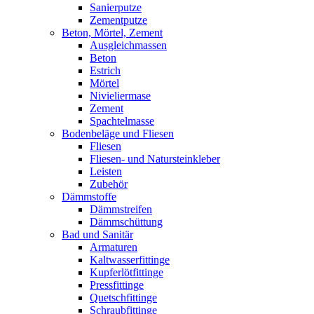
Sanierputze
Zementputze
Beton, Mörtel, Zement
Ausgleichmassen
Beton
Estrich
Mörtel
Nivieliermase
Zement
Spachtelmasse
Bodenbeläge und Fliesen
Fliesen
Fliesen- und Natursteinkleber
Leisten
Zubehör
Dämmstoffe
Dämmstreifen
Dämmschüttung
Bad und Sanitär
Armaturen
Kaltwasserfittinge
Kupferlötfittinge
Pressfittinge
Quetschfittinge
Schraubfittinge