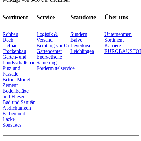
Sortiment
Service
Standorte
Über uns
Rohbau
Logistik &
Sundern
Unternehmen
Dach
Versand
Balve
Sortiment
Tiefbau
Beratung vor Ort
Leverkusen
Karriere
Trockenbau
Gartencenter
Leichlingen
EUROBAUSTO
Garten- und
Energetische
Landsschaftsbau
Sanierung
Putz und
Fördermittelservice
Fassade
Beton, Mörtel,
Zement
Bodenbeläge
und Fliesen
Bad und Sanitär
Abdichtungen
Farben und
Lacke
Sonstiges