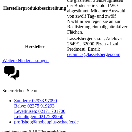
die glasierten Steinzeugfliesen
der Bodenserie ColorTWO
Herstellerproduktbeschreibung
abgestimmt. Mit einer Auswahl
von zwölf Tag- und zwölf
Nachtfarben regen sie an zur
Realisierung einmalig attraktiver
Flächen.
Lasselsberger s.r.o. , Adelova
2549/1, 32000 Plzen - Jizni
Hersteller
Predmesti, Email:
ceramics@lasselsberger.com
Weitere Niederlassungen
So erreichen Sie uns:
Sundern: 02933 97090
Balve: 02375 919293
Leverkusen: 02171 701700
Leichlingen: 02175 89050
profishop@mobauplus-schaefer.de
werktags von 8-16 Uhr erreichbar