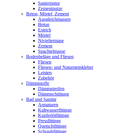
Sanierputze
Zementputze
Beton, Mörtel, Zement
Ausgleichmassen
Beton
Estrich
Mörtel
Nivieliermase
Zement
Spachtelmasse
Bodenbeläge und Fliesen
Fliesen
Fliesen- und Natursteinkleber
Leisten
Zubehör
Dämmstoffe
Dämmstreifen
Dämmschüttung
Bad und Sanitär
Armaturen
Kaltwasserfittinge
Kupferlötfittinge
Pressfittinge
Quetschfittinge
Schraubfittinge