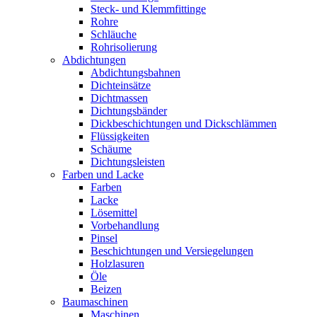
Steck- und Klemmfittinge
Rohre
Schläuche
Rohrisolierung
Abdichtungen
Abdichtungsbahnen
Dichteinsätze
Dichtmassen
Dichtungsbänder
Dickbeschichtungen und Dickschlämmen
Flüssigkeiten
Schäume
Dichtungsleisten
Farben und Lacke
Farben
Lacke
Lösemittel
Vorbehandlung
Pinsel
Beschichtungen und Versiegelungen
Holzlasuren
Öle
Beizen
Baumaschinen
Maschinen