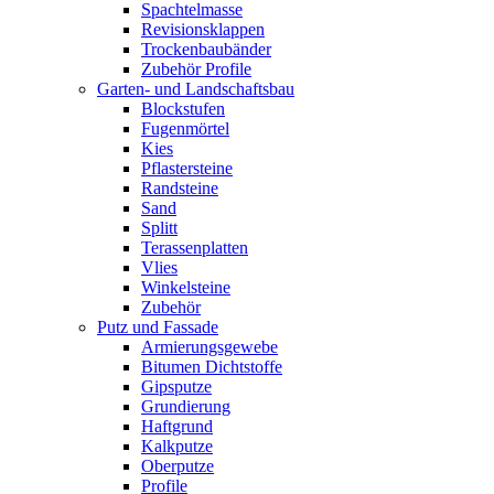
Spachtelmasse
Revisionsklappen
Trockenbaubänder
Zubehör Profile
Garten- und Landschaftsbau
Blockstufen
Fugenmörtel
Kies
Pflastersteine
Randsteine
Sand
Splitt
Terassenplatten
Vlies
Winkelsteine
Zubehör
Putz und Fassade
Armierungsgewebe
Bitumen Dichtstoffe
Gipsputze
Grundierung
Haftgrund
Kalkputze
Oberputze
Profile