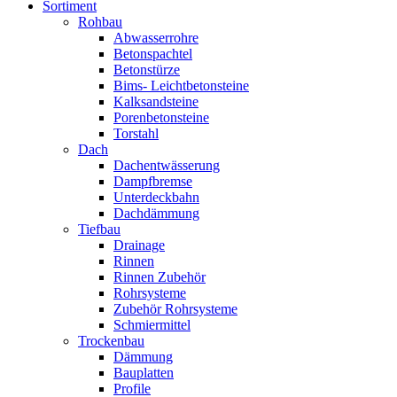
Sortiment
Rohbau
Abwasserrohre
Betonspachtel
Betonstürze
Bims- Leichtbetonsteine
Kalksandsteine
Porenbetonsteine
Torstahl
Dach
Dachentwässerung
Dampfbremse
Unterdeckbahn
Dachdämmung
Tiefbau
Drainage
Rinnen
Rinnen Zubehör
Rohrsysteme
Zubehör Rohrsysteme
Schmiermittel
Trockenbau
Dämmung
Bauplatten
Profile