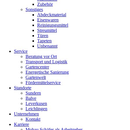
Zubehör
Sonstiges
Abdeckmaterial
Eisenwaren
Reinigungsmittel
Streumittel
Türen
Tapeten
Unbenannt
Service
Beratung vor Ort
Transport und Logistik
Gartencenter
Energetische Sanierung
Gartenwelt
Fördermittelservice
Standorte
Sundern
Balve
Leverkusen
Leichlingen
Unternehmen
Kontakt
Karriere
Mobau Schäfer als Arbeitgeber