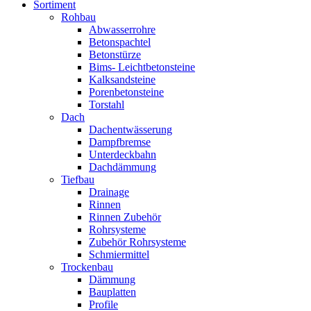
Sortiment
Rohbau
Abwasserrohre
Betonspachtel
Betonstürze
Bims- Leichtbetonsteine
Kalksandsteine
Porenbetonsteine
Torstahl
Dach
Dachentwässerung
Dampfbremse
Unterdeckbahn
Dachdämmung
Tiefbau
Drainage
Rinnen
Rinnen Zubehör
Rohrsysteme
Zubehör Rohrsysteme
Schmiermittel
Trockenbau
Dämmung
Bauplatten
Profile