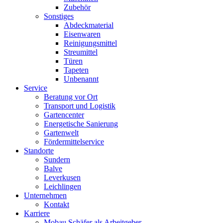
Zubehör
Sonstiges
Abdeckmaterial
Eisenwaren
Reinigungsmittel
Streumittel
Türen
Tapeten
Unbenannt
Service
Beratung vor Ort
Transport und Logistik
Gartencenter
Energetische Sanierung
Gartenwelt
Fördermittelservice
Standorte
Sundern
Balve
Leverkusen
Leichlingen
Unternehmen
Kontakt
Karriere
Mobau Schäfer als Arbeitgeber