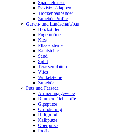
Spachtelmasse
Revisionsklappen
Trockenbaubänder
Zubehör Profile
Garten- und Landschaftsbau
Blockstufen
Fugenmörtel
Kies
Pflastersteine
Randsteine
Sand
Splitt
Terassenplatten
Vlies
Winkelsteine
Zubehör
Putz und Fassade
Armierungsgewebe
Bitumen Dichtstoffe
Gipsputze
Grundierung
Haftgrund
Kalkputze
Oberputze
Profile