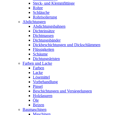
Steck- und Klemmfittinge
Rohre
Schläuche
Rohrisolierung
Abdichtungen
Abdichtungsbahnen
Dichteinsätze
Dichtmassen
Dichtungsbänder
Dickbeschichtungen und Dickschlämmen
Flüssigkeiten
Schäume
Dichtungsleisten
Farben und Lacke
Farben
Lacke
Lösemittel
Vorbehandlung
Pinsel
Beschichtungen und Versiegelungen
Holzlasuren
Öle
Beizen
Baumaschinen
Maschinen