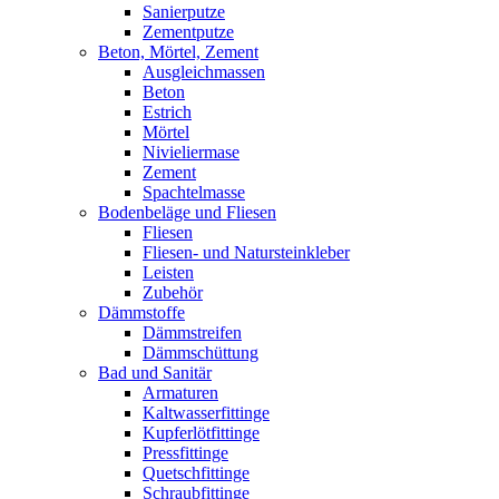
Sanierputze
Zementputze
Beton, Mörtel, Zement
Ausgleichmassen
Beton
Estrich
Mörtel
Nivieliermase
Zement
Spachtelmasse
Bodenbeläge und Fliesen
Fliesen
Fliesen- und Natursteinkleber
Leisten
Zubehör
Dämmstoffe
Dämmstreifen
Dämmschüttung
Bad und Sanitär
Armaturen
Kaltwasserfittinge
Kupferlötfittinge
Pressfittinge
Quetschfittinge
Schraubfittinge