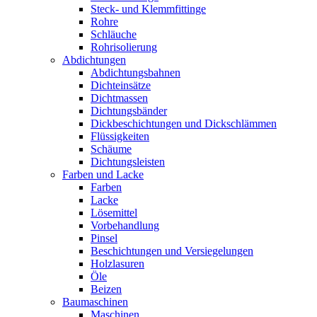
Steck- und Klemmfittinge
Rohre
Schläuche
Rohrisolierung
Abdichtungen
Abdichtungsbahnen
Dichteinsätze
Dichtmassen
Dichtungsbänder
Dickbeschichtungen und Dickschlämmen
Flüssigkeiten
Schäume
Dichtungsleisten
Farben und Lacke
Farben
Lacke
Lösemittel
Vorbehandlung
Pinsel
Beschichtungen und Versiegelungen
Holzlasuren
Öle
Beizen
Baumaschinen
Maschinen