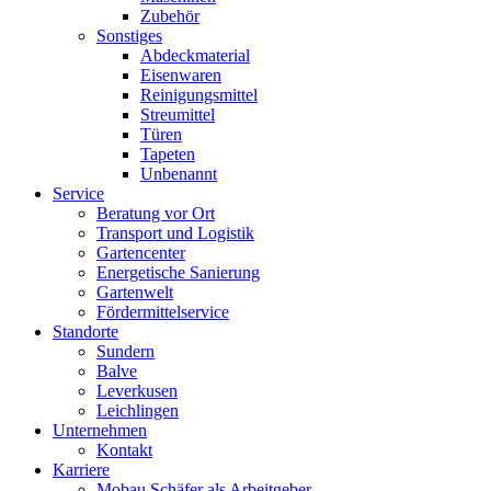
Zubehör
Sonstiges
Abdeckmaterial
Eisenwaren
Reinigungsmittel
Streumittel
Türen
Tapeten
Unbenannt
Service
Beratung vor Ort
Transport und Logistik
Gartencenter
Energetische Sanierung
Gartenwelt
Fördermittelservice
Standorte
Sundern
Balve
Leverkusen
Leichlingen
Unternehmen
Kontakt
Karriere
Mobau Schäfer als Arbeitgeber