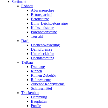
Sortiment
Rohbau
Abwasserrohre
Betonspachtel
Betonstürze
Bims- Leichtbetonsteine
Kalksandsteine
Porenbetonsteine
Torstahl
Dach
Dachentwässerung
Dampfbremse
Unterdeckbahn
Dachdämmung
Tiefbau
Drainage
Rinnen
Rinnen Zubehör
Rohrsysteme
Zubehör Rohrsysteme
Schmiermittel
Trockenbau
Dämmung
Bauplatten
Profile