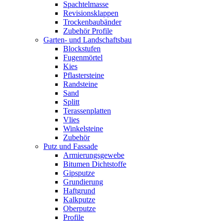
Spachtelmasse
Revisionsklappen
Trockenbaubänder
Zubehör Profile
Garten- und Landschaftsbau
Blockstufen
Fugenmörtel
Kies
Pflastersteine
Randsteine
Sand
Splitt
Terassenplatten
Vlies
Winkelsteine
Zubehör
Putz und Fassade
Armierungsgewebe
Bitumen Dichtstoffe
Gipsputze
Grundierung
Haftgrund
Kalkputze
Oberputze
Profile