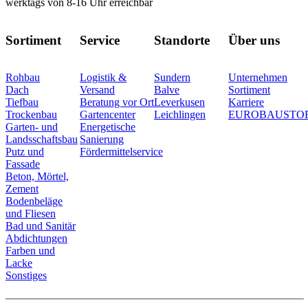
werktags von 8-16 Uhr erreichbar
Sortiment
Service
Standorte
Über uns
Rohbau
Logistik &
Sundern
Unternehmen
Dach
Versand
Balve
Sortiment
Tiefbau
Beratung vor Ort
Leverkusen
Karriere
Trockenbau
Gartencenter
Leichlingen
EUROBAUSTO
Garten- und
Energetische
Landsschaftsbau
Sanierung
Putz und
Fördermittelservice
Fassade
Beton, Mörtel,
Zement
Bodenbeläge
und Fliesen
Bad und Sanitär
Abdichtungen
Farben und
Lacke
Sonstiges