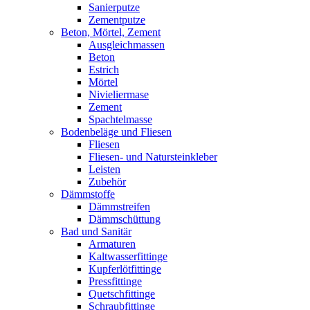
Sanierputze
Zementputze
Beton, Mörtel, Zement
Ausgleichmassen
Beton
Estrich
Mörtel
Nivieliermase
Zement
Spachtelmasse
Bodenbeläge und Fliesen
Fliesen
Fliesen- und Natursteinkleber
Leisten
Zubehör
Dämmstoffe
Dämmstreifen
Dämmschüttung
Bad und Sanitär
Armaturen
Kaltwasserfittinge
Kupferlötfittinge
Pressfittinge
Quetschfittinge
Schraubfittinge