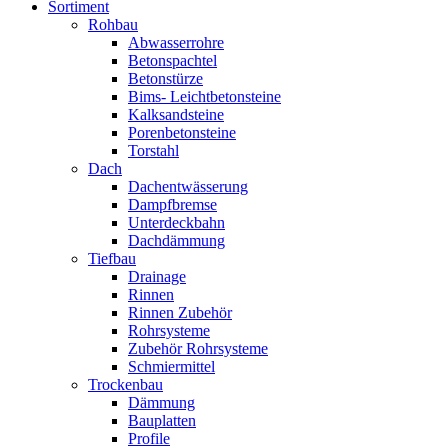
Sortiment
Rohbau
Abwasserrohre
Betonspachtel
Betonstürze
Bims- Leichtbetonsteine
Kalksandsteine
Porenbetonsteine
Torstahl
Dach
Dachentwässerung
Dampfbremse
Unterdeckbahn
Dachdämmung
Tiefbau
Drainage
Rinnen
Rinnen Zubehör
Rohrsysteme
Zubehör Rohrsysteme
Schmiermittel
Trockenbau
Dämmung
Bauplatten
Profile