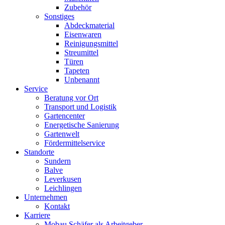
Zubehör
Sonstiges
Abdeckmaterial
Eisenwaren
Reinigungsmittel
Streumittel
Türen
Tapeten
Unbenannt
Service
Beratung vor Ort
Transport und Logistik
Gartencenter
Energetische Sanierung
Gartenwelt
Fördermittelservice
Standorte
Sundern
Balve
Leverkusen
Leichlingen
Unternehmen
Kontakt
Karriere
Mobau Schäfer als Arbeitgeber