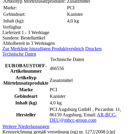
Artikeltyp Mörtelzusatzprodukte:
Zusatzmittel
Marke:
PCI
Gebindeart:
Kanister
Inhalt (kg):
4,0 kg
Verfügbar
Lieferzeit 1 - 3 Werktage
Sundern: Bestellartikel
Abholbereit in 3 Werktagen
Zur Merkliste hinzufügen
Produktvergleich
Drucken
Technische Daten
Technische Daten
EUROBAUSTOFF-
466556
Artikelnummer
Artikeltyp
Zusatzmittel
Mörtelzusatzprodukte
Marke
PCI
Gebindeart
Kanister
Inhalt (kg)
4,0 kg
PCI Augsburg GmbH , Piccardstr. 11,
Hersteller
86159 Augsburg, Email:
AR-BCC-
DEU@mbcc-group.com
Weitere Niederlassungen
Kennzeichnung gemäß verordnung (eg) nr. 1272/2008 [clp]