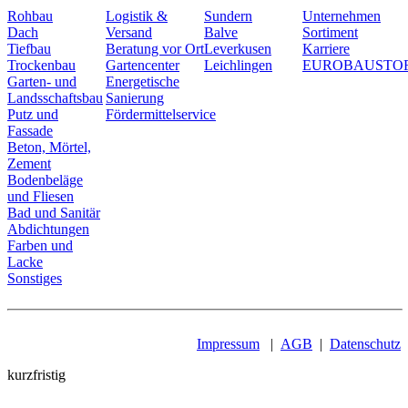
Rohbau
Logistik &
Sundern
Unternehmen
Dach
Versand
Balve
Sortiment
Tiefbau
Beratung vor Ort
Leverkusen
Karriere
Trockenbau
Gartencenter
Leichlingen
EUROBAUSTO
Garten- und
Energetische
Landsschaftsbau
Sanierung
Putz und
Fördermittelservice
Fassade
Beton, Mörtel,
Zement
Bodenbeläge
und Fliesen
Bad und Sanitär
Abdichtungen
Farben und
Lacke
Sonstiges
Impressum
|
AGB
|
Datenschutz
kurzfristig