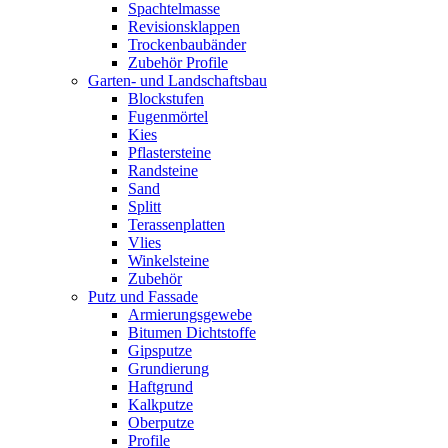
Spachtelmasse
Revisionsklappen
Trockenbaubänder
Zubehör Profile
Garten- und Landschaftsbau
Blockstufen
Fugenmörtel
Kies
Pflastersteine
Randsteine
Sand
Splitt
Terassenplatten
Vlies
Winkelsteine
Zubehör
Putz und Fassade
Armierungsgewebe
Bitumen Dichtstoffe
Gipsputze
Grundierung
Haftgrund
Kalkputze
Oberputze
Profile