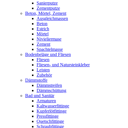
Sanierputze
Zementputze
Beton, Mörtel, Zement
Ausgleichmassen
Beton
Estrich
Mörtel
Nivieliermase
Zement
Spachtelmasse
Bodenbeläge und Fliesen
Fliesen
Fliesen- und Natursteinkleber
Leisten
Zubehör
Dämmstoffe
Dämmstreifen
Dämmschüttung
Bad und Sanitär
Armaturen
Kaltwasserfittinge
Kupferlötfittinge
Pressfittinge
Quetschfittinge
Schraubfittinge