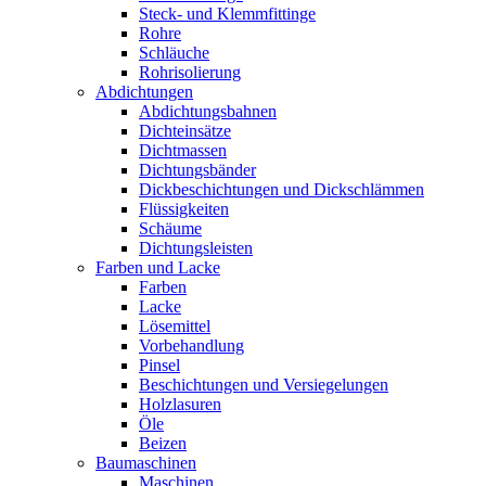
Steck- und Klemmfittinge
Rohre
Schläuche
Rohrisolierung
Abdichtungen
Abdichtungsbahnen
Dichteinsätze
Dichtmassen
Dichtungsbänder
Dickbeschichtungen und Dickschlämmen
Flüssigkeiten
Schäume
Dichtungsleisten
Farben und Lacke
Farben
Lacke
Lösemittel
Vorbehandlung
Pinsel
Beschichtungen und Versiegelungen
Holzlasuren
Öle
Beizen
Baumaschinen
Maschinen